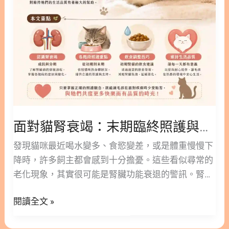
比例（25% 法則） 2.3 階段三：尋找命定口感，適度
臨
性膀胱炎的黃金準則。而在日常營養介入上，我強烈
加水 2.4. 階段四：適合上班族的「半濕食」雙軌制 3.
終
建議採取「情緒放鬆」與「黏膜修護」雙管齊下的策
乾糧轉濕食總結與叮嚀 4. 濕食與乾糧延伸閱讀 5. 貓
照
略。 3. 打造無壓泌尿環境：關鍵機能營養成分解
咪水分參考文獻 1. 為什麼貓咪天生不愛喝水？長期
護
吃「乾乾」的致命隱憂 貓咪的祖先發源於沙漠，為了
與
適應極度缺水的環境，牠們的身體演化出「從獵物身
生
上獲取水分」的生理機制（例如：老鼠、小鳥等小型
活
動物體內含有約 70% 的水分），並透過高度濃縮尿
品
液來減少體內水分流失。這導致了貓咪天生口渴機制
面對貓腎衰竭：末期臨終照護與生活品質維持的溫柔提案！
質
不敏感，幾乎不會主動去水碗喝水。 這正是長期餵食
維
發現貓咪最近喝水變多、食慾變差，或是體重慢慢下
「全乾飼料」最大的健康隱憂： 想靠貓咪自己主動喝
持
降時，許多飼主都會感到十分擔憂。這些看似尋常的
足每天所需的水量（每公斤體重約需 40–60ml），
的
老化現象，其實很可能是腎臟功能衰退的警訊。腎臟
幾乎是不可能的任務。因此，直接「從食物中補
溫
病是高齡貓咪常見的健康挑戰，早期發現與適當介
水」，才是最符合貓咪生理天性的做法。 🔬 臨床實
柔
閱讀全文 »
入，對維持牠們的生活品質有著極大的幫助。 這篇文
證與文獻：濕食對泌尿道系統的重要性 科學文獻清楚
提
章林安安營養師將帶您深入了解貓腎衰竭的成因與分
指出，濕食對貓咪泌尿系統健康有著決定性的影響。
案！