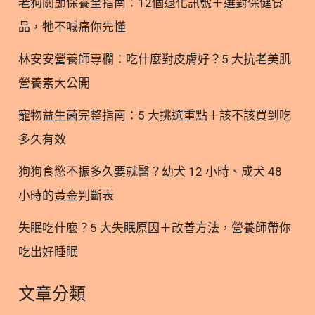
老狗關節保養全指南：12個退化訊號＋選對保健食
其產品包裝上標示符合這個規範，作為產品品質的基
品，牠不喊痛你先懂
礎宣傳。不過，這並不代表該協會對市場上的產品去
進行檢驗或背書。 2. 解析 AA
林安安營養師專欄：吃什麼對皮膚好？5 大抗老美肌
營養素大公開
寵物益生菌完整指南：5 大挑選重點＋該不該買到吃
多久有效
狗狗食慾不振多久要就醫？幼犬 12 小時、成犬 48
小時的黃金判斷表
失眠吃什麼？5 大失眠原因＋改善方法，營養師帶你
吃出好睡眠
文章分類