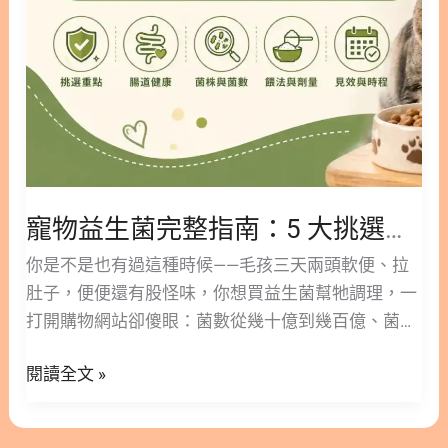
南：
5
大
挑
選
重
點
＋
寵物益生菌完整指南：5 大挑選重點＋該不該買到吃多久有效
該
不
你是不是也有過這種時候——毛孩三天兩頭軟便、拉
該
肚子，便便還有股怪味，你想買益生菌幫牠調理，一
買
打開購物網站卻傻眼：菌數從幾十億到幾百億、菌株
到
編號落落長，到底該挑哪一款？ 別擔心，會在成分表
吃
閱讀全文 »
前卡關的絕對不只你一個，幾乎每個毛孩爸媽都走過
多
這一遭。 林安安營養師這篇會帶你一次搞懂：毛孩到
久
底該不該補、CFU 和菌株怎麼看才不踩雷、狗和貓的