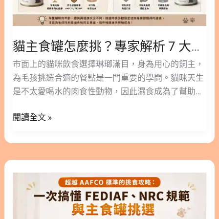
評
Q4：腎臟比較脆弱的熟齡貓可以吃嗎？ Q5：一般罐
估
頭跟機能罐的差別到底在哪裡？ 1. 什麼是機能罐？
指
為貓咪健康加分的秘密 市面上的貓咪罐頭種類繁多，
貓主食罐怎麼挑？專家解析 7 大評估指標與各年齡層餵食指南
標
其中「機能罐」可以被理解為美味罐頭的升級版。這
與
市面上的貓咪飲食選擇琳瑯滿目，身為用心的飼主，
類產品保留了傳統罐頭的高適口性與豐富水分，並額
各
為毛孩挑選合適的餐點是一門重要的學問。貓咪天生
外添加了針對特定健康需求的營養成分。例如，常見
年
是不太愛喝水的肉食性動物，因此濕食成為了幫助牠
的添加物包括Omega-3、葡萄糖胺、牛磺酸等，能幫
齡
們補充水分與營養的良好來源。 然而，面對貨架上各
助貓咪在日常飲食中獲得更多支持。 比起單純餵食保
層
閱讀全文 »
種口味與機能的產品，該如何判斷哪一款才適合自家
健食品，這類罐頭能讓貓咪在享受美食的過程中，自
餵
的貓小孩呢？這篇文章林安安營養師將帶您深入了解
然而然地攝取所需營養。對於比較抗拒吞咽膠囊或粉
食
貓主食罐的基礎知識，並提供 7 大客觀的評估指標。
末的毛孩來說，這是一個相對輕鬆且無壓力的保養方
指
我們也會針對不同年齡層與特殊健康需求的貓咪提供
式。只要依照貓咪的身體狀況來挑選，就能在日常生
超
南
挑選建議，幫助您輕鬆為愛貓規劃均衡的日常飲食。
活中為牠們的健康打底。 2. 貓機能罐怎麼挑？5大保
越
版本閱讀>>
健領域全解析 挑選貓機能罐時，建議先觀察家中貓咪
AAFCO
https://www.facebook.com/share/p/1dCZ2gaSJU/
最需要加強的健康領域。以下將針對五大常見的保健
標
隱藏/顯示內容目錄 內容目錄 : 顯示/隱藏 1. 什麼是貓
需求，為您整理挑選時的觀察重點。 2.1. 腎臟與泌尿