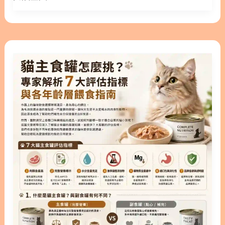
其實來自於動物性蛋白質，僅有15%來自於其他食
挑
素的罐頭產品，讓毛孩在吃飯的同時也能兼顧健康。
材。 也就是說，當貓咪或狗狗出現食物過敏時，真正
選
本文林安安營養師將帶您深入了解這類產品的特色，
的元凶往往是雞肉、牛肉或乳製品，而非穀物本身。
原
並從腎臟、免疫、皮膚、腸胃到關節等5大領域，為
單純將飲食替換成無穀配方，並不代表就能完全解決
貓
則
您全面解析挑選重點。希望這篇文章能幫助您找到最
毛孩的過敏困擾。 2. 專為貓主子設計：貓無穀飼料
主
適合家中寶貝的專屬菜單。 ○ 加入追蹤 林安安營養
與貓咪無穀飼料怎麼挑？ 2.1. 無穀貓飼料適合哪些貓
食
師粉絲團，用營養蘊育健康！ 隱藏/顯示內容目錄 內
咪？ 貓咪天生是肉食性動物，在自然環境中幾乎不會
罐
容目錄 : 顯示/隱藏 1. 什麼是機能罐？為貓咪健康加
主動攝取穀物。因此，貓無穀飼料在設計理念上，的
怎
分的秘密 2. 貓機能罐怎麼挑？5大保健領域全解析
確較為貼近貓咪的原始飲食結構。 如果您的貓咪曾經
麼
2.1. 腎臟與泌尿照護 2.2. 免疫力與情緒支持 2.3. 皮膚
由獸醫確診對特定穀物過敏，那麼貓咪無穀飼料會是
挑？
與毛髮保養 2.4. 腸胃消化機能 2.5. 關節與行動力維護
一個相當不錯的選擇。此外，對於長期腸胃敏感的貓
專
3. 主食與副食的抉擇：貓機能主食罐的優勢 4. 打造
咪來說，排除傳統穀物有時能
家
完美飲食：機能食罐與機能湯罐的搭配指南 5. 給貓
解
咪更好的生活，立即挑選適合的機能湯罐！ 6. 機能
析
湯罐常見問題 FAQ Q1：機能湯罐可以每天給貓咪吃
7
嗎？ Q2：挑嘴貓不愛吃主食罐怎麼辦？ Q3：機能湯
大
罐和補水湯包對於不愛喝水的貓咪真的有幫助嗎？