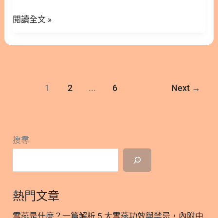
食
詞搞得一頭霧水。 這篇文章林安安營養師將帶您深入
咪不愛吃主食罐怎麼辦？ ○ 加入追蹤 林安安營養師
罐
閱讀全文 »
了解寵物食品界最具指標性的三大規範，解析它們背
粉絲團，用營養蘊育健康！ 1. 什麼是貓主食罐？與
挑
後的科學意義與實務應用。只要掌握這些核心觀念，
副食罐有何不同？ 在開始挑選之前，釐清「主食」與
選
您就能更輕鬆地為愛寵挑選出營養均衡且合適的優質
「副食」的差異是相當重要的一步。貓主食罐頭是專
餐點。 隱藏/顯示內容目錄 內容目錄 : 顯示/隱藏 1.
為滿足貓咪每日完整營養需求而設計的濕食，能夠作
認識 AAFCO 標準：寵物食安的基礎把關 2. 解析
為貓咪的主要飲食來源。相對而言，副食罐的定位比
1
2
...
6
Next
→
AAFCO 營養標準：了解最低需求與實際運用 3. 國際
較像是點心或營養補充，多半用來提升適口性，通常
視角：歐洲權威 FEDIAF 規範解析 4. 科學基礎：學術
不具備維持貓咪長期健康所需的完整營養。 2. 主食
界的 NRC 營養標準角色 5. 如何挑選符合 AAFCO 飼
罐貓的日常飲食核心 一般來說，優質的主食罐會含有
料 6. 了解 AAFCO 狗的生命階段與生理需求 7. 挑選
豐富的動物性蛋白質、適度的脂肪，以及貓咪必需的
搜尋
AAFCO 狗糧的實用技巧與考量 8. 專屬肉食動物：
維生素與礦物質。如果長期將副食罐當作正餐餵食，
AAFCO 貓的特殊規範 9. 挑選 AAFCO 貓糧：牛磺酸
可能會導致貓
等關鍵指標 10. 濕食選擇：看懂 AAFCO 貓罐頭的營
養標示 11. 營養完整性：輕鬆分辨 AAFCO 主食罐與
熱門文章
副食罐 12. 為毛孩挑選最適合的專屬飲食 13.
AAFCO、FEDIAF、NRC 三大營養標準 常見問題 FAQ
雪燕是什麼？一篇解析 5 大雪燕功效與禁忌，內附中