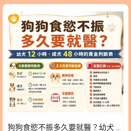
有
餵法差在哪；更關鍵的是，補上大家最常忽略的一塊
狗
效
——怎麼確認益生菌真的有效、什麼時候該停。看
狗
完，你就能自己挑對、餵對，不花冤枉錢。 隱藏/顯
食
示內容目錄 內容目錄 : 顯示/隱藏 1. 什麼是寵物益生
慾
菌？6 種情況毛孩需要補充 1.1. 什麼是好菌與壞菌？
不
益生菌如何平衡菌叢 1.2. 什麼症狀該補益生菌？6 種
振
常見警訊 1.3. 什麼情況別自己買？3 種要先看獸醫
多
1.4. 為什麼犬貓不能吃人用益生菌？ 2. 如何挑選寵物
久
益生菌？菌數與菌株 5 重點 2.1. 什麼是 CFU？菌數越
要
高越好還是看存活率 2.2. 為什麼要看菌株編號？菌種
就
是否越多越好 2.3. 什麼是益生質與後生元？和益生菌
醫？
差在哪 2.4. 什麼是活菌與死菌？後生元為何也有效
幼
2.5. 如何選劑型？粉劑、膠囊、咀嚼錠比較 2.6. 為什
犬
麼要避開糞腸球菌與屎腸球菌？ 3. 如何幫狗和貓補
12
益生菌？餵法與劑量差異 3.1. 為什麼狗貓益生菌不能
小
狗狗食慾不振多久要就醫？幼犬 12 小時、成犬 48 小時的黃金判斷表
共用一款？ 3.2. 如何餵狗狗益生菌？按體重抓劑量時
時、