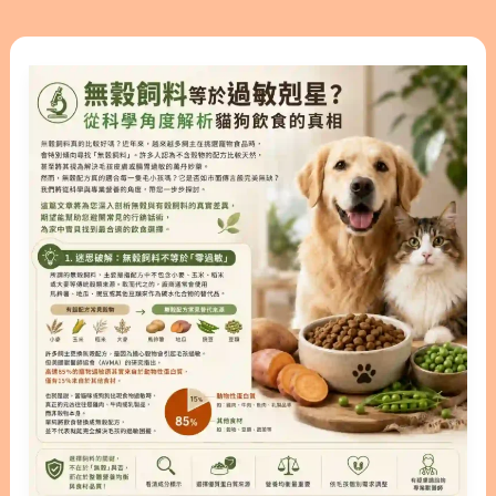
期，並探討各階段的照護重點。我們也會分享初期腎
根據研究證實，當貓咪的日糧含水量（透過加水達到
貓的飲食調整技巧，幫助您在貓咪確診後，依然能與
不同比例）增加時，不僅總飲水量會顯著提升，尿液
無
牠們共度快樂的時光。只要掌握正確的照護觀念，就
的比重（Specific Gravity）也會隨之下降。這種生理
穀
能讓毛孩在面對疾病時少受點苦。 隱藏/顯示內容目
變化能大幅降低尿液中草酸鈣與磷酸銨鎂的相對過飽
飼
錄 內容目錄 : 顯示/隱藏 1. 什麼是貓腎衰竭？帶你認
和度，進而有效降低泌尿道結石的風險 (1)。 2. 實戰
料
識疾病成因 2. 貓急性腎衰竭與慢性腎臟病的差異 3.
教學：如何漸進式調整「乾糧轉濕食」？ 如果馬上把
等
如何察覺異常？不可忽視的貓腎衰竭症狀 4. 看懂血
乾乾全部換成濕食，通常會面臨貓咪「寧願絕食也不
於
檢報告：貓腎臟指數代表什麼？ 4.1. 貓腎指數降不下
吃」的窘境。貓咪對氣味、食物質地非常敏感且固
過
來該怎麼辦？ 5. 貓咪初期腎衰竭怎麼吃？3大飲食調
執，轉換飲食必須要有耐心。雖然目前獸醫學界沒有
敏
整原則 5.1. 原則（1）│鼓勵多喝水，維持水分平衡
黃金標準的轉換時程表，但根據臨床實
剋
5.2. 原則（2）│選擇適當的優質蛋白質與低磷飲食
星？
5.3 原則（3）│循序漸進轉食，維持貓咪良好食慾 6.
從
貓腎臟病壽命有多長？各階段的預後評估 7. 走向最
科
後的旅程：貓腎衰竭末期症狀與陪伴 7.1. 貓腎衰竭末
學
期壽命與生活品質評估 7.2. 貓腎衰竭臨終的安寧照護
角
指南 8. 為愛貓打造專屬的健康照護計畫 9. 關於貓腎
度