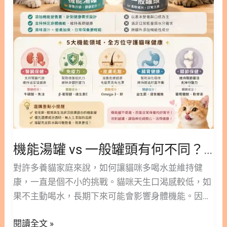
飲食解析：狗狗無穀飼料的真相 3.1. 狗狗真的需要狗
適當治療，腎臟功能是有機會恢復的。 相對於急性發
般
無穀飼料嗎？ 3.2. 無穀狗飼料與心臟病(DCM)的潛在
作，慢性腎臟病則是一個緩慢且不可逆的過程。隨著
罐
關聯 3.3. 有穀飼料 vs 無穀飼料：營養價值大比拼 4.
年紀增長，貓咪的腎
頭
為毛孩挑選最合適的健康飲食 5. 無穀飼料常見問題
有
FAQ Q1：無穀飼料一定比有穀飼料更健康嗎？ Q2：
何
狗狗一直抓癢，換成無穀飼料就會好嗎？ Q3：吃無
不
穀飼料真的會導致狗狗得心臟病嗎？ Q4：我想幫貓
同？
咪換成無穀飼料，應該怎麼做？ Q5：幼犬或幼貓也
新
適合吃無穀飼料嗎？ ○ 加入追蹤 林安安營養師粉絲
手
團，用營養蘊育健康！ 1. 迷思破解：無穀飼料不等
貓
於「零過敏」 所謂的無穀飼料，主要是指配方中不包
機能湯罐 vs 一般罐頭有何不同？新手貓奴必看的專業挑選原則
奴
含小麥、玉米、稻米或大麥等傳統穀類來源。取而代
必
對許多養貓家庭來說，如何讓貓咪多喝水並維持健
之的，廠商通常會使用馬鈴薯、地瓜、豌豆或其他豆
看
康，一直是個不小的挑戰。貓咪天生口渴感較低，如
類來作為碳水化合物的替代品。 許多飼主更換無穀配
的
果不主動喝水，長期下來可能會影響身體機能。因
方，是因為擔心穀物會引起毛孩過敏。但美國獸醫師
專
此，透過濕食來補充水分與營養，成為了許多飼主的
協會（AVMA）的研究指出，高達85%的寵物過敏原
業
閱讀全文 »
日常首選。 近年來，市面上推出了許多添加特定營養