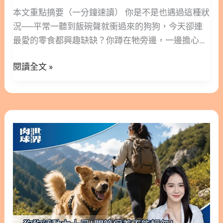
機 3.3. 如何餵貓益生菌？挑嘴貓與化毛球對 3.4. 如何
本文重點摘要（一分鐘速讀） 你是不是也遇過這種狀
成
依症狀選菌株？換糧、皮膚、老年 4. 如何知道寵物
況──平常一聽到飯碗聲就衝過來的狗狗，今天卻連
犬
益生菌有效？吃多久有感 4.1. 如何抓見效時間？腸
最愛的零食都興趣缺缺？你蹲在牠旁邊，一邊擔心是
48
胃、皮膚、免疫多久 4.2. 如何判斷益生菌有效？看便
不是生病了，一邊忍不住想：是不是我換了飼料、還
小
便、食慾、精神 4.3. 為什麼吃了反而軟便？是適應還
閱讀全文 »
是哪裡沒顧好，才害牠不吃的？ 先深呼吸，別急著自
時
是該停 4.4. 什麼時候該換或就醫？沒效與惡化判斷 5.
責。狗狗食慾不振的原因很多，大多數飼主第一次碰
的
什麼是最多人問的寵物益生菌疑問？6 題解答 5.1. 為
到都會慌，你的緊張只代表你很在乎牠。 這篇文章林
黃
什麼益生菌能天天吃？長期補充會過量嗎 5.2. 如何在
安安營養師會幫你把「慌」變成「判斷」。我們會先
金
狗
抗生素後補菌？間隔多久最適合 5.3. 為什麼幼貓幼犬
教你分辨牠是單純挑食還是真的不舒服；接著給你一
判
狗
也能吃？幾月齡可開始 5.4. 如何保存益生菌？台灣潮
張分齡對照表，讓你清楚知道幼犬、成犬、老狗各能
斷
關
濕開封後怎放 5.5. 為什麼優格不能取代益生菌？ 5.6.
安全觀察多久；再用「精神」和「牙齦顏色」兩個在
表
節
如何避免買到假貨？哪裡買最安心 6. 寵物益生菌常
家就能看的指標，幫你決定──現在可以再觀察，還
保
見問題 FAQ Q1：寵物益生菌是什麼？和人吃的益生
是該立刻帶去看醫生。 隱藏/顯示內容目錄 內容目錄
養
菌一樣嗎？ Q2：為什麼我家毛孩吃了益生菌好像沒
: 顯示/隱藏 1. 如何分辨狗狗食慾不振是挑食還是生
不
效？ Q3：益生菌要怎麼餵、什麼時候吃最好
病？ 1.1. 狗狗食慾不振但精神好、討零食，要緊嗎？
能
1.2. 狗食慾不振又沒精神、拒吃零食代表什麼？ 2. 狗