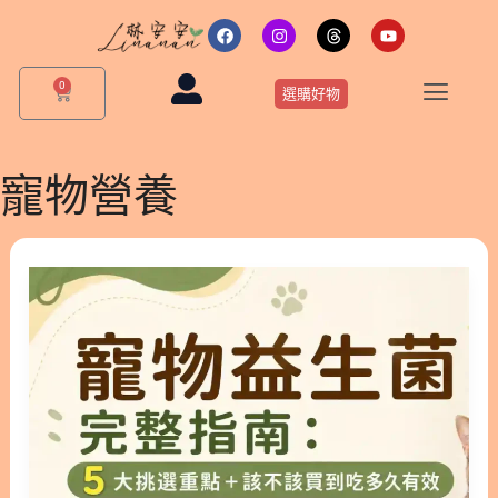
跳
F
I
T
Y
a
n
h
o
至
c
s
r
u
主
e
t
e
t
0
購
b
a
a
u
選購好物
要
物
o
g
d
b
o
r
s
e
籃
內
k
a
m
容
寵物營養
寵
物
益
生
菌
完
整
指