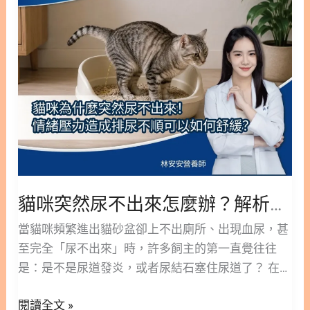
老、靈活到老！ 版本閱讀>> 狗狗活動力十足！關節
護
然
心？ 6.2. 狗狗食慾不振可以自己買食慾刺激劑嗎？
保養不能輕忽！營養師帶你認識保養關節黃金三角 隱
骨
尿
6.3. 帶狗狗看醫生前要記錄哪些狀況？ 7. 別再猶豫
藏/顯示內容目錄 內容目錄 : 顯示/隱藏 1. 為什麼狗狗
指
不
「要不要等」，你已經有判斷工具了：狗狗分齡就醫
的關節消耗特別大？4 大隱形危機解析 1.1. 高強度的
南
出
黃金判斷表 8. 狗狗食慾不振常見問題（FAQ） Q1：
物理衝擊力 1.2. 大型犬的體重負擔 1.3. 先天基因與骨
來
狗狗食慾不振是什麼意思？和厭食症一樣嗎？ Q2：
關節弱勢 1.4. 居家平滑地板的「隱形殺手」 2. 破解
怎
狗狗突然食慾不振，最常見的原因是什麼？ Q3：狗
迷思：什麼是關節保養的「黃金三角」？ 2.1🔺 關鍵
麼
狗食慾不振在家可以怎麼幫牠恢復食
一：基礎潤滑與彈性（玻尿酸、軟骨素） 2.2🔺 關鍵
辦？
二：結構修護與支撐（UC-II 非變性二型膠原蛋白）
解
2.3🔺 關鍵三：舒緩不適與抗發炎（MSM、綠唇貽
析
貝、南極磷蝦油） 3.營養師總結：預防勝於治療，關
貓咪突然尿不出來怎麼辦？解析情緒壓力與排尿不順的舒緩對策
情
節保養從日常做起 4. 狗狗關節保健延伸閱讀 5. 狗狗
緒
當貓咪頻繁進出貓砂盆卻上不出廁所、出現血尿，甚
關節保健參考文獻 1. 為什麼狗狗的關節消耗特別
壓
至完全「尿不出來」時，許多飼主的第一直覺往往
大？4 大隱形危機解析 狗狗的關節需求與其現代生活
力
是：是不是尿道發炎，或者尿結石塞住尿道了？ 在累
型態、先天體型及基因息息相關。以下是導致狗狗容
與
積了十年的健康與寵物營養實務經驗後，我經常遇到
易罹患關節疾病的四大主因： 1.1. 高強度的物理衝擊
閱讀全文 »
排
家長反覆面臨貓咪泌尿道問題復發的困擾。其實，根