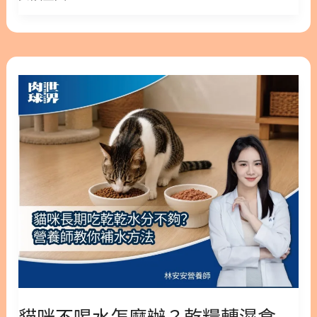
力 狗狗喜歡跳躍接球、頻繁跑跳。然而，現代家庭中
尿
據臨床數據統計，導致貓咪下泌尿道症狀的最主要元
的樓梯高度多半是根據人類步伐設計的，並不適合狗
不
兇，第一名並不是細菌感染，而是看不見的「情緒與
狗。在上下樓梯跑跳的瞬間，重力加速度會對毛孩的
順
壓力」！ 今天，我們將從營養學與臨床實證的角度，
貓
膝關節與髖關節造成巨大的物理性負擔。 1.2. 大型犬
的
深入解析壓力是如何影響貓咪排尿，以及該如何透過
咪
的體重負擔 龐大的體型和體重，意味著軟骨需要承受
舒
日常的機能營養，從根本舒緩貓咪的泌尿道困境。 版
不
更多的壓迫，磨損速度自然更快。 🔬 臨床實證： 根
緩
本閱讀>> 貓咪為什麼突然尿不出來！情緒壓力造成
喝
據科學文獻統計，特定大型犬種（如黃金獵犬、拉布
對
排尿不順可以如何舒緩？ 隱藏/顯示內容目錄 內容目
水
拉多、德國牧羊犬）罹患**退化性關節炎
策
錄 : 顯示/隱藏 1. 尿不出來的真實原因：臨床實證中
怎
（Osteoarthritis, OA）**的比例，遠高於一般小型犬
的「貓自發性膀胱炎 (FIC)」 2. 破解迷思：為什麼貓
麼
(1)。 1.3. 先天基因與骨關節弱勢 許多犬種先天就帶
咪泌尿道保養不能只吃蔓越莓？ 3. 打造無壓泌尿環
辦？
有高風險的遺傳性關節發育不良問題。例如：遺傳性
境：關鍵機能營養成分解析 3.1 舒緩緊迫神經：色胺
乾
髖關節發育不良（CHD）以及肘關節發育不良
酸與 GABA 3.2 重建膀胱防護罩：NAG 與多重抑菌成
糧
（ED）。其中，鬆獅犬的異常率高達 48.6%，位居所
分 4. 營養師總結：從「大腦」出發的整體健康管理
轉
有犬種之冠；而羅威納、伯恩山犬、黃金獵犬等，也
5. 貓咪補水與泌尿道延伸閱讀 6. 貓咪排尿與泌尿道
濕
都
參考文獻 1. 尿不出來的真實原因：臨床實證中的
食
「貓自發性膀胱炎 (FIC)」 年輕到中年的貓咪，單純