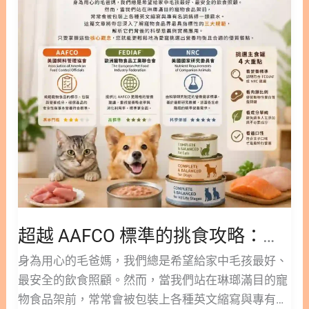
準
主食罐？與副食罐有何不同？ 2. 主食罐貓的日常飲
照護 腎臟與泌尿道問題是許多熟齡貓常見的困擾，充
的
食核心 3. 挑選優質貓主食罐的 7 大評估指標 3.1. 指
足的水分攝取是維持健康的關鍵之一。針對這類需
挑
標一：符合國際營養標準 3.2. 指標二：以動物性蛋白
求，通常建議選擇磷含量與鈉含量經過控制的配方，
食
質為主 3.3. 指標三：適當的脂肪與必需脂肪酸 3.4. 指
以減少身體的代謝負擔。此外，含有蔓
攻
標四：低碳水化合物含量 3.5. 指標五：充足的維生素
略：
與微量元素 3.6. 指標六：避開爭議性膠類與添加物
一
3.7. 指標七：成分標示透明清晰 4. 不同年齡層的貓咪
次
主食罐挑選指南 4.1. 幼貓主食罐怎麼挑？ 4.2. 老貓主
搞
食罐的需求差異 5. 特殊健康需求：腎貓的飲食考量
懂
5.1. 腎貓主食罐與低磷貓罐頭怎麼選？ 6. 質地與口
FEDIAF、
感：哪種型態最適合你的貓？/a> 6.1. 柔軟易舔食的
NRC
最佳選擇：貓肉泥主食罐 7. 為愛貓開啟健康飲食新
超越 AAFCO 標準的挑食攻略：一次搞懂 FEDIAF、NRC 規範與主食罐挑選
規
生活 8. 貓主食罐7大評估指標 常見問題 FAQ Q1：貓
範
身為用心的毛爸媽，我們總是希望給家中毛孩最好、
主食罐一天吃多少比較合適？ Q2：貓咪可以長期只
與
最安全的飲食照顧。然而，當我們站在琳瑯滿目的寵
吃貓主食罐嗎？ Q3：幼貓可以吃一般的成貓主食罐
主
物食品架前，常常會被包裝上各種英文縮寫與專有名
嗎？ Q4：什麼情況下需要餵食低磷貓罐頭？ Q5：貓