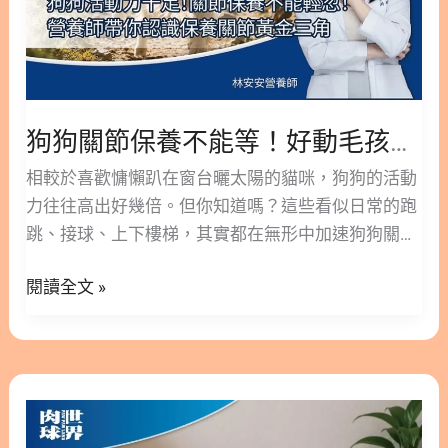
等！
狗食慾不振能撐幾天？分齡觀察時數表 2.1. 幼犬食慾
好
不振撐超過 12 小時該怎麼辦？ 2.2. 小狗剛到家或打
動
完疫苗食慾不振正常嗎？ 2.3. 成犬食慾不振可以觀察
毛
24 至 48 小時嗎？ 2.4. 為什麼老狗食慾不振更該提早
孩
狗狗關節保養不能等！好動毛孩與大型犬必看的「黃金三角」護骨指南
就醫？ 3. 為什麼狗狗食慾不振精神不好？2 指標判斷
與
3.1. 如何觀察狗狗精神？沉鬱躲藏是警訊嗎？ 3.2. 狗
相較於喜歡慵懶趴在窗台曬太陽的貓咪，狗狗的活動
大
狗牙齦蒼白或偏黃代表貧血或黃疸嗎？ 3.3. 狗貧血食
力往往高出好幾倍。但你知道嗎？這些看似日常的跑
型
慾不振有哪些致命警訊？ 4. 為什麼狗狗會食慾不
跳、接球、上下樓梯，其實都在無形中加速狗狗關節
犬
振？分齡原因總覽 4.1. 各年齡狗狗食慾不振的共通原
的消耗。特別是體重較重的大型犬（如黃金獵犬、拉
必
因有哪些？ 4.2. 為什麼幼犬食慾不振要先排除細小病
閱讀全文 »
布拉多），關節承受的壓力更是驚人。 當你發現毛孩
看
毒？ 4.3. 老狗食慾不振要優先排除哪些慢性病？ 5.
出現「起立變慢」、「不愛散步」或「走路跛腳」
的
如何讓食慾不振的狗狗願意吃？附就醫紅線 5.1. 如何
時，關節的磨損往往已經相當嚴重。今天，我將從臨
「黃
在家讓食慾不振狗狗願意吃？3 方法 5.2. 為什麼不能
床實證與寵物營養學的角度，和大家聊聊狗狗關節退
金
貓
自己餵人藥或強迫灌食？ 5.3. 狗狗食慾不振出現哪些
化的隱形危機，並帶你認識最新的「關節保養黃金三
三
咪
症狀要送急診？ 6. 關於狗狗食慾不振，還有哪些常
角」，教你如何透過精準營養，讓毛孩的關節用到
角」
突
見疑問？ 6.1. 狗狗食慾不振多久算正常？幾天要擔