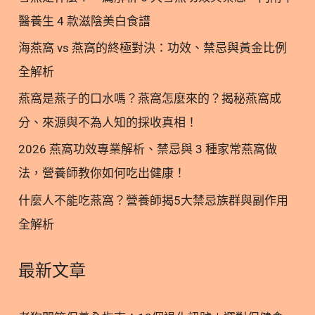
Q1：AAFCO 是一個官方的政府認證機構嗎？ Q2：只
醫養生 4 款滋陰美白食譜
要包裝上印有符合 AAFCO 標準，就代表這是最完美
海燕窩 vs 燕窩的終極對決：功效、禁忌與黃金比例
的寵物食品嗎？ Q3：NRC 和 AAFCO 的標準有什麼
不同？ Q4：歐洲的 FEDIAF 規範有什麼特別之處？
全解析
Q5：寵物食品標籤上的「餵食試驗」和「配方分
燕窩是燕子的口水嗎？燕窩怎麼來的？揭秘燕窩成
析」有何差別？ ○ 加入追蹤 林安安營養師粉絲團，
分、來源與不為人知的採收真相！
用營養蘊育健康！ 1. 認識 AAFCO 標準：寵物食安的
基礎把關 在探討寵物食品時，最常聽到的莫過於
2026 燕窩功效專業解析、禁忌與 3 種家常燕窩做
「AAFCO標準」。AAFCO 的全名為美國飼料管理協
法，營養師教你如何吃出健康！
會（Association of American Feed Control
什麼人不能吃燕窩？營養師揭5大禁忌族群與副作用
Officials），是一個由美國各州及聯邦政府的飼料監
全解析
管機構人員組成的非營利組織。 值得留意的是，
AAFCO 本身並不是一個官方的政府監管或認證機
構，也沒有直接的執法權力。它的主要職責是依據科
最新文章
學研究，制定寵物食品的營養概況與標籤規範，提供
業界與各州政府一個統一的參考依據。 許多廠商會在