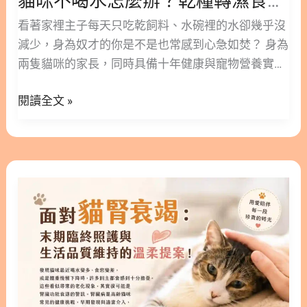
貓咪不喝水怎麼辦？乾糧轉濕食的 4 階段補水教學
的
因為細菌感染而引發泌尿道問題的機率其實極低。臨
4
看著家裡主子每天只吃乾飼料、水碗裡的水卻幾乎沒
床上高達 55% 到 65% 的病例，都屬於「貓自發性膀
階
減少，身為奴才的你是不是也常感到心急如焚？ 身為
胱炎 (FIC, Feline Idiopathic Cystitis)」 (1)。 這是一
段
兩隻貓咪的家長，同時具備十年健康與寵物營養實務
種「無菌性」的發炎反應，其發病機制是多因性的，
補
經驗，我非常理解這種擔憂。貓咪天生就是較少主動
主要由神經、內分泌和免疫系統異常所引發。常見的
閱讀全文 »
水
喝水的動物，如果長期只以「乾飼料」為主食，身體
壓力誘發因子包含： 當神經內分泌系統失調，這股無
教
會長時間處於慢性缺水狀態。隨著年紀增長，泌尿道
形的壓力不僅會讓膀胱產生神經性發炎、引發劇烈疼
學
結石與慢性腎臟病的健康危機就會悄悄找上門。 今天
痛與痙攣，還會破壞膀胱內壁的黏膜保護層。特別是
這篇文章，我將從寵物營養學的角度與科學實證出
面
公貓的尿道原本就較為狹窄，一旦膀胱發炎產生分泌
發，帶你了解為什麼貓咪需要轉濕食，以及如何「無
對
物，就極容易引發尿道阻塞，導致貓咪完全尿不出來
痛」幫家裡的主子增加日常飲水量！ 版本閱讀>> 貓
貓
的危急狀況。 2. 破解迷思：為什麼貓咪泌尿道保養
咪長期吃乾乾水分不夠？營養師教你補水方法 隱藏/
腎
不能只吃蔓越莓？ 既然貓咪排尿不順的源頭往往來自
顯示內容目錄 內容目錄 : 顯示/隱藏 1. 為什麼貓咪天
衰
「壓力、腦部與神經系統」，如果單純只針對「泌尿
生不愛喝水？長期吃「乾乾」的致命隱憂 2. 實戰教
竭：
道」狂吃蔓越莓來預防感染，效果當然非常有限，且
學：如何漸進式調整「乾糧轉濕食」？ 2.1. 階段一：
末
無法解決根本問題。 根據國際貓科醫學會的臨床指
氣味與質地的適應（混食法） 2.2. 階段二：調整乾濕
期
引，提供豐富的環境與降低壓力緊迫感，是管理自發