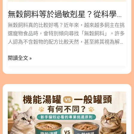
衰竭的5個常見問題 FAQ Q1：貓腎衰竭會好嗎？
解
Q2：發現貓腎指數降不下來該怎麼辦？ Q3：初期腎
無穀飼料等於過敏剋星？從科學角度解析貓狗飲食的真相
析
貓一定要吃處方飼料嗎？ Q4：貓腎臟病壽命大約可
貓
無穀飼料真的比較好嗎？近年來，越來越多飼主在挑
以維持多長？ Q5：如何陪伴貓咪度過貓腎衰竭臨終
狗
選寵物食品時，會特別傾向尋找「無穀飼料」。許多
階段？ 10. 貓腎衰竭懶人包 ○ 加入追蹤 林安安營養師
飲
人認為不含穀物的配方比較天然，甚至將其視為解決
粉絲團，用營養蘊育健康！ 1. 什麼是貓腎衰竭？帶
食
毛孩皮膚或腸胃過敏的萬丹妙藥。 然而，無穀配方真
你認識疾病成因 腎臟負責過濾血液中的代謝廢物、維
的
閱讀全文 »
的適合每一隻毛小孩嗎？它是否如市面傳言般完美無
持體內水分與電解質平衡，是貓咪體內非常重要的器
真
缺？將從科學與專業營養的角度，帶您一步步探討。
官。當腎臟組織受到損傷或自然老化，導致過濾功能
相
這篇文章林安安營養師將為您深入剖析無穀與有穀飼
下降，廢物逐漸在體內堆積，就會形成腎衰竭。貓咪
料的真實差異。期望能幫助您避開常見的行銷話術，
天生較不愛喝水，這使得牠們的腎臟往往需要承受較
機
為家中寶貝找到最合適的飲食選擇。 隱藏/顯示內容
大的過濾壓力。 2. 貓急性腎衰竭與慢性腎臟病的差
能
目錄 內容目錄 : 顯示/隱藏 1. 迷思破解：無穀飼料不
異 在醫學上，腎臟功能衰退主要分為急性與慢性兩種
湯
等於「零過敏」 2. 專為貓主子設計：貓無穀飼料與
情況。貓急性腎衰竭通常發生得非常突然，可能因為
罐
貓咪無穀飼料怎麼挑？ 2.1. 無穀貓飼料適合哪些貓
誤食百合花等有毒物質、尿道阻塞或嚴重脫水所引
vs
咪？ 2.2. 挑選貓飼料無穀配方的注意事項 3. 汪星人
起。這類型的損傷進展極快，但若能及時送醫並給予
一