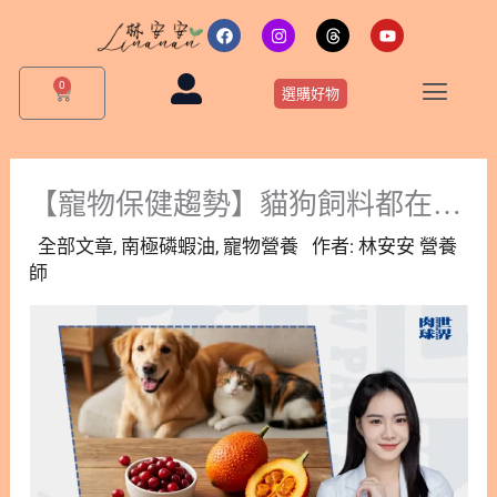
跳
F
I
T
Y
a
n
h
o
至
c
s
r
u
主
e
t
e
t
0
購
b
a
a
u
選購好物
要
物
o
g
d
b
o
r
s
e
籃
內
k
a
m
容
【寵物保健趨勢】貓狗飼料都在加的「超級食材」是什麼？營養師解析7大關鍵成分
全部文章
,
南極磷蝦油
,
寵物營養
作者:
林安安 營養
師