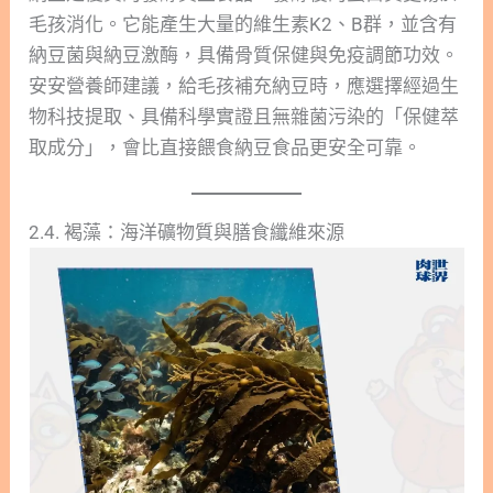
毛孩消化。它能產生大量的維生素K2、B群，並含有
納豆菌與納豆激酶，具備骨質保健與免疫調節功效。
安安營養師建議，給毛孩補充納豆時，應選擇經過生
物科技提取、具備科學實證且無雜菌污染的「保健萃
取成分」，會比直接餵食納豆食品更安全可靠。
2.4. 褐藻：海洋礦物質與膳食纖維來源