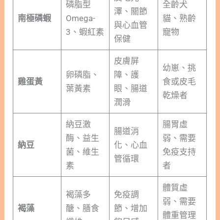
磷脂型
全齡犬
澤、關節
南極磷蝦
Omega-
貓、熟齡
與心血管
3、蝦紅素
寵物
保健
皮膚屏
幼崽、挑
卵磷脂、
障、護
雞蛋黃
食或皮毛
葉黃素
眼、腸道
乾燥者
潤滑
納豆激
腸胃虛
腸道消
酶、益生
弱、需要
納豆
化、心血
菌、維生
免疫支持
管循環
素
者
體質虛
褐藻多
免疫調
弱、需要
褐藻
醣、膳食
節、增加
體重管理