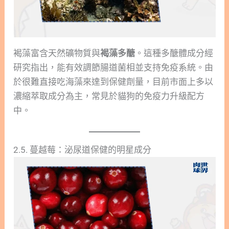
褐藻富含天然礦物質與
褐藻多醣
。這種多醣體成分經
研究指出，能有效調節腸道菌相並支持免疫系統。由
於很難直接吃海藻來達到保健劑量，目前市面上多以
濃縮萃取成分為主，常見於貓狗的免疫力升級配方
中。
2.5. 蔓越莓：泌尿道保健的明星成分