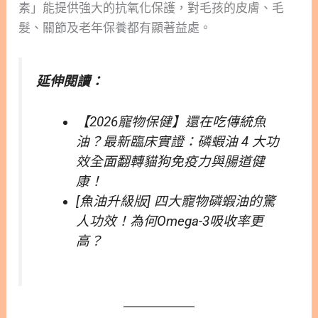
素」能提供強大的抗氧化保護，對毛孩的皮膚、毛
髮、關節及老年保養都有顯著益處。
延伸閱讀：
【2026寵物保健】還在吃傳統魚
油？最新臨床實證：磷蝦油 4 大功
效全面翻轉貓狗免疫力與腸道健
康！
[魚油升級版] 四大寵物磷蝦油的驚
人功效！為何Omega-3吸收率更
高？