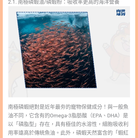
2.1. 南極磷蝦油/磷蝦粉：吸收率更高的海洋營養
南極磷蝦絕對是近年最夯的寵物保健成分！與一般魚
油不同，它含有的Omega-3脂肪酸（EPA、DHA）是
以「磷脂型」存在，具有極佳的水溶性，細胞吸收利
用率遠高於傳統魚油。此外，磷蝦天然富含的「蝦紅