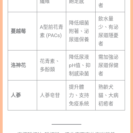
纖維
飽足感
者
飲水量
降低細菌
A型前花青
少、有泌
蔓越莓
附著、泌
素 (PACs)
尿道隱憂
尿道保養
者
降低尿液
需加強泌
花青素、
洛神花
pH值、抑
尿道保健
多酚類
制感染菌
者
提升體
熟齡犬
人蔘
人蔘皂苷
力、支持
貓、大病
免疫系統
初癒者