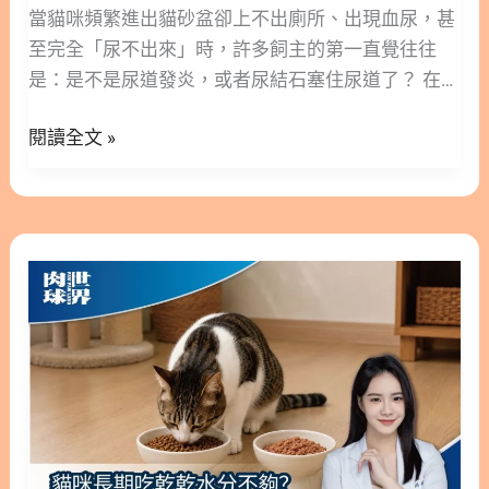
節保養從日常做起 4. 狗狗關節保健延伸閱讀 5. 狗狗
緒
當貓咪頻繁進出貓砂盆卻上不出廁所、出現血尿，甚
關節保健參考文獻 1. 為什麼狗狗的關節消耗特別
壓
至完全「尿不出來」時，許多飼主的第一直覺往往
大？4 大隱形危機解析 狗狗的關節需求與其現代生活
力
是：是不是尿道發炎，或者尿結石塞住尿道了？ 在累
型態、先天體型及基因息息相關。以下是導致狗狗容
與
積了十年的健康與寵物營養實務經驗後，我經常遇到
易罹患關節疾病的四大主因： 1.1. 高強度的物理衝擊
閱讀全文 »
排
家長反覆面臨貓咪泌尿道問題復發的困擾。其實，根
力 狗狗喜歡跳躍接球、頻繁跑跳。然而，現代家庭中
尿
據臨床數據統計，導致貓咪下泌尿道症狀的最主要元
的樓梯高度多半是根據人類步伐設計的，並不適合狗
不
兇，第一名並不是細菌感染，而是看不見的「情緒與
狗。在上下樓梯跑跳的瞬間，重力加速度會對毛孩的
順
壓力」！ 今天，我們將從營養學與臨床實證的角度，
貓
膝關節與髖關節造成巨大的物理性負擔。 1.2. 大型犬
的
深入解析壓力是如何影響貓咪排尿，以及該如何透過
咪
的體重負擔 龐大的體型和體重，意味著軟骨需要承受
舒
日常的機能營養，從根本舒緩貓咪的泌尿道困境。 版
不
更多的壓迫，磨損速度自然更快。 🔬 臨床實證： 根
緩
本閱讀>> 貓咪為什麼突然尿不出來！情緒壓力造成
喝
據科學文獻統計，特定大型犬種（如黃金獵犬、拉布
對
排尿不順可以如何舒緩？ 隱藏/顯示內容目錄 內容目
水
拉多、德國牧羊犬）罹患**退化性關節炎
策
錄 : 顯示/隱藏 1. 尿不出來的真實原因：臨床實證中
怎
（Osteoarthritis, OA）**的比例，遠高於一般小型犬
的「貓自發性膀胱炎 (FIC)」 2. 破解迷思：為什麼貓
麼
(1)。 1.3. 先天基因與骨關節弱勢 許多犬種先天就帶
咪泌尿道保養不能只吃蔓越莓？ 3. 打造無壓泌尿環
辦？
有高風險的遺傳性關節發育不良問題。例如：遺傳性
境：關鍵機能營養成分解析 3.1 舒緩緊迫神經：色胺