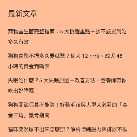
管機構人員組成的非營利組織。 值得留意的是，
AAFCO 本身並不是一個官方的政府監管或認證機
最新文章
構，也沒有直接的執法權力。它的主要職責是依據科
學研究，制定寵物食品的營養概況與標籤規範，提供
寵物益生菌完整指南：5 大挑選重點＋該不該買到吃
業界與各州政府一個統一的參考依據。 許多廠商會在
多久有效
其產品包裝上標示符合這個規範，作為產品品質的基
礎宣傳。不過，這並不代表該協會對市場上的產品去
狗狗食慾不振多久要就醫？幼犬 12 小時、成犬 48
進行檢驗或背書。 2. 解析 AA
小時的黃金判斷表
失眠吃什麼？5 大失眠原因＋改善方法，營養師帶你
吃出好睡眠
狗狗關節保養不能等！好動毛孩與大型犬必看的「黃
金三角」護骨指南
貓咪突然尿不出來怎麼辦？解析情緒壓力與排尿不順