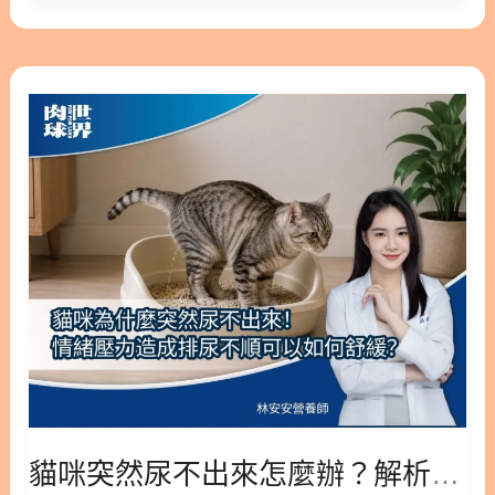
出現「起立變慢」、「不愛散步」或「走路跛腳」
的
的挑嘴或吃膩，這類狀況風險較低。長期吃同一款飼
時，關節的磨損往往已經相當嚴重。今天，我將從臨
「黃
料會膩、換了新飼料不習慣、或兩餐間零食給太多導
床實證與寵物營養學的角度，和大家聊聊狗狗關節退
金
貓
致正餐不餓，都是常見原因。你可以先觀察、調整餵
化的隱形危機，並帶你認識最新的「關節保養黃金三
三
咪
食，但別把「還願意喝水」當成沒事的保證。很多飼
角」，教你如何透過精準營養，讓毛孩的關節用到
角」
突
主看到狗還在喝水就放心，這個判斷會誤導你，因為
老、靈活到老！ 版本閱讀>> 狗狗活動力十足！關節
護
然
喝水卻不吃飯，也可能是腎臟疾病或其他問題的訊
保養不能輕忽！營養師帶你認識保養關節黃金三角 隱
骨
尿
號。 1.2. 狗食慾不振又沒精神、拒吃零食代表什麼？
藏/顯示內容目錄 內容目錄 : 顯示/隱藏 1. 為什麼狗狗
指
不
反過來，如果牠連最愛的零食都拒吃、又變得虛弱疲
的關節消耗特別大？4 大隱形危機解析 1.1. 高強度的
南
出
倦、不想動、情緒冷淡，這就不是嘴挑，是身體發出
物理衝擊力 1.2. 大型犬的體重負擔 1.3. 先天基因與骨
來
的警訊。生病常讓狗狗精神變差；平常熱臉迎人的狗
關節弱勢 1.4. 居家平滑地板的「隱形殺手」 2. 破解
怎
突然沒精神，就要當心身體不適。當「不吃」加上
迷思：什麼是關節保養的「黃金三角」？ 2.1🔺 關鍵
麼
「沒精神」同時出現，處理層級要立刻升高，這正是
一：基礎潤滑與彈性（玻尿酸、軟骨素） 2.2🔺 關鍵
辦？
下一段分齡時數表和精神、牙齦判斷要幫你做的事。
二：結構修護與支撐（UC-II 非變性二型膠原蛋白）
解
2. 狗狗食慾不振能撐幾天？分齡觀察時數表 ▶ 快速
2.3🔺 關鍵三：舒緩不適與抗發炎（MSM、綠唇貽
析
解答：能不能等要看年齡：幼犬最多約 12 小時、健
貝、南極磷蝦油） 3.營養師總結：預防勝於治療，關
貓咪突然尿不出來怎麼辦？解析情緒壓力與排尿不順的舒緩對策
情
康成犬約 24 至 4