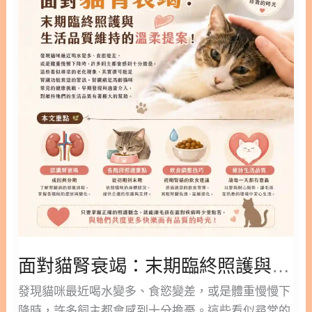
咪長期吃乾乾水分不夠？營養師教你補水方法 隱藏/
腎
不能只吃蔓越莓？ 既然貓咪排尿不順的源頭往往來自
顯示內容目錄 內容目錄 : 顯示/隱藏 1. 為什麼貓咪天
衰
「壓力、腦部與神經系統」，如果單純只針對「泌尿
生不愛喝水？長期吃「乾乾」的致命隱憂 2. 實戰教
竭：
道」狂吃蔓越莓來預防感染，效果當然非常有限，且
學：如何漸進式調整「乾糧轉濕食」？ 2.1. 階段一：
末
無法解決根本問題。 根據國際貓科醫學會的臨床指
氣味與質地的適應（混食法） 2.2. 階段二：調整乾濕
期
引，提供豐富的環境與降低壓力緊迫感，是管理自發
比例（25% 法則） 2.3 階段三：尋找命定口感，適度
臨
性膀胱炎的黃金準則。而在日常營養介入上，我強烈
加水 2.4. 階段四：適合上班族的「半濕食」雙軌制 3.
終
建議採取「情緒放鬆」與「黏膜修護」雙管齊下的策
乾糧轉濕食總結與叮嚀 4. 濕食與乾糧延伸閱讀 5. 貓
照
略。 3. 打造無壓泌尿環境：關鍵機能營養成分解
咪水分參考文獻 1. 為什麼貓咪天生不愛喝水？長期
護
吃「乾乾」的致命隱憂 貓咪的祖先發源於沙漠，為了
與
適應極度缺水的環境，牠們的身體演化出「從獵物身
生
上獲取水分」的生理機制（例如：老鼠、小鳥等小型
活
動物體內含有約 70% 的水分），並透過高度濃縮尿
品
液來減少體內水分流失。這導致了貓咪天生口渴機制
面對貓腎衰竭：末期臨終照護與生活品質維持的溫柔提案！
質
不敏感，幾乎不會主動去水碗喝水。 這正是長期餵食
維
發現貓咪最近喝水變多、食慾變差，或是體重慢慢下
「全乾飼料」最大的健康隱憂： 想靠貓咪自己主動喝
持
降時，許多飼主都會感到十分擔憂。這些看似尋常的