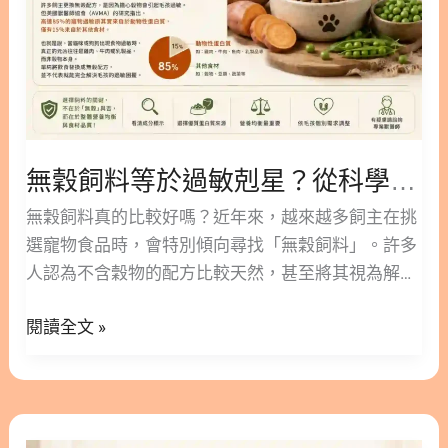
從
貓腎臟病壽命有多長？各階段的預後評估 7. 走向最
科
後的旅程：貓腎衰竭末期症狀與陪伴 7.1. 貓腎衰竭末
學
期壽命與生活品質評估 7.2. 貓腎衰竭臨終的安寧照護
角
指南 8. 為愛貓打造專屬的健康照護計畫 9. 關於貓腎
度
衰竭的5個常見問題 FAQ Q1：貓腎衰竭會好嗎？
解
Q2：發現貓腎指數降不下來該怎麼辦？ Q3：初期腎
無穀飼料等於過敏剋星？從科學角度解析貓狗飲食的真相
析
貓一定要吃處方飼料嗎？ Q4：貓腎臟病壽命大約可
貓
無穀飼料真的比較好嗎？近年來，越來越多飼主在挑
以維持多長？ Q5：如何陪伴貓咪度過貓腎衰竭臨終
狗
選寵物食品時，會特別傾向尋找「無穀飼料」。許多
階段？ 10. 貓腎衰竭懶人包 ○ 加入追蹤 林安安營養師
飲
人認為不含穀物的配方比較天然，甚至將其視為解決
粉絲團，用營養蘊育健康！ 1. 什麼是貓腎衰竭？帶
食
毛孩皮膚或腸胃過敏的萬丹妙藥。 然而，無穀配方真
你認識疾病成因 腎臟負責過濾血液中的代謝廢物、維
的
閱讀全文 »
的適合每一隻毛小孩嗎？它是否如市面傳言般完美無
持體內水分與電解質平衡，是貓咪體內非常重要的器
真
缺？將從科學與專業營養的角度，帶您一步步探討。
官。當腎臟組織受到損傷或自然老化，導致過濾功能
相
這篇文章林安安營養師將為您深入剖析無穀與有穀飼
下降，廢物逐漸在體內堆積，就會形成腎衰竭。貓咪
料的真實差異。期望能幫助您避開常見的行銷話術，
天生較不愛喝水，這使得牠們的腎臟往往需要承受較
機
為家中寶貝找到最合適的飲食選擇。 隱藏/顯示內容
大的過濾壓力。 2. 貓急性腎衰竭與慢性腎臟病的差