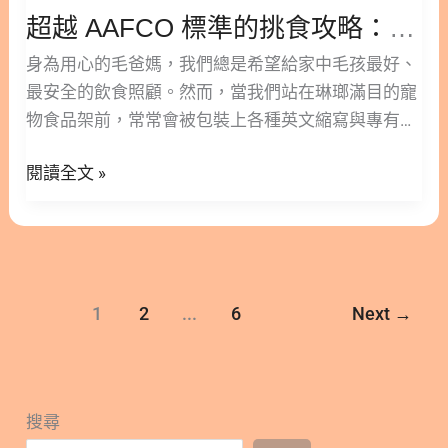
最佳選擇：貓肉泥主食罐 7. 為愛貓開啟健康飲食新
超越 AAFCO 標準的挑食攻略：一次搞懂 FEDIAF、NRC 規範與主食罐挑選
規
生活 8. 貓主食罐7大評估指標 常見問題 FAQ Q1：貓
範
身為用心的毛爸媽，我們總是希望給家中毛孩最好、
主食罐一天吃多少比較合適？ Q2：貓咪可以長期只
與
最安全的飲食照顧。然而，當我們站在琳瑯滿目的寵
吃貓主食罐嗎？ Q3：幼貓可以吃一般的成貓主食罐
主
物食品架前，常常會被包裝上各種英文縮寫與專有名
嗎？ Q4：什麼情況下需要餵食低磷貓罐頭？ Q5：貓
食
詞搞得一頭霧水。 這篇文章林安安營養師將帶您深入
咪不愛吃主食罐怎麼辦？ ○ 加入追蹤 林安安營養師
罐
閱讀全文 »
了解寵物食品界最具指標性的三大規範，解析它們背
粉絲團，用營養蘊育健康！ 1. 什麼是貓主食罐？與
挑
後的科學意義與實務應用。只要掌握這些核心觀念，
副食罐有何不同？ 在開始挑選之前，釐清「主食」與
選
您就能更輕鬆地為愛寵挑選出營養均衡且合適的優質
「副食」的差異是相當重要的一步。貓主食罐頭是專
餐點。 隱藏/顯示內容目錄 內容目錄 : 顯示/隱藏 1.
為滿足貓咪每日完整營養需求而設計的濕食，能夠作
認識 AAFCO 標準：寵物食安的基礎把關 2. 解析
為貓咪的主要飲食來源。相對而言，副食罐的定位比
1
2
...
6
Next
→
AAFCO 營養標準：了解最低需求與實際運用 3. 國際
較像是點心或營養補充，多半用來提升適口性，通常
視角：歐洲權威 FEDIAF 規範解析 4. 科學基礎：學術
不具備維持貓咪長期健康所需的完整營養。 2. 主食
界的 NRC 營養標準角色 5. 如何挑選符合 AAFCO 飼
罐貓的日常飲食核心 一般來說，優質的主食罐會含有
料 6. 了解 AAFCO 狗的生命階段與生理需求 7. 挑選
豐富的動物性蛋白質、適度的脂肪，以及貓咪必需的
搜尋
AAFCO 狗糧的實用技巧與考量 8. 專屬肉食動物：
維生素與礦物質。如果長期將副食罐當作正餐餵食，