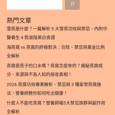
AAFCO 貓的特殊規範 9. 挑選 AAFCO 貓糧：牛磺酸
可能會導致貓
等關鍵指標 10. 濕食選擇：看懂 AAFCO 貓罐頭的營
養標示 11. 營養完整性：輕鬆分辨 AAFCO 主食罐與
熱門文章
副食罐 12. 為毛孩挑選最適合的專屬飲食 13.
雪燕是什麼？一篇解析 5 大雪燕功效與禁忌，內附中
AAFCO、FEDIAF、NRC 三大營養標準 常見問題 FAQ
醫養生 4 款滋陰美白食譜
Q1：AAFCO 是一個官方的政府認證機構嗎？ Q2：只
要包裝上印有符合 AAFCO 標準，就代表這是最完美
海燕窩 vs 燕窩的終極對決：功效、禁忌與黃金比例
的寵物食品嗎？ Q3：NRC 和 AAFCO 的標準有什麼
全解析
不同？ Q4：歐洲的 FEDIAF 規範有什麼特別之處？
燕窩是燕子的口水嗎？燕窩怎麼來的？揭秘燕窩成
Q5：寵物食品標籤上的「餵食試驗」和「配方分
析」有何差別？ ○ 加入追蹤 林安安營養師粉絲團，
分、來源與不為人知的採收真相！
用營養蘊育健康！ 1. 認識 AAFCO 標準：寵物食安的
2026 燕窩功效專業解析、禁忌與 3 種家常燕窩做
基礎把關 在探討寵物食品時，最常聽到的莫過於
法，營養師教你如何吃出健康！
「AAFCO標準」。AAFCO 的全名為美國飼料管理協
會（Association of American Feed Control
什麼人不能吃燕窩？營養師揭5大禁忌族群與副作用
Officials），是一個由美國各州及聯邦政府的飼料監
全解析