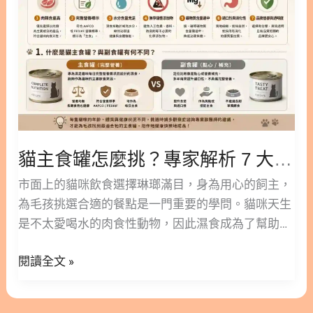
家
完美飲食：機能食罐與機能湯罐的搭配指南 5. 給貓
解
咪更好的生活，立即挑選適合的機能湯罐！ 6. 機能
析
湯罐常見問題 FAQ Q1：機能湯罐可以每天給貓咪吃
7
嗎？ Q2：挑嘴貓不愛吃主食罐怎麼辦？ Q3：機能湯
大
罐和補水湯包對於不愛喝水的貓咪真的有幫助嗎？
評
Q4：腎臟比較脆弱的熟齡貓可以吃嗎？ Q5：一般罐
估
頭跟機能罐的差別到底在哪裡？ 1. 什麼是機能罐？
指
為貓咪健康加分的秘密 市面上的貓咪罐頭種類繁多，
貓主食罐怎麼挑？專家解析 7 大評估指標與各年齡層餵食指南
標
其中「機能罐」可以被理解為美味罐頭的升級版。這
與
市面上的貓咪飲食選擇琳瑯滿目，身為用心的飼主，
類產品保留了傳統罐頭的高適口性與豐富水分，並額
各
為毛孩挑選合適的餐點是一門重要的學問。貓咪天生
外添加了針對特定健康需求的營養成分。例如，常見
年
是不太愛喝水的肉食性動物，因此濕食成為了幫助牠
的添加物包括Omega-3、葡萄糖胺、牛磺酸等，能幫
齡
們補充水分與營養的良好來源。 然而，面對貨架上各
助貓咪在日常飲食中獲得更多支持。 比起單純餵食保
層
閱讀全文 »
種口味與機能的產品，該如何判斷哪一款才適合自家
健食品，這類罐頭能讓貓咪在享受美食的過程中，自
餵
的貓小孩呢？這篇文章林安安營養師將帶您深入了解
然而然地攝取所需營養。對於比較抗拒吞咽膠囊或粉
食
貓主食罐的基礎知識，並提供 7 大客觀的評估指標。
末的毛孩來說，這是一個相對輕鬆且無壓力的保養方