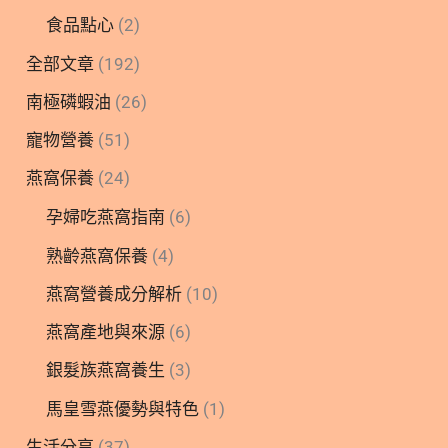
食品點心
(2)
全部文章
(192)
南極磷蝦油
(26)
寵物營養
(51)
燕窩保養
(24)
孕婦吃燕窩指南
(6)
熟齡燕窩保養
(4)
燕窩營養成分解析
(10)
燕窩產地與來源
(6)
銀髮族燕窩養生
(3)
馬皇雪燕優勢與特色
(1)
生活分享
(37)