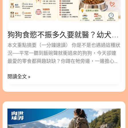
多
效
毛孩跟人類的腸道一樣概念，裡頭住著數以億計的細
久
菌，可以粗分成三類：對健康有益的好菌、伺機作怪
要
的壞菌，以及隨環境倒向任一邊的中性菌。當好菌佔
就
上風，消化、排便、防禦力都比較穩；壓力大、吃到
狗狗食慾不振多久要就醫？幼犬 12 小時、成犬 48 小時的黃金判斷表
醫？
不乾淨的食物、或用了抗生素時，菌叢容易失衡，壞
幼
本文重點摘要（一分鐘速讀） 你是不是也遇過這種狀
菌趁機坐大，毛孩就開始鬧腸胃。補充益生菌，就是
犬
況──平常一聽到飯碗聲就衝過來的狗狗，今天卻連
把好菌的數量補回來，幫助維持腸道菌叢平衡。 1.2.
12
最愛的零食都興趣缺缺？你蹲在牠旁邊，一邊擔心是
什麼症狀該補益生菌？6 種常見警訊 毛孩不會開口說
小
不是生病了，一邊忍不住想：是不是我換了飼料、還
不舒服，牠的狀況都寫在身體上。以下六種情況，是
時、
閱讀全文 »
是哪裡沒顧好，才害牠不吃的？ 先深呼吸，別急著自
考慮補充益生菌的常見時機： 1.3. 什麼情況別自己
成
責。狗狗食慾不振的原因很多，大多數飼主第一次碰
買？3 種要先看獸醫 益生菌是保健食品，不是藥，它
犬
到都會慌，你的緊張只代表你很在乎牠。 這篇文章林
幫的是「維持」與「調整」，不是急救。遇到下面三
48
安安營養師會幫你把「慌」變成「判斷」。我們會先
種情況，別急著自己買益生菌調理，先帶去看獸醫：
狗
小
教你分辨牠是單純挑食還是真的不舒服；接著給你一
益生菌無法取代醫療行為，這一點連產品說明都會提
狗
時
張分齡對照表，讓你清楚知道幼犬、成犬、老狗各能
醒。 1.4. 為什麼犬貓不能吃人用益生菌？ 省錢共用
關
的
安全觀察多久；再用「精神」和「牙齦顏色」兩個在
聽起來合理，實際上不建議。犬貓和人的腸道菌相組