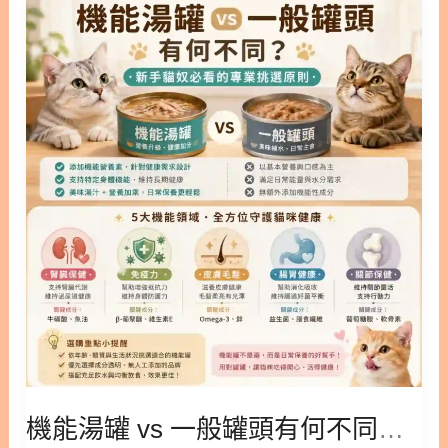
能
目錄 內容目錄 : 顯示/隱藏 1. 迷思破解：無穀飼料不
異 在醫學上，腎臟功能衰退主要分為急性與慢性兩種
湯
等於「零過敏」 2. 專為貓主子設計：貓無穀飼料與
情況。貓急性腎衰竭通常發生得非常突然，可能因為
罐
貓咪無穀飼料怎麼挑？ 2.1. 無穀貓飼料適合哪些貓
誤食百合花等有毒物質、尿道阻塞或嚴重脫水所引
vs
咪？ 2.2. 挑選貓飼料無穀配方的注意事項 3. 汪星人
起。這類型的損傷進展極快，但若能及時送醫並給予
一
飲食解析：狗狗無穀飼料的真相 3.1. 狗狗真的需要狗
適當治療，腎臟功能是有機會恢復的。 相對於急性發
般
無穀飼料嗎？ 3.2. 無穀狗飼料與心臟病(DCM)的潛在
作，慢性腎臟病則是一個緩慢且不可逆的過程。隨著
罐
關聯 3.3. 有穀飼料 vs 無穀飼料：營養價值大比拼 4.
年紀增長，貓咪的腎
頭
為毛孩挑選最合適的健康飲食 5. 無穀飼料常見問題
有
FAQ Q1：無穀飼料一定比有穀飼料更健康嗎？ Q2：
何
狗狗一直抓癢，換成無穀飼料就會好嗎？ Q3：吃無
不
穀飼料真的會導致狗狗得心臟病嗎？ Q4：我想幫貓
同？
咪換成無穀飼料，應該怎麼做？ Q5：幼犬或幼貓也
新
適合吃無穀飼料嗎？ ○ 加入追蹤 林安安營養師粉絲
手
團，用營養蘊育健康！ 1. 迷思破解：無穀飼料不等
貓
於「零過敏」 所謂的無穀飼料，主要是指配方中不包
機能湯罐 vs 一般罐頭有何不同？新手貓奴必看的專業挑選原則
奴
含小麥、玉米、稻米或大麥等傳統穀類來源。取而代