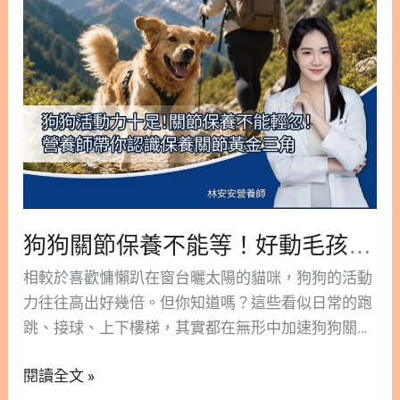
節
黃
家就能看的指標，幫你決定──現在可以再觀察，還
成不同，人用益生菌所含的菌種，未必是犬貓腸道需
保
金
是該立刻帶去看醫生。 ○ 加入追蹤 林安安營養師粉
要的；再加上人用產品為了適口性，常添加糖粉、甜
養
判
絲團，用營養蘊育健康！ 1. 如何分辨狗狗食慾不振
味劑、果汁粉，這些對毛孩是額外負擔。挑「犬貓專
不
斷
是挑食還是生病？ ▶ 快速解答：還有精神、願意吃
用」配方，才是對毛孩腸道更合適的選擇。 2. 如何
能
表
零食多半是挑食；連零食都拒吃又沒精神，通常是生
挑選寵物益生菌？菌數與菌株 5 重點 市面上產品規
等！
病的警訊，建議就醫釐清。 狗狗一餐不吃，先分辨
格看起來都很厲害，真正該看的其實是這幾項。搞懂
好
「牠是嘴挑」還是「牠不舒服」，是你要做的第一個
它們，你就能自己判斷，不被行銷數字牽著走。 2.1.
動
判斷，也是後面所有決定的起點。 獸醫把「不吃」分
什麼是 CFU？菌數越高越好還是看存活率 CFU 是菌
毛
成兩種：真性厭食是真的拒絕進食，常和嚴重疾病有
落形成單位，用來標示產品含有多少活菌。菌數要
孩
狗狗關節保養不能等！好動毛孩與大型犬必看的「黃金三角」護骨指南
關；假性厭食則是牠想吃、卻因為口腔痛或吞嚥困難
「足量」才有意義，營養師普遍建議至少 40 億起
與
而吃不下。判斷的關鍵不是「有沒有吃」，而是「牠
跳。但有個更關鍵的觀念：數字大不等於有效。若標
相較於喜歡慵懶趴在窗台曬太陽的貓咪，狗狗的活動
大
整體狀態正不正常」。一個殘酷但重要的提醒：就算
榜 20 億卻只有兩成存活率，實
力往往高出好幾倍。但你知道嗎？這些看似日常的跑
型
牠行為看起來一切正常，只要是突然不吃或越吃越
跳、接球、上下樓梯，其實都在無形中加速狗狗關節
犬
少，都不該輕忽，因為背後常藏著潛在問題。 1.1. 狗
的消耗。特別是體重較重的大型犬（如黃金獵犬、拉
必
狗食慾不振但精神好、討零食，要緊嗎？ 如果牠還會
閱讀全文 »
布拉多），關節承受的壓力更是驚人。 當你發現毛孩
看
主動討零食、喝水正常、精神也好，多半偏向行為性