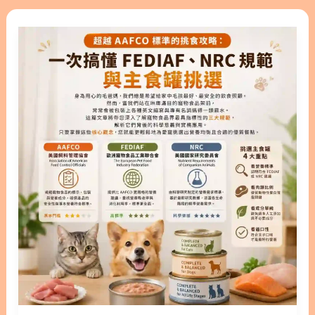
指
我們也會針對不同年齡層與特殊健康需求的貓咪提供
式。只要依照貓咪的身體狀況來挑選，就能在日常生
超
南
挑選建議，幫助您輕鬆為愛貓規劃均衡的日常飲食。
活中為牠們的健康打底。 2. 貓機能罐怎麼挑？5大保
越
版本閱讀>>
健領域全解析 挑選貓機能罐時，建議先觀察家中貓咪
AAFCO
https://www.facebook.com/share/p/1dCZ2gaSJU/
最需要加強的健康領域。以下將針對五大常見的保健
標
隱藏/顯示內容目錄 內容目錄 : 顯示/隱藏 1. 什麼是貓
需求，為您整理挑選時的觀察重點。 2.1. 腎臟與泌尿
準
主食罐？與副食罐有何不同？ 2. 主食罐貓的日常飲
照護 腎臟與泌尿道問題是許多熟齡貓常見的困擾，充
的
食核心 3. 挑選優質貓主食罐的 7 大評估指標 3.1. 指
足的水分攝取是維持健康的關鍵之一。針對這類需
挑
標一：符合國際營養標準 3.2. 指標二：以動物性蛋白
求，通常建議選擇磷含量與鈉含量經過控制的配方，
食
質為主 3.3. 指標三：適當的脂肪與必需脂肪酸 3.4. 指
以減少身體的代謝負擔。此外，含有蔓
攻
標四：低碳水化合物含量 3.5. 指標五：充足的維生素
略：
與微量元素 3.6. 指標六：避開爭議性膠類與添加物
一
3.7. 指標七：成分標示透明清晰 4. 不同年齡層的貓咪
次
主食罐挑選指南 4.1. 幼貓主食罐怎麼挑？ 4.2. 老貓主
搞
食罐的需求差異 5. 特殊健康需求：腎貓的飲食考量
懂
5.1. 腎貓主食罐與低磷貓罐頭怎麼選？ 6. 質地與口
FEDIAF、
感：哪種型態最適合你的貓？/a> 6.1. 柔軟易舔食的
NRC