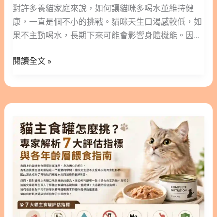
必
對許多養貓家庭來說，如何讓貓咪多喝水並維持健
之的，廠商通常會使用馬鈴薯、地瓜、豌豆或其他豆
看
康，一直是個不小的挑戰。貓咪天生口渴感較低，如
類來作為碳水化合物的替代品。 許多飼主更換無穀配
的
果不主動喝水，長期下來可能會影響身體機能。因
方，是因為擔心穀物會引起毛孩過敏。但美國獸醫師
專
此，透過濕食來補充水分與營養，成為了許多飼主的
協會（AVMA）的研究指出，高達85%的寵物過敏原
業
閱讀全文 »
日常首選。 近年來，市面上推出了許多添加特定營養
其實來自於動物性蛋白質，僅有15%來自於其他食
挑
素的罐頭產品，讓毛孩在吃飯的同時也能兼顧健康。
材。 也就是說，當貓咪或狗狗出現食物過敏時，真正
選
本文林安安營養師將帶您深入了解這類產品的特色，
的元凶往往是雞肉、牛肉或乳製品，而非穀物本身。
原
並從腎臟、免疫、皮膚、腸胃到關節等5大領域，為
單純將飲食替換成無穀配方，並不代表就能完全解決
貓
則
您全面解析挑選重點。希望這篇文章能幫助您找到最
毛孩的過敏困擾。 2. 專為貓主子設計：貓無穀飼料
主
適合家中寶貝的專屬菜單。 ○ 加入追蹤 林安安營養
與貓咪無穀飼料怎麼挑？ 2.1. 無穀貓飼料適合哪些貓
食
師粉絲團，用營養蘊育健康！ 隱藏/顯示內容目錄 內
咪？ 貓咪天生是肉食性動物，在自然環境中幾乎不會
罐
容目錄 : 顯示/隱藏 1. 什麼是機能罐？為貓咪健康加
主動攝取穀物。因此，貓無穀飼料在設計理念上，的
怎
分的秘密 2. 貓機能罐怎麼挑？5大保健領域全解析
確較為貼近貓咪的原始飲食結構。 如果您的貓咪曾經
麼
2.1. 腎臟與泌尿照護 2.2. 免疫力與情緒支持 2.3. 皮膚
由獸醫確診對特定穀物過敏，那麼貓咪無穀飼料會是
挑？
與毛髮保養 2.4. 腸胃消化機能 2.5. 關節與行動力維護
一個相當不錯的選擇。此外，對於長期腸胃敏感的貓
專
3. 主食與副食的抉擇：貓機能主食罐的優勢 4. 打造
咪來說，排除傳統穀物有時能