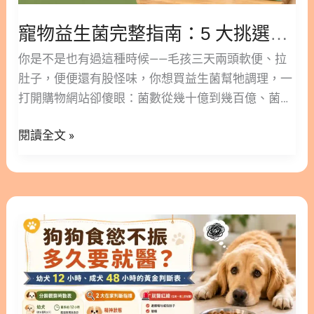
5
寵物益生菌完整指南：5 大挑選重點＋該不該買到吃多久有效
大
挑
你是不是也有過這種時候——毛孩三天兩頭軟便、拉
選
肚子，便便還有股怪味，你想買益生菌幫牠調理，一
重
打開購物網站卻傻眼：菌數從幾十億到幾百億、菌株
點
編號落落長，到底該挑哪一款？ 別擔心，會在成分表
＋
閱讀全文 »
前卡關的絕對不只你一個，幾乎每個毛孩爸媽都走過
該
這一遭。 林安安營養師這篇會帶你一次搞懂：毛孩到
不
底該不該補、CFU 和菌株怎麼看才不踩雷、狗和貓的
該
餵法差在哪；更關鍵的是，補上大家最常忽略的一塊
狗
買
——怎麼確認益生菌真的有效、什麼時候該停。看
狗
到
完，你就能自己挑對、餵對，不花冤枉錢。 ○ 加入追
食
吃
蹤 林安安營養師粉絲團，用營養蘊育健康！ 1. 什麼
慾
多
是寵物益生菌？6 種情況毛孩需要補 先搞懂它是什
不
久
麼、你家毛孩到底需不需要，再談怎麼買，順序才
振
有
對。 1.1. 什麼是好菌與壞菌？益生菌如何平衡菌叢