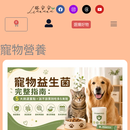
跳
F
I
T
Y
a
n
h
o
至
c
s
r
u
主
e
t
e
t
0
購
b
a
a
u
選購好物
要
物
o
g
d
b
o
r
s
e
籃
內
k
a
m
容
寵物營養
寵
物
益
生
菌
完
整
指
南：