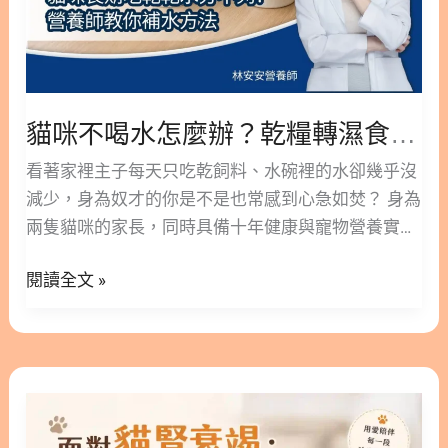
乾
髖關節發育不良（CHD）以及肘關節發育不良
酸與 GABA 3.2 重建膀胱防護罩：NAG 與多重抑菌成
糧
（ED）。其中，鬆獅犬的異常率高達 48.6%，位居所
分 4. 營養師總結：從「大腦」出發的整體健康管理
轉
有犬種之冠；而羅威納、伯恩山犬、黃金獵犬等，也
5. 貓咪補水與泌尿道延伸閱讀 6. 貓咪排尿與泌尿道
濕
都
參考文獻 1. 尿不出來的真實原因：臨床實證中的
食
「貓自發性膀胱炎 (FIC)」 年輕到中年的貓咪，單純
貓咪不喝水怎麼辦？乾糧轉濕食的 4 階段補水教學
的
因為細菌感染而引發泌尿道問題的機率其實極低。臨
4
看著家裡主子每天只吃乾飼料、水碗裡的水卻幾乎沒
床上高達 55% 到 65% 的病例，都屬於「貓自發性膀
階
減少，身為奴才的你是不是也常感到心急如焚？ 身為
胱炎 (FIC, Feline Idiopathic Cystitis)」 (1)。 這是一
段
兩隻貓咪的家長，同時具備十年健康與寵物營養實務
種「無菌性」的發炎反應，其發病機制是多因性的，
補
經驗，我非常理解這種擔憂。貓咪天生就是較少主動
主要由神經、內分泌和免疫系統異常所引發。常見的
閱讀全文 »
水
喝水的動物，如果長期只以「乾飼料」為主食，身體
壓力誘發因子包含： 當神經內分泌系統失調，這股無
教
會長時間處於慢性缺水狀態。隨著年紀增長，泌尿道
形的壓力不僅會讓膀胱產生神經性發炎、引發劇烈疼
學
結石與慢性腎臟病的健康危機就會悄悄找上門。 今天
痛與痙攣，還會破壞膀胱內壁的黏膜保護層。特別是
這篇文章，我將從寵物營養學的角度與科學實證出
面
公貓的尿道原本就較為狹窄，一旦膀胱發炎產生分泌
發，帶你了解為什麼貓咪需要轉濕食，以及如何「無
對
物，就極容易引發尿道阻塞，導致貓咪完全尿不出來
痛」幫家裡的主子增加日常飲水量！ 版本閱讀>> 貓
貓
的危急狀況。 2. 破解迷思：為什麼貓咪泌尿道保養