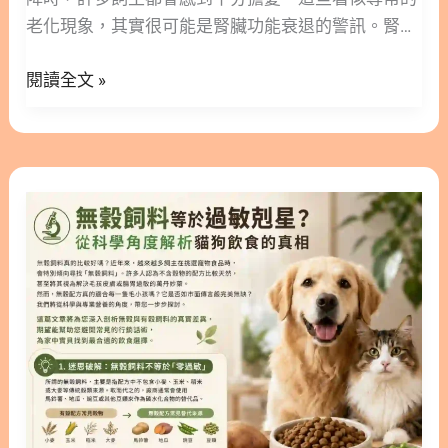
足每天所需的水量（每公斤體重約需 40–60ml），
的
老化現象，其實很可能是腎臟功能衰退的警訊。腎臟
幾乎是不可能的任務。因此，直接「從食物中補
溫
病是高齡貓咪常見的健康挑戰，早期發現與適當介
水」，才是最符合貓咪生理天性的做法。 🔬 臨床實
柔
閱讀全文 »
入，對維持牠們的生活品質有著極大的幫助。 這篇文
證與文獻：濕食對泌尿道系統的重要性 科學文獻清楚
提
章林安安營養師將帶您深入了解貓腎衰竭的成因與分
指出，濕食對貓咪泌尿系統健康有著決定性的影響。
案！
期，並探討各階段的照護重點。我們也會分享初期腎
根據研究證實，當貓咪的日糧含水量（透過加水達到
貓的飲食調整技巧，幫助您在貓咪確診後，依然能與
不同比例）增加時，不僅總飲水量會顯著提升，尿液
無
牠們共度快樂的時光。只要掌握正確的照護觀念，就
的比重（Specific Gravity）也會隨之下降。這種生理
穀
能讓毛孩在面對疾病時少受點苦。 隱藏/顯示內容目
變化能大幅降低尿液中草酸鈣與磷酸銨鎂的相對過飽
飼
錄 內容目錄 : 顯示/隱藏 1. 什麼是貓腎衰竭？帶你認
和度，進而有效降低泌尿道結石的風險 (1)。 2. 實戰
料
識疾病成因 2. 貓急性腎衰竭與慢性腎臟病的差異 3.
教學：如何漸進式調整「乾糧轉濕食」？ 如果馬上把
等
如何察覺異常？不可忽視的貓腎衰竭症狀 4. 看懂血
乾乾全部換成濕食，通常會面臨貓咪「寧願絕食也不
於
檢報告：貓腎臟指數代表什麼？ 4.1. 貓腎指數降不下
吃」的窘境。貓咪對氣味、食物質地非常敏感且固
過
來該怎麼辦？ 5. 貓咪初期腎衰竭怎麼吃？3大飲食調
執，轉換飲食必須要有耐心。雖然目前獸醫學界沒有
敏
整原則 5.1. 原則（1）│鼓勵多喝水，維持水分平衡
黃金標準的轉換時程表，但根據臨床實
剋
5.2. 原則（2）│選擇適當的優質蛋白質與低磷飲食
星？
5.3 原則（3）│循序漸進轉食，維持貓咪良好食慾 6.