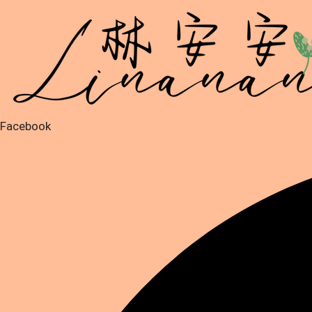
跳
至
主
要
內
容
Facebook