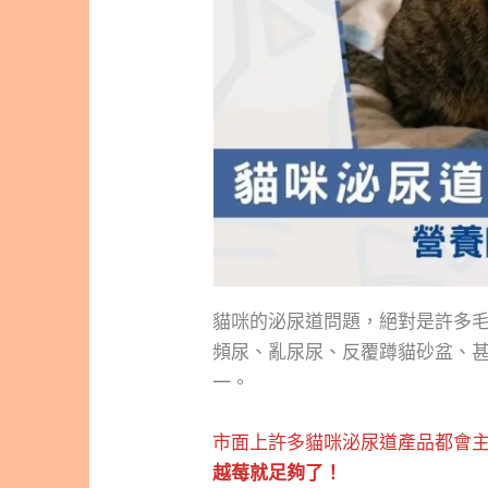
貓咪的泌尿道問題，絕對是許多
頻尿、亂尿尿、反覆蹲貓砂盆、
一。
市面上許多貓咪泌尿道產品都會
越莓就足夠了！