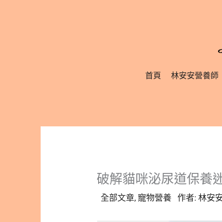
跳
至
主
要
內
首頁
林安安營養師
容
破解貓咪泌尿道保養
全部文章
,
寵物營養
作者:
林安安