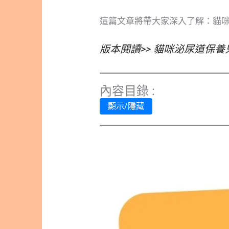
這篇文章將帶大家深入了解：貓
版本閱讀>> 貓咪泌尿道保
內容目錄 :
顯示/隱藏