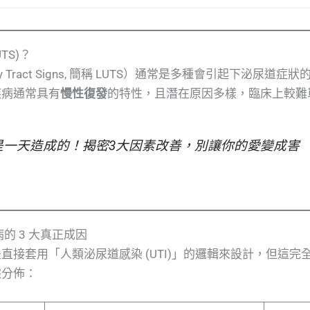
TS)？
ary Tract Signs, 簡稱 LUTS）通常是多種會引起下泌
疾病通常具有
慢性復發
的特性，且潛在原因多樣，臨床上較難
是一天造成的！揭密3大因素改善，別讓你的愛變成害
的 3 大真正成因
直接套用「人類泌尿道感染 (UTI)」的邏輯來設計，但這
據分佈：