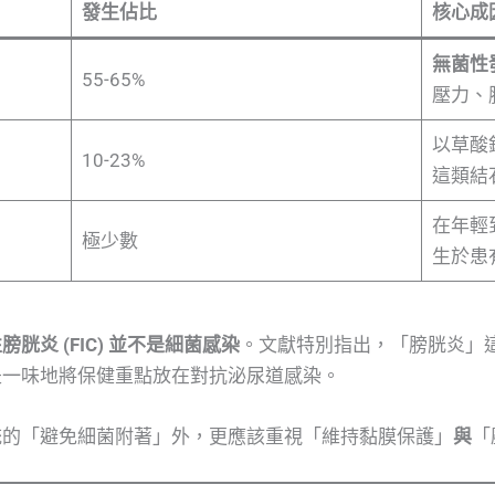
發生佔比
核心成
無菌性
55-65%
壓力、
以草酸
10-23%
這類結
在年輕
極少數
生於患
膀胱炎 (FIC) 並不是細菌感染
。文獻特別指出，「膀胱炎」
是一味地將保健重點放在對抗泌尿道感染。
統的「避免細菌附著」外，更應該重視「維持黏膜保護」
與
「