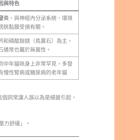
因與特色
發炎
。與神經內分泌系統、環境
膀胱黏膜受損有關。
鈣和磷酸銨鎂（鳥糞石）為主，
石通常也屬於無菌性。
到中年貓咪身上非常罕見，多發
有慢性腎病或糖尿病的老年貓
這個詞常讓人誤以為是細菌引起，
壓力舒緩」。