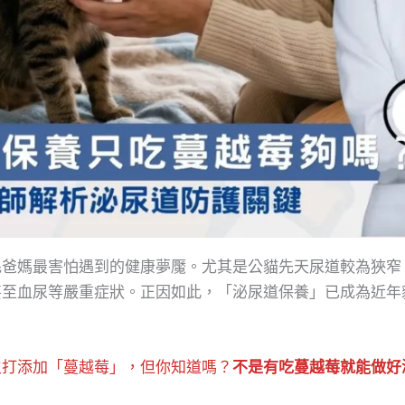
毛爸媽最害怕遇到的健康夢魘。尤其是公貓先天尿道較為狹窄
甚至血尿等嚴重症狀。正因如此，「泌尿道保養」已成為近年
主打添加「蔓越莓」，但你知道嗎？
不是有吃蔓越莓就能做好