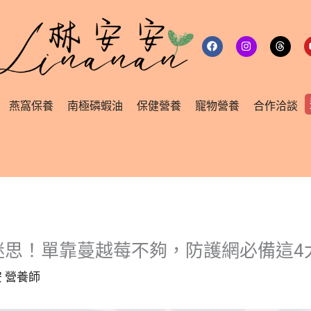
F
I
T
a
n
h
c
s
r
e
t
e
b
a
a
o
g
d
o
r
s
燕窩保養
南極磷蝦油
保健營養
寵物營養
合作洽談
k
a
m
迷思！單靠蔓越莓不夠，防護網必備這4
 營養師