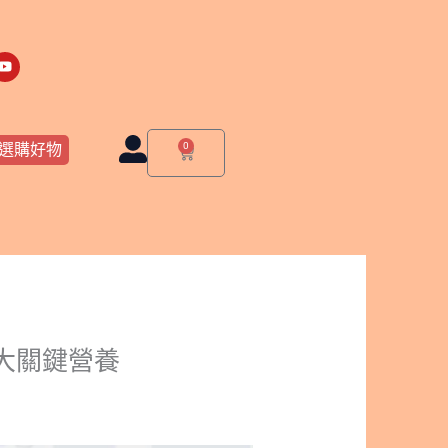
Y
o
u
t
u
b
e
0
選購好物
購
物
籃
大關鍵營養