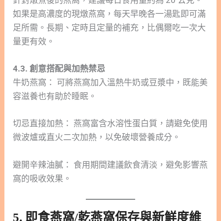
針對燉煮後的燕窩，建議每日食用量約為 20 公克。
如果是高濃度的現燉燕窩，每天早晚各一湯匙即可滿
足所需。長期、定時且定量的補充，比偶爾吃一次大
量更有效。
4.3. 創意搭配與加熱禁忌
牛奶燕窩： 可將燕窩加入溫熱牛奶或豆漿中，既能美
容滋養也有助於睡眠。
切忌直接加熱： 燕窩富含水溶性蛋白質，請避免使用
微波爐或直火二次加熱，以免破壞營養成分。
避開辛辣油膩： 食用期間建議飲食清淡，避免影響燕
窩的吸收效果。
5. 即食燕窩/乾燕窩保存與新鮮度維