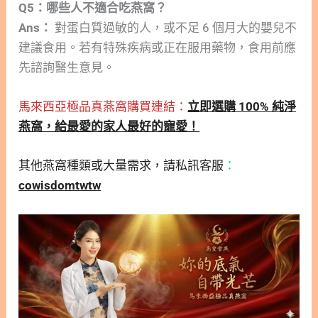
Q5：哪些人不適合吃燕窩？
Ans：
對蛋白質過敏的人，或不足 6 個月大的嬰兒不
建議食用。若有特殊疾病或正在服用藥物，食用前應
先諮詢醫生意見。
馬來西亞極品真燕窩購買連結：
立即選購 100% 純淨
燕窩，給最愛的家人最好的寵愛！
其他燕窩種類或大量需求，請私訊客服
：
cowisdomtwtw