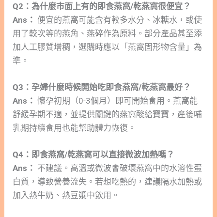
Q2：為什麼市面上有的即食燕窩/乾燕窩很便宜？
Ans：
便宜的燕窩可能含有較多水分、冰糖水，或使
用了較次等的燕角、燕碎作為原料。部分產品甚至添
加人工膠質增稠，選購時應以「燕窩固形物含量」為
準。
Q3：孕婦什麼時候開始吃即食燕窩/乾燕窩最好？
Ans：
懷孕初期（0-3個月）即可開始食用。燕窩能
舒緩孕期不適，並提供關鍵的燕窩酸給寶寶，產後哺
乳期持續食用也能幫助體力恢復。
Q4：即食燕窩/乾燕窩可以直接微波加熱嗎？
Ans：
不建議。高溫或微波會破壞燕窩中的水溶性蛋
白質，導致營養流失。若想吃熱的，建議隔水加熱或
加入熱牛奶、熱豆漿中飲用。