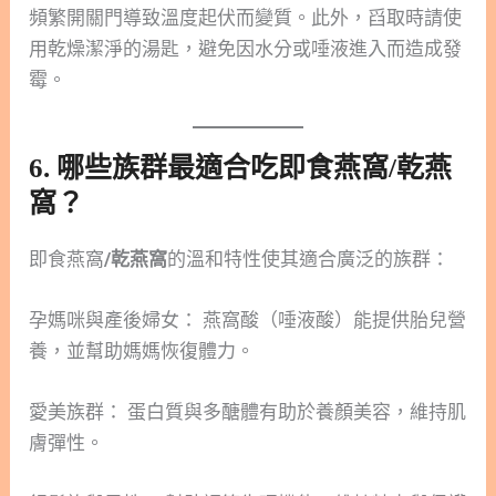
頻繁開關門導致溫度起伏而變質。此外，舀取時請使
用乾燥潔淨的湯匙，避免因水分或唾液進入而造成發
霉。
6. 哪些族群最適合吃即食燕窩/乾燕
窩？
即食燕窩
/乾燕窩
的溫和特性使其適合廣泛的族群：
孕媽咪與產後婦女： 燕窩酸（唾液酸）能提供胎兒營
養，並幫助媽媽恢復體力。
愛美族群： 蛋白質與多醣體有助於養顏美容，維持肌
膚彈性。