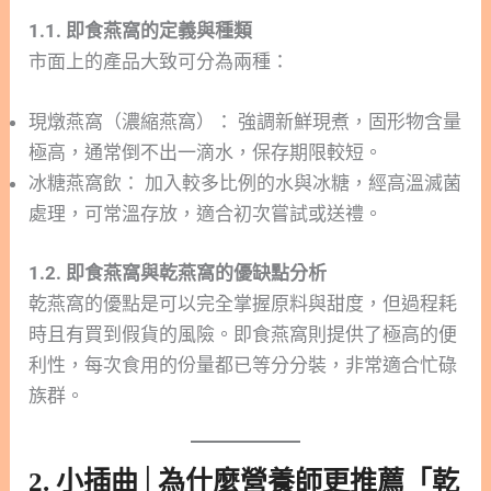
1.1. 即食燕窩的定義與種類
市面上的產品大致可分為兩種：
現燉燕窩（濃縮燕窩）： 強調新鮮現煮，固形物含量
極高，通常倒不出一滴水，保存期限較短。
冰糖燕窩飲： 加入較多比例的水與冰糖，經高溫滅菌
處理，可常溫存放，適合初次嘗試或送禮。
1.2. 即食燕窩與乾燕窩的優缺點分析
乾燕窩的優點是可以完全掌握原料與甜度，但過程耗
時且有買到假貨的風險。即食燕窩則提供了極高的便
利性，每次食用的份量都已等分分裝，非常適合忙碌
族群。
2. 小插曲│為什麼營養師更推薦「乾