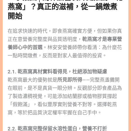
燕窩」？真正的滋補，從一鍋燉煮
開始
在追求快速的時代，即食燕窩確實方便，但如果你真
正在意營養完整度與品質透明度，
乾燕窩才是專業營
養師心中的首選
。林安安營養師帶你看清：為什麼花
一點時間燉煮，反而是對家人最值得的投資。
2.1. 乾燕窩真材實料看得見，杜絕添加物疑慮
乾燕窩最大的優勢就是
所見即所得
——完整燕盞攤開
在眼前，是不是真貨一眼分辨。反觀部分即食產品為
了製造濃稠視覺，可能添加結蘭膠或植物膠質撐起
「假飽滿」，看似豐厚實則營養不對等。選擇乾燕
窩，等於把品質決定權牢牢握在自己手中。
2.2. 乾燕窩完整保留水溶性蛋白，營養不打折