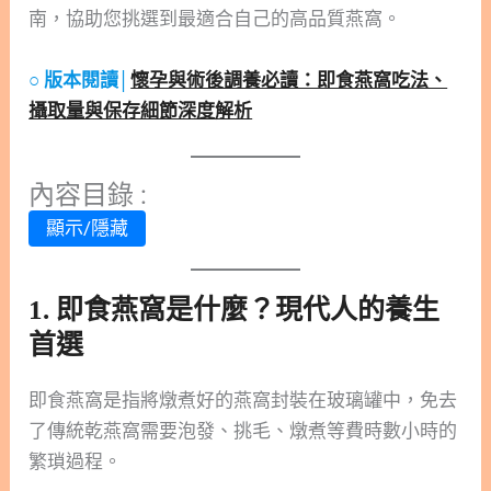
南，協助您挑選到最適合自己的高品質燕窩。
○ 版本閱讀│
懷孕與術後調養必讀：即食燕窩吃法、
攝取量與保存細節深度解析
內容目錄 :
顯示/隱藏
1. 即食燕窩是什麼？現代人的養生
首選
即食燕窩是指將燉煮好的燕窩封裝在玻璃罐中，免去
了傳統乾燕窩需要泡發、挑毛、燉煮等費時數小時的
繁瑣過程。