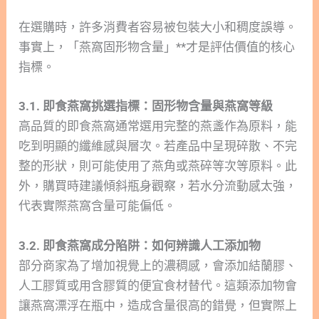
在選購時，許多消費者容易被包裝大小和稠度誤導。
事實上，「燕窩固形物含量」**才是評估價值的核心
指標。
3.1. 即食燕窩挑選指標：固形物含量與燕窩等級
高品質的即食燕窩通常選用完整的燕盞作為原料，能
吃到明顯的纖維感與層次。若產品中呈現碎散、不完
整的形狀，則可能使用了燕角或燕碎等次等原料。此
外，購買時建議傾斜瓶身觀察，若水分流動感太強，
代表實際燕窩含量可能偏低。
3.2. 即食燕窩成分陷阱：如何辨識人工添加物
部分商家為了增加視覺上的濃稠感，會添加結蘭膠、
人工膠質或用含膠質的便宜食材替代。這類添加物會
讓燕窩漂浮在瓶中，造成含量很高的錯覺，但實際上