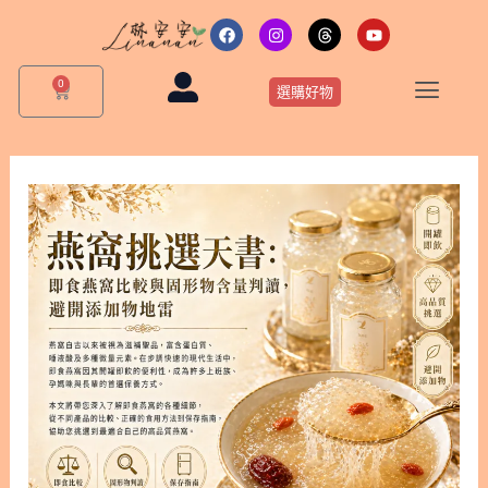
跳
F
I
T
Y
a
n
h
o
至
c
s
r
u
主
e
t
e
t
0
購
b
a
a
u
選購好物
要
物
o
g
d
b
o
r
s
e
籃
內
k
a
m
容