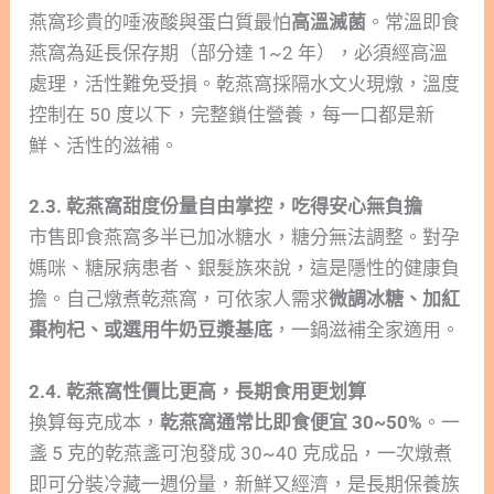
燕窩珍貴的唾液酸與蛋白質最怕
高溫滅菌
。常溫即食
燕窩為延長保存期（部分達 1~2 年），必須經高溫
處理，活性難免受損。乾燕窩採隔水文火現燉，溫度
控制在 50 度以下，完整鎖住營養，每一口都是新
鮮、活性的滋補。
2.3. 乾燕窩甜度份量自由掌控，吃得安心無負擔
市售即食燕窩多半已加冰糖水，糖分無法調整。對孕
媽咪、糖尿病患者、銀髮族來說，這是隱性的健康負
擔。自己燉煮乾燕窩，可依家人需求
微調冰糖、加紅
棗枸杞、或選用牛奶豆漿基底
，一鍋滋補全家適用。
2.4. 乾燕窩性價比更高，長期食用更划算
換算每克成本，
乾燕窩通常比即食便宜 30~50%
。一
盞 5 克的乾燕盞可泡發成 30~40 克成品，一次燉煮
即可分裝冷藏一週份量，新鮮又經濟，是長期保養族