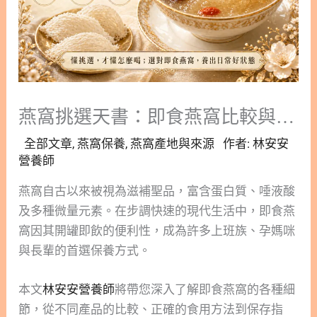
燕窩挑選天書：即食燕窩比較與固形物含量判讀，避開添加物地雷
全部文章
,
燕窩保養
,
燕窩產地與來源
作者:
林安安
營養師
燕窩自古以來被視為滋補聖品，富含蛋白質、唾液酸
及多種微量元素。在步調快速的現代生活中，即食燕
窩因其開罐即飲的便利性，成為許多上班族、孕媽咪
與長輩的首選保養方式。
本文
林安安營養師
將帶您深入了解即食燕窩的各種細
節，從不同產品的比較、正確的食用方法到保存指