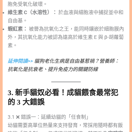
胞免受氧化破壞。
維生素 C（水溶性）：
於血液與細胞液中捕捉並中和
自由基。
蝦紅素：
被譽為抗氧化之王，能同時鑲嵌於細胞膜內
外，其抗氧化能力被認為遠高於維生素 E 與 β-胡蘿蔔
素。
延伸閱讀>>
貓狗老化生病是自由基惹禍？營養師：
抗氧化是抗衰老、提升免疫力的關鍵防線
3. 新手貓奴必看！成貓餵食最常犯
的 3 大錯誤
3.1 ❌ 錯誤一：延續幼貓的「任食制」
幼貓需要高單位熱量來支持發育，常採用隨時都有飯