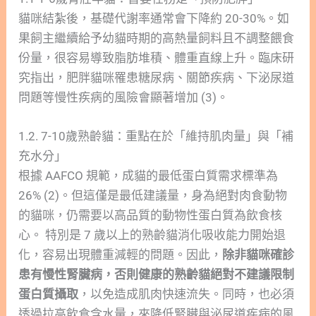
貓咪結紮後，基礎代謝率通常會下降約 20-30%。如
果飼主繼續給予幼貓時期的高熱量飼料且不調整餵食
份量，很容易導致脂肪堆積、體重直線上升。臨床研
究指出，肥胖貓咪罹患糖尿病、關節疾病、下泌尿道
問題等慢性疾病的風險會顯著增加 (3)。
1.2. 7-10歲熟齡貓：重點在於「維持肌肉量」與「補
充水分」
根據 AAFCO 規範，成貓的最低蛋白質需求標準為
26% (2)。但這僅是最低建議量，身為絕對肉食動物
的貓咪，仍需要以高品質的動物性蛋白質為飲食核
心。 特別是 7 歲以上的熟齡貓消化吸收能力開始退
化，容易出現體重減輕的問題。因此，
除非貓咪確診
患有慢性腎臟病，否則健康的熟齡貓絕對不建議限制
蛋白質攝取
，以免造成肌肉快速流失。同時，也必須
透過拉高飲食含水量，來降低腎臟與泌尿道疾病的風