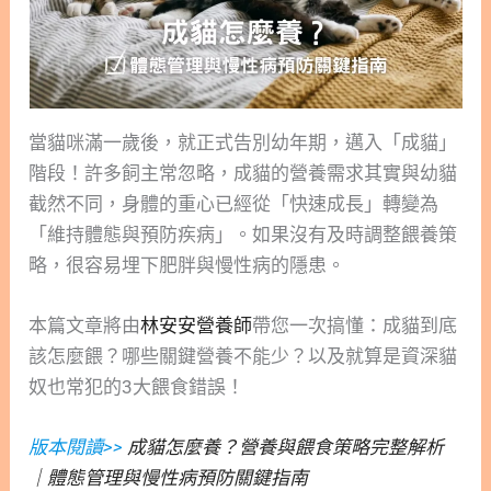
當貓咪滿一歲後，就正式告別幼年期，邁入「成貓」
階段！許多飼主常忽略，成貓的營養需求其實與幼貓
截然不同，身體的重心已經從「快速成長」轉變為
「維持體態與預防疾病」。如果沒有及時調整餵養策
略，很容易埋下肥胖與慢性病的隱患。
本篇文章將由
林安安營養師
帶您一次搞懂：成貓到底
該怎麼餵？哪些關鍵營養不能少？以及就算是資深貓
奴也常犯的3大餵食錯誤！
版本閱讀>>
成貓怎麼養？營養與餵食策略完整解析
｜體態管理與慢性病預防關鍵指南