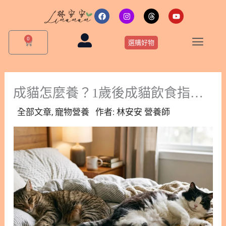
跳
F
I
T
Y
a
n
h
o
至
c
s
r
u
主
e
t
e
t
0
購
b
a
a
u
選購好物
要
物
o
g
d
b
o
r
s
e
籃
內
k
a
m
容
成貓怎麼養？1歲後成貓飲食指南：破解3大餵食迷思、保養關鍵一次看！
全部文章
,
寵物營養
作者:
林安安 營養師