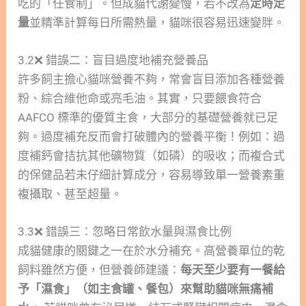
吃的「任食制」。但成貓代謝變慢，若不改為
定時定
量
並精準計算每日所需熱量，貓咪很容易迅速變胖。
3.2❌ 錯誤二：盲目過度地補充營養品
許多飼主擔心貓咪營養不夠，常會盲目添加各種營養
粉、綜合維他命或亮毛油。其實，只要餵食符合
AAFCO 標準的優質主食，大部分的基礎營養就已足
夠。過度補充反而會打破體內的營養平衡！例如：過
度補鈣會拮抗其他礦物質（如磷）的吸收；而複合式
的保健品若未仔細計算成分，容易導致單一營養素重
複攝取、甚至超量。
3.3❌ 錯誤三：忽略日常飲水量與濕食比例
成貓健康的關鍵之一在於水分補充。高營養單位的乾
飼料雖然方便，但營養師建議：
每天至少要有一餐給
予「濕食」（如主食罐、餐包）來幫助貓咪無痛補