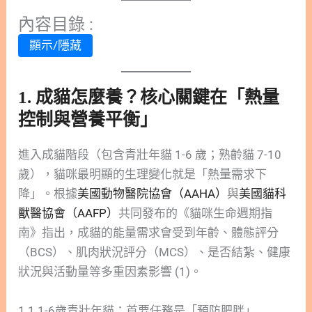
內容目錄 :
顯示/隱藏
1. 成貓怎麼養？核心關鍵在「熱量
控制與營養平衡」
進入成貓階段（包含青壯年貓 1-6 歲；熟齡貓 7-10
歲），貓咪最明顯的生理變化就是「熱量需求下
降」。根據
美國動物醫院協會（AAHA）
與
美國貓科
獸醫協會（AAFP）
共同發布的《貓咪生命週期指
南》指出，成貓的能量需求會受到年齡、體態評分
（BCS）、肌肉狀況評分（MCS）、是否結紮、健康
狀況與活動量等多重因素影響 (1)。
1.1 1-6歲青壯年貓：首要任務是「預防肥胖」