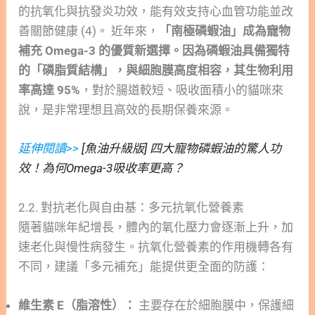
的抗氧化與抗發炎功效，能有效支持心血管功能並改
善關節健康 (4)。 近年來，
「南極磷蝦油」成為寵物
補充 Omega-3 的優質新選擇。因為磷蝦油具備獨特
的「磷脂質結構」，與細胞膜高度相容，其生物利用
率高達 95%
，對於腸道較短、吸收面積小的貓咪來
說，是非常理想且高效的長期保養來源。
延伸閱讀>>
[魚油升級版] 四大寵物磷蝦油的驚人功
效！為何Omega-3吸收率更高？
2.2. 對抗老化與自由基：多元抗氧化營養素
隨著貓咪年紀增長，體內的氧化壓力會逐漸上升，加
速老化與慢性病發生。抗氧化營養素的作用機轉各有
不同，建議「多元補充」能提供更全面的防護：
維生素 E（脂溶性）：
主要存在於細胞膜中，保護細