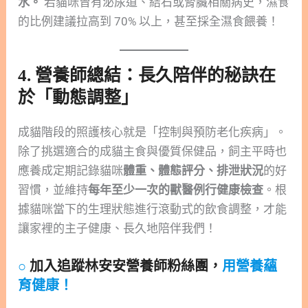
水。
若貓咪曾有泌尿道、結石或腎臟相關病史，濕食
的比例建議拉高到 70% 以上，甚至採全濕食餵養！
4. 營養師總結：長久陪伴的秘訣在
於「動態調整」
成貓階段的照護核心就是「控制與預防老化疾病」。
除了挑選適合的成貓主食與優質保健品，飼主平時也
應養成定期記錄貓咪
體重、體態評分、排泄狀況
的好
習慣，並維持
每年至少一次的獸醫例行健康檢查
。根
據貓咪當下的生理狀態進行滾動式的飲食調整，才能
讓家裡的主子健康、長久地陪伴我們！
○
加入追蹤林安安營養師粉絲團，
用營養蘊
育健康！