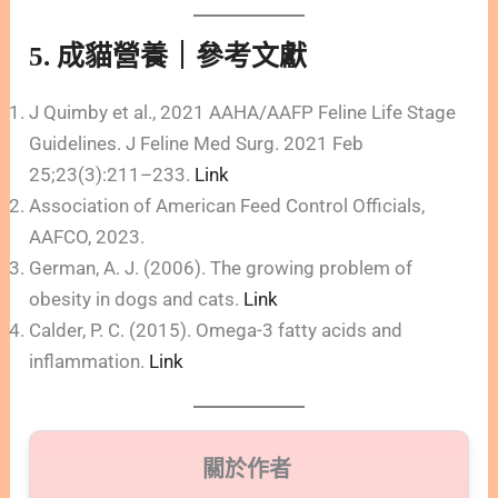
5. 成貓營養｜
參考文獻
J Quimby et al., 2021 AAHA/AAFP Feline Life Stage
Guidelines. J Feline Med Surg. 2021 Feb
25;23(3):211–233.
Link
Association of American Feed Control Officials,
AAFCO, 2023.
German, A. J. (2006). The growing problem of
obesity in dogs and cats.
Link
Calder, P. C. (2015). Omega-3 fatty acids and
inflammation.
Link
關於作者