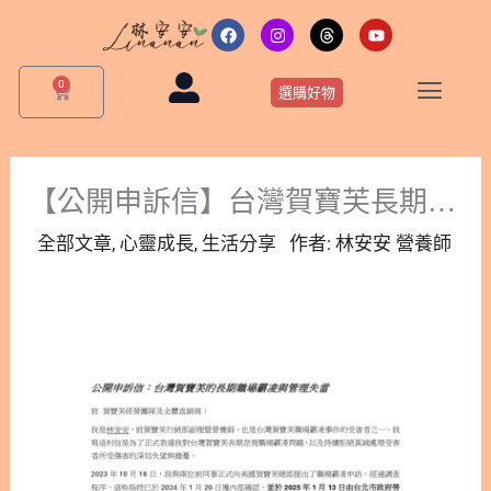
跳
F
I
T
Y
a
n
h
o
至
c
s
r
u
主
e
t
e
t
0
購
b
a
a
u
選購好物
要
物
o
g
d
b
o
r
s
e
籃
內
k
a
m
容
【公開申訴信】台灣賀寶芙長期職場霸凌與高層包庇真相
全部文章
,
心靈成長
,
生活分享
作者:
林安安 營養師