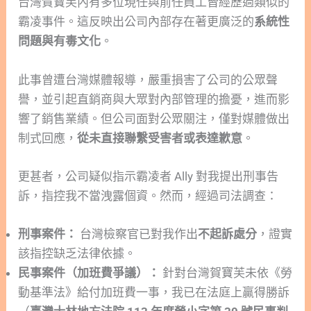
台灣賀寶芙內有多位現任與前任員工皆經歷過類似的
霸凌事件。這反映出公司內部存在著更廣泛的
系統性
問題與有毒文化
。
此事曾遭台灣媒體報導，嚴重損害了公司的公眾聲
譽，並引起直銷商與大眾對內部管理的擔憂，進而影
響了銷售業績。但公司面對公眾關注，僅對媒體做出
制式回應，
從未直接聯繫受害者或表達歉意
。
更甚者，公司疑似指示霸凌者 Ally 對我提出刑事告
訴，指控我不當洩露個資。然而，經過司法調查：
刑事案件：
台灣檢察官已對我作出
不起訴處分
，證實
該指控缺乏法律依據。
民事案件（加班費爭議）：
針對台灣賀寶芙未依《勞
動基準法》給付加班費一事，我已在法庭上贏得勝訴