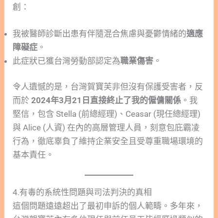
創：
我被醫師診斷出患有伴隨混合焦慮與憂鬱情緒的
適應
障礙症
。
此症狀已獲台灣勞動部認定為
職業傷害
。
令人遺憾的是，台灣賀寶芙非但沒有保護受害者，反
而於
2024年3月21日直接終止了我的僱傭關係
。我
堅信，包含 Stella (前總經理)、Ceasar (現任總經理)
與 Alice (人資) 在內的高層管理人員，刻意包庇霸凌
行為，徹底辜負了維持企業安全且受尊重職場環境的
基本責任。
4.有毒的系統性問題與司法判決的真相
這個問題遠遠超出了最初申訴的個人範疇。多年來，