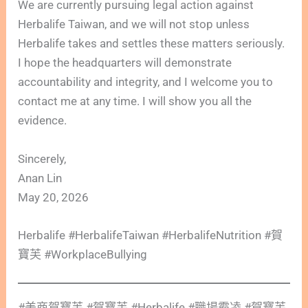
We are currently pursuing legal action against
Herbalife Taiwan, and we will not stop unless
Herbalife takes and settles these matters seriously.
I hope the headquarters will demonstrate
accountability and integrity, and I welcome you to
contact me at any time. I will show you all the
evidence.
Sincerely,
Anan Lin
May 20, 2026
Herbalife #HerbalifeTaiwan #HerbalifeNutrition #賀
寶芙 #WorkplaceBullying
#美商賀寶芙 #賀寶芙 #Herbalife #職場霸凌 #賀寶芙