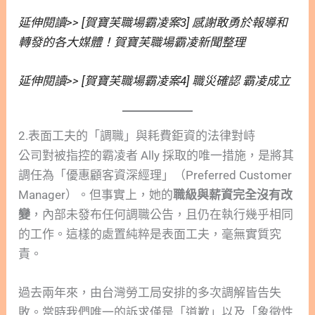
延伸閱讀>> [賀寶芙職場霸凌案3] 感謝敢勇於報導和
轉發的各大媒體！賀寶芙職場霸凌新聞整理
延伸閱讀>> [賀寶芙職場霸凌案4] 職災確認 霸凌成立
2.表面工夫的「調職」與耗費鉅資的法律對峙
公司對被指控的霸凌者 Ally 採取的唯一措施，是將其
調任為「優惠顧客資深經理」（Preferred Customer
Manager）。但事實上，她的
職級與薪資完全沒有改
變
，內部未發布任何調職公告，且仍在執行幾乎相同
的工作。這樣的處置純粹是表面工夫，毫無實質究
責。
過去兩年來，由台灣勞工局安排的多次調解皆告失
敗。當時我們唯一的訴求僅是「道歉」以及「象徵性