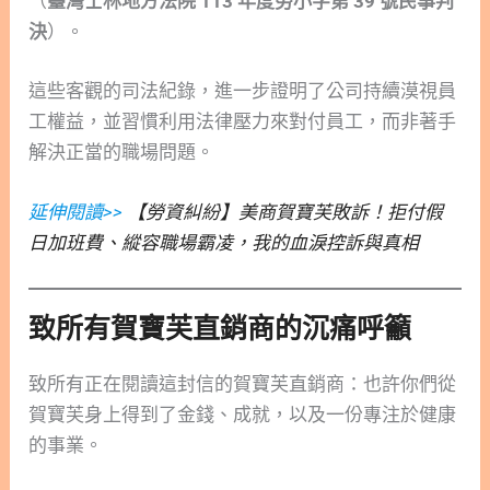
（
臺灣士林地方法院 113 年度勞小字第 39 號民事判
決
）。
這些客觀的司法紀錄，進一步證明了公司持續漠視員
工權益，並習慣利用法律壓力來對付員工，而非著手
解決正當的職場問題。
延伸閱讀>>
【勞資糾紛】美商賀寶芙敗訴！拒付假
日加班費、縱容職場霸凌，我的血淚控訴與真相
致所有賀寶芙直銷商的沉痛呼籲
致所有正在閱讀這封信的賀寶芙直銷商：也許你們從
賀寶芙身上得到了金錢、成就，以及一份專注於健康
的事業。