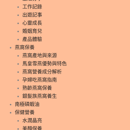
工作記錄
出遊記事
心靈成長
婚姻育兒
產品體驗
燕窩保養
燕窩產地與來源
馬皇雪燕優勢與特色
燕窩營養成分解析
孕婦吃燕窩指南
熟齡燕窩保養
銀髮族燕窩養生
南極磷蝦油
保健營養
水潤晶亮
美顏保養