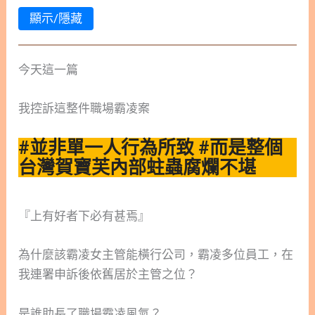
顯示/隱藏
今天這一篇
我控訴這整件職場霸凌案
#並非單一人行為所致
#而是整個
台灣賀寶芙內部蛀蟲腐爛不堪
『上有好者下必有甚焉』
為什麼該霸凌女主管能橫行公司，霸凌多位員工，在
我連署申訴後依舊居於主管之位？
是誰助長了職場霸凌風氣？