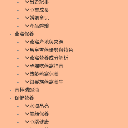
出遊記事
心靈成長
婚姻育兒
產品體驗
燕窩保養
燕窩產地與來源
馬皇雪燕優勢與特色
燕窩營養成分解析
孕婦吃燕窩指南
熟齡燕窩保養
銀髮族燕窩養生
南極磷蝦油
保健營養
水潤晶亮
美顏保養
心腦健康