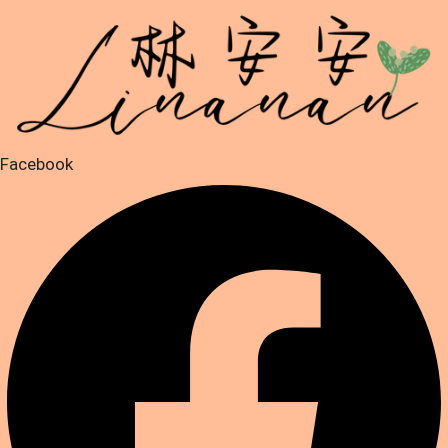
跳
至
主
要
內
容
Facebook