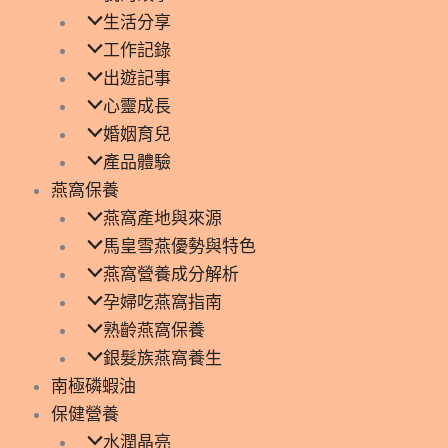
生活分享
工作記錄
出遊記事
心靈成長
婚姻育兒
產品體驗
燕窩保養
燕窩產地與來源
馬皇雪燕優勢與特色
燕窩營養成分解析
孕婦吃燕窩指南
熟齡燕窩保養
銀髮族燕窩養生
南極磷蝦油
保健營養
水潤晶亮