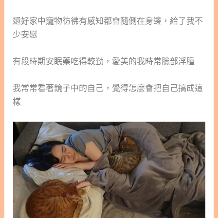
還好家中寵物彷彿有感知都會隨側在身邊，給了我不
少安慰
有段時期安眠藥吃得較勤，愛美的我時常臉部浮腫
我常常看著鏡子中的自己，覺得怎麼會把自己搞成這
樣