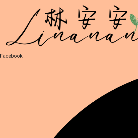
跳
至
主
要
內
容
Facebook