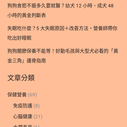
DNA/RNA的甲基化調控基因表達。當體內葉酸不足
狗狗食慾不振多久要就醫？幼犬 12 小時、成犬 48
時，膽鹼可提供甲基團，相反地，膽鹼若攝取不足
小時的黃金判斷表
量，葉酸可略微進行補償。但若兩者攝取
失眠吃什麼？5 大失眠原因＋改善方法，營養師帶你
吃出好睡眠
狗狗關節保養不能等！好動毛孩與大型犬必看的「黃
金三角」護骨指南
文章分類
保健營養
(69)
免疫防護
(8)
心腦健康
(21)