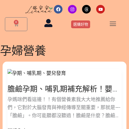
跳
F
I
T
Y
a
n
h
o
至
c
s
r
u
主
e
t
e
t
0
購
b
a
a
u
選購好物
要
物
o
g
d
b
o
r
s
e
籃
內
k
a
m
容
孕婦營養
膽
鹼
孕
膽鹼孕期、哺乳期補充解析！嬰幼兒生長發育的關鍵營養
期、
哺
孕媽咪們看這邊！！有個營養素我大大地推薦給你
乳
們，它對於大腦發育與神經傳導至關重要，那就是—-
期
「膽鹼」。你可能聽都沒聽過！膽鹼是什麼？膽鹼怎
補
麼補充？膽鹼的食物有哪些？最重要的是…..為什麼該