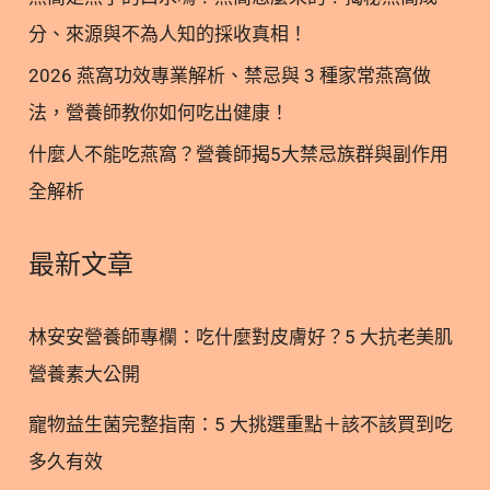
充(2)。也就是說最需要補充膽鹼的特殊時期，攝取
分、來源與不為人知的採收真相！
量缺乏狀況卻非常嚴重，且台灣普遍未有補充膽鹼的
觀念，甚至未有台灣相關攝取量的報告研究，令人不
2026 燕窩功效專業解析、禁忌與 3 種家常燕窩做
得不慎！ 2. 膽鹼的三大功能：懷孕與胎兒發育的必
法，營養師教你如何吃出健康！
備營養 2.1. 膽鹼｜參與細胞膜結構穩定 膽鹼是構成
什麼人不能吃燕窩？營養師揭5大禁忌族群與副作用
細胞膜結構-磷脂醯膽鹼（Phosphatidylcholine, PC）
全解析
的主要原料，有助於細胞膜完整性。在胎兒胚胎發育
期，磷脂醯膽鹼對於細胞快速分裂與神經元的發育相
當重要(3)。 2.2. 膽鹼｜與長期腦部發展有關 大腦的
最新文章
神經傳導物質-乙醯膽鹼（Acetylcholine），其前驅物
便是由膽鹼合成，參與關於記憶、認知、肌肉與睡眠
林安安營養師專欄：吃什麼對皮膚好？5 大抗老美肌
等大腦調節功能。不少相關研究已經證實孕期高膽鹼
營養素大公開
攝取，有助於嬰兒的大腦發展、認知表現(4)，其影
響力可追蹤至7歲，對於高階認知能力、學業成績也
寵物益生菌完整指南：5 大挑選重點＋該不該買到吃
有顯著正向影響(5)。 2.3. 膽鹼｜與葉酸有相互補償
多久有效
作用 膽鹼和葉酸都能提供甲基團(-CH3)，參與