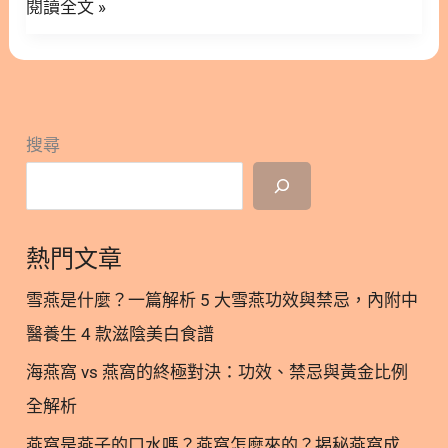
充
閱讀全文 »
補充膽鹼？ 往下繼續看～營養師安安將帶你認識了解
解
必須營養素-膽鹼： 隱藏/顯示內容目錄 內容目錄 : 顯
析！
示/隱藏 1. 膽鹼是什麼？對人體功效？攝取量？ 2. 膽
嬰
鹼的三大功能：懷孕與胎兒發育的必備營養 2.1. 膽鹼
幼
｜參與細胞膜結構穩定 2.2. 膽鹼｜與長期腦部發展有
兒
搜尋
關 2.3. 膽鹼｜與葉酸有相互補償作用 3. 膽鹼如何補
生
充？ 3.1. 富含膽鹼的食物來源 3.2. 膽鹼營養保健品種
長
類 4. 孕期補對膽鹼很重要！ 5. 關於膽鹼更多閱讀 6.
發
參考文獻 1. 膽鹼是什麼？對人體功效？攝取量？ 膽
育
熱門文章
鹼（Choline）是一種必須營養素。雖然它在肝臟中
的
可以自行合成，但合成量不足以應付每日生理機能所
雪燕是什麼？一篇解析 5 大雪燕功效與禁忌，內附中
關
需(1)，必須由飲食或營養保健品中補充。膽鹼對大
醫養生 4 款滋陰美白食譜
鍵
腦發育及神經傳導至關重要，尤其是針對懷孕期或哺
營
海燕窩 vs 燕窩的終極對決：功效、禁忌與黃金比例
乳期、大腦發育、肝臟代謝階段需求特別高。 然而根
養
據2016年一研究調查，超過九成孕婦攝取量未達建
全解析
議，而大多數綜合孕期營養保健品中也未添加膽鹼補
燕窩是燕子的口水嗎？燕窩怎麼來的？揭秘燕窩成