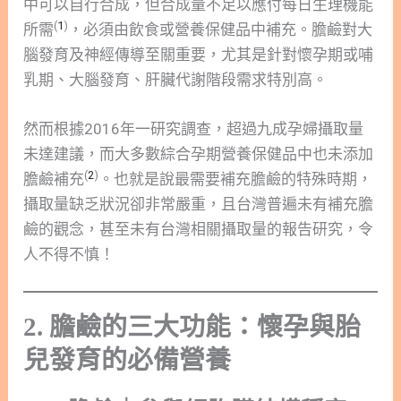
中可以自行合成，但合成量不足以應付每日生理機能
(
1
)
所需
，必須由飲食或營養保健品中補充。膽鹼對大
腦發育及神經傳導至關重要，尤其是針對懷孕期或哺
乳期、大腦發育、肝臟代謝階段需求特別高。
然而根據2016年一研究調查，超過九成孕婦攝取量
未達建議，而大多數綜合孕期營養保健品中也未添加
(
2
)
膽鹼補充
。也就是說最需要補充膽鹼的特殊時期，
攝取量缺乏狀況卻非常嚴重，且台灣普遍未有補充膽
鹼的觀念，甚至未有台灣相關攝取量的報告研究，令
人不得不慎！
2. 膽鹼的三大功能：懷孕與胎
兒發育的必備營養