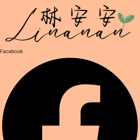
跳
至
主
要
內
容
Facebook