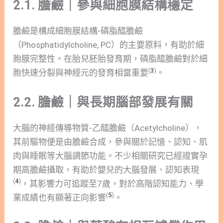
2.1. 膽鹼｜參與細胞膜結構穩定
膽鹼是構成細胞膜結構-磷脂醯膽鹼
（Phosphatidylcholine, PC）的主要原料，有助於細
胞膜完整性。在胎兒胚胎發育期，磷脂醯膽鹼對於細
(
3
)
胞快速分裂與神經元的發育相當重要
。
2.2. 膽鹼｜與長期腦部發展有關
大腦的神經傳導物質-乙醯膽鹼（Acetylcholine），
其前驅物便是由膽鹼合成，參與關於記憶、認知、肌
肉與睡眠等大腦調節功能。不少相關研究已經證實孕
期高膽鹼攝取，有助於嬰兒的大腦發展、認知表現
(
4
)
，其影響力可追蹤至7歲，對於高階認知能力、學
(
5
)
業成績也有顯著正向影響
。