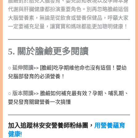
膽鹼對於胎兒大腦發育、嬰兒認知表現以及孕婦本身
代謝與肝臟健康都扮演重要角色。別再忽略膽鹼這個
大腦營養素，無論是從飲食或營養保健品，呼籲大家
一定要補充足量，讓寶寶和媽咪都能更加聰明健康！
5. 關於膽鹼更多閱讀
○ 延伸閱讀>>
[膽鹼]吃孕期維他命也沒有這個！嬰幼
兒腦部發育的必須營養！
○ 版本閱讀>>
膽鹼如何補充最有效？孕期、哺乳期、
嬰兒發育關鍵營養一次搞懂
加入追蹤林安安營養師粉絲團，
用營養蘊育
健康!