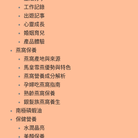
工作記錄
出遊記事
心靈成長
婚姻育兒
產品體驗
燕窩保養
燕窩產地與來源
馬皇雪燕優勢與特色
燕窩營養成分解析
孕婦吃燕窩指南
熟齡燕窩保養
銀髮族燕窩養生
南極磷蝦油
保健營養
水潤晶亮
美顏保養