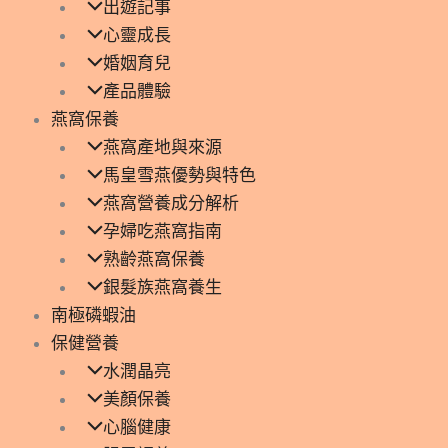
出遊記事
心靈成長
婚姻育兒
產品體驗
燕窩保養
燕窩產地與來源
馬皇雪燕優勢與特色
燕窩營養成分解析
孕婦吃燕窩指南
熟齡燕窩保養
銀髮族燕窩養生
南極磷蝦油
保健營養
水潤晶亮
美顏保養
心腦健康