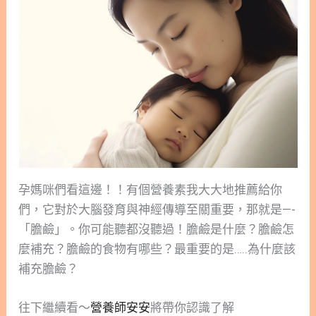
孕媽咪們看這邊！！有個營養素我大大地推薦給你
們，它對於大腦發育與神經傳導至關重要，那就是—-
「膽鹼」。你可能聽都沒聽過！膽鹼是什麼？膽鹼怎
麼補充？膽鹼的食物有哪些？最重要的是…..為什麼該
補充膽鹼？
往下繼續看～
營養師安安
將帶你認識了解