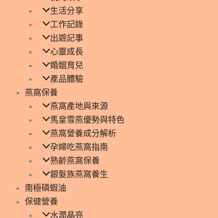
生活分享
工作記錄
出遊記事
心靈成長
婚姻育兒
產品體驗
燕窩保養
燕窩產地與來源
馬皇雪燕優勢與特色
燕窩營養成分解析
孕婦吃燕窩指南
熟齡燕窩保養
銀髮族燕窩養生
南極磷蝦油
保健營養
水潤晶亮