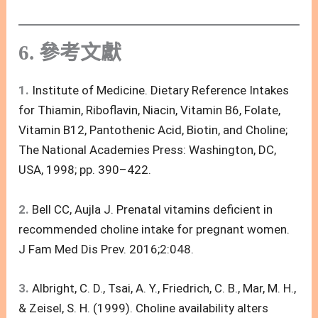
6. 參考文獻
1.
Institute of Medicine. Dietary Reference Intakes
for Thiamin, Riboflavin, Niacin, Vitamin B6, Folate,
Vitamin B12, Pantothenic Acid, Biotin, and Choline;
The National Academies Press: Washington, DC,
USA, 1998; pp. 390–422.
2.
Bell CC, Aujla J. Prenatal vitamins deficient in
recommended choline intake for pregnant women.
J Fam Med Dis Prev. 2016;2:048.
3.
Albright, C. D., Tsai, A. Y., Friedrich, C. B., Mar, M. H.,
& Zeisel, S. H. (1999). Choline availability alters