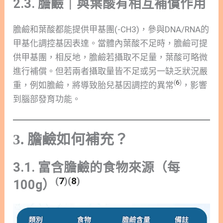
2.3. 膽鹼｜與葉酸有相互補償作用
膽鹼和葉酸都能提供甲基團(-CH3)，參與DNA/RNA的
甲基化調控基因表達。當體內葉酸不足時，膽鹼可提
供甲基團，相反地，膽鹼若攝取不足量，葉酸可略微
進行補償。但若兩者攝取量皆不足或另一缺乏狀況嚴
(
6
)
重，例如膽鹼，將導致胎兒基因調控的異常
，影響
到腦部發育功能。
3. 膽鹼如何補充？
3.1. 富含膽鹼的食物來源（每
(
7
)(
8
)
100g）