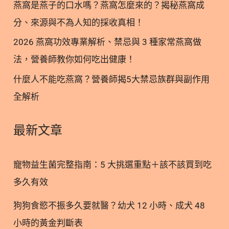
燕窩是燕子的口水嗎？燕窩怎麼來的？揭秘燕窩成
要包裝上印有符合 AAFCO 標準，就代表這是最完美
分、來源與不為人知的採收真相！
的寵物食品嗎？ Q3：NRC 和 AAFCO 的標準有什麼
不同？ Q4：歐洲的 FEDIAF 規範有什麼特別之處？
2026 燕窩功效專業解析、禁忌與 3 種家常燕窩做
Q5：寵物食品標籤上的「餵食試驗」和「配方分
法，營養師教你如何吃出健康！
析」有何差別？ ○ 加入追蹤 林安安營養師粉絲團，
什麼人不能吃燕窩？營養師揭5大禁忌族群與副作用
用營養蘊育健康！ 1. 認識 AAFCO 標準：寵物食安的
全解析
基礎把關 在探討寵物食品時，最常聽到的莫過於
「AAFCO標準」。AAFCO 的全名為美國飼料管理協
會（Association of American Feed Control
最新文章
Officials），是一個由美國各州及聯邦政府的飼料監
管機構人員組成的非營利組織。 值得留意的是，
寵物益生菌完整指南：5 大挑選重點＋該不該買到吃
AAFCO 本身並不是一個官方的政府監管或認證機
多久有效
構，也沒有直接的執法權力。它的主要職責是依據科
學研究，制定寵物食品的營養概況與標籤規範，提供
狗狗食慾不振多久要就醫？幼犬 12 小時、成犬 48
業界與各州政府一個統一的參考依據。 許多廠商會在
小時的黃金判斷表
其產品包裝上標示符合這個規範，作為產品品質的基