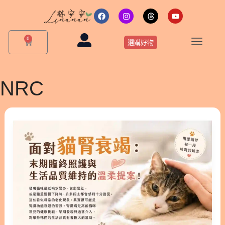
跳
F
I
T
Y
a
n
h
o
至
c
s
r
u
主
e
t
e
t
0
購
b
a
a
u
選購好物
要
物
o
g
d
b
o
r
s
e
籃
內
k
a
m
容
NRC
面
對
貓
腎
衰
竭：
末
期