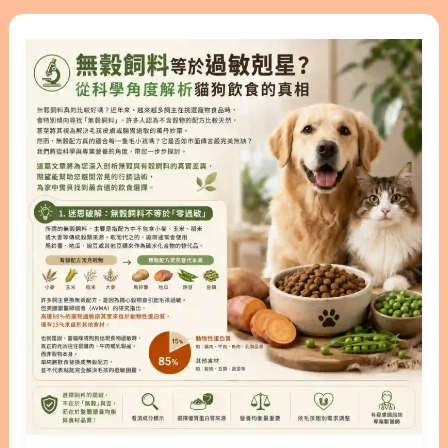
貓的飲食調整技巧，幫助您在貓咪確診後，依然能與
無
牠們共度快樂的時光。只要掌握正確的照護觀念，就
穀
能讓毛孩在面對疾病時少受點苦。 隱藏/顯示內容目
飼
錄 內容目錄 : 顯示/隱藏 1. 什麼是貓腎衰竭？帶你認
料
識疾病成因 2. 貓急性腎衰竭與慢性腎臟病的差異 3.
等
如何察覺異常？不可忽視的貓腎衰竭症狀 4. 看懂血
於
檢報告：貓腎臟指數代表什麼？ 4.1. 貓腎指數降不下
過
來該怎麼辦？ 5. 貓咪初期腎衰竭怎麼吃？3大飲食調
敏
整原則 5.1. 原則（1）│鼓勵多喝水，維持水分平衡
剋
5.2. 原則（2）│選擇適當的優質蛋白質與低磷飲食
星？
5.3 原則（3）│循序漸進轉食，維持貓咪良好食慾 6.
從
貓腎臟病壽命有多長？各階段的預後評估 7. 走向最
科
後的旅程：貓腎衰竭末期症狀與陪伴 7.1. 貓腎衰竭末
學
期壽命與生活品質評估 7.2. 貓腎衰竭臨終的安寧照護
角
指南 8. 為愛貓打造專屬的健康照護計畫 9. 關於貓腎
度
衰竭的5個常見問題 FAQ Q1：貓腎衰竭會好嗎？
解