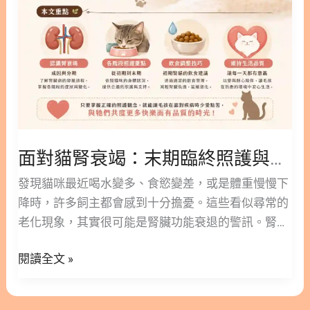
臨
終
照
護
與
生
活
品
面對貓腎衰竭：末期臨終照護與生活品質維持的溫柔提案！
質
維
發現貓咪最近喝水變多、食慾變差，或是體重慢慢下
持
降時，許多飼主都會感到十分擔憂。這些看似尋常的
的
老化現象，其實很可能是腎臟功能衰退的警訊。腎臟
溫
病是高齡貓咪常見的健康挑戰，早期發現與適當介
柔
閱讀全文 »
入，對維持牠們的生活品質有著極大的幫助。 這篇文
提
章林安安營養師將帶您深入了解貓腎衰竭的成因與分
案！
期，並探討各階段的照護重點。我們也會分享初期腎