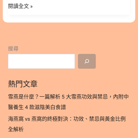
罐
閱讀全文 »
了解寵物食品界最具指標性的三大規範，解析它們背
粉絲團，用營養蘊育健康！ 1. 什麼是貓主食罐？與
挑
後的科學意義與實務應用。只要掌握這些核心觀念，
副食罐有何不同？ 在開始挑選之前，釐清「主食」與
選
您就能更輕鬆地為愛寵挑選出營養均衡且合適的優質
「副食」的差異是相當重要的一步。貓主食罐頭是專
餐點。 隱藏/顯示內容目錄 內容目錄 : 顯示/隱藏 1.
為滿足貓咪每日完整營養需求而設計的濕食，能夠作
認識 AAFCO 標準：寵物食安的基礎把關 2. 解析
為貓咪的主要飲食來源。相對而言，副食罐的定位比
搜尋
AAFCO 營養標準：了解最低需求與實際運用 3. 國際
較像是點心或營養補充，多半用來提升適口性，通常
視角：歐洲權威 FEDIAF 規範解析 4. 科學基礎：學術
不具備維持貓咪長期健康所需的完整營養。 2. 主食
界的 NRC 營養標準角色 5. 如何挑選符合 AAFCO 飼
罐貓的日常飲食核心 一般來說，優質的主食罐會含有
料 6. 了解 AAFCO 狗的生命階段與生理需求 7. 挑選
豐富的動物性蛋白質、適度的脂肪，以及貓咪必需的
熱門文章
AAFCO 狗糧的實用技巧與考量 8. 專屬肉食動物：
維生素與礦物質。如果長期將副食罐當作正餐餵食，
AAFCO 貓的特殊規範 9. 挑選 AAFCO 貓糧：牛磺酸
可能會導致貓
雪燕是什麼？一篇解析 5 大雪燕功效與禁忌，內附中
等關鍵指標 10. 濕食選擇：看懂 AAFCO 貓罐頭的營
醫養生 4 款滋陰美白食譜
養標示 11. 營養完整性：輕鬆分辨 AAFCO 主食罐與
海燕窩 vs 燕窩的終極對決：功效、禁忌與黃金比例
副食罐 12. 為毛孩挑選最適合的專屬飲食 13.
AAFCO、FEDIAF、NRC 三大營養標準 常見問題 FAQ
全解析
Q1：AAFCO 是一個官方的政府認證機構嗎？ Q2：只