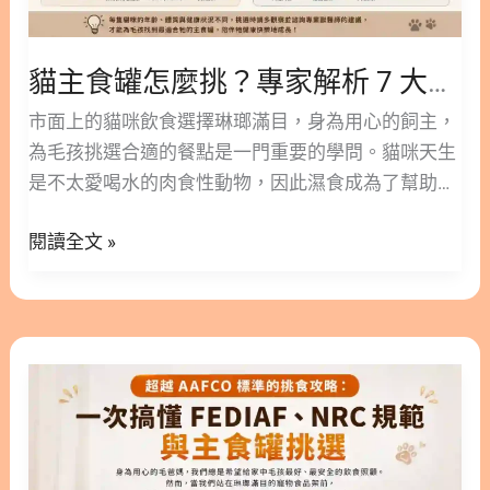
Q4：腎臟比較脆弱的熟齡貓可以吃嗎？ Q5：一般罐
估
頭跟機能罐的差別到底在哪裡？ 1. 什麼是機能罐？
指
為貓咪健康加分的秘密 市面上的貓咪罐頭種類繁多，
貓主食罐怎麼挑？專家解析 7 大評估指標與各年齡層餵食指南
標
其中「機能罐」可以被理解為美味罐頭的升級版。這
與
市面上的貓咪飲食選擇琳瑯滿目，身為用心的飼主，
類產品保留了傳統罐頭的高適口性與豐富水分，並額
各
為毛孩挑選合適的餐點是一門重要的學問。貓咪天生
外添加了針對特定健康需求的營養成分。例如，常見
年
是不太愛喝水的肉食性動物，因此濕食成為了幫助牠
的添加物包括Omega-3、葡萄糖胺、牛磺酸等，能幫
齡
們補充水分與營養的良好來源。 然而，面對貨架上各
助貓咪在日常飲食中獲得更多支持。 比起單純餵食保
層
閱讀全文 »
種口味與機能的產品，該如何判斷哪一款才適合自家
健食品，這類罐頭能讓貓咪在享受美食的過程中，自
餵
的貓小孩呢？這篇文章林安安營養師將帶您深入了解
然而然地攝取所需營養。對於比較抗拒吞咽膠囊或粉
食
貓主食罐的基礎知識，並提供 7 大客觀的評估指標。
末的毛孩來說，這是一個相對輕鬆且無壓力的保養方
指
我們也會針對不同年齡層與特殊健康需求的貓咪提供
式。只要依照貓咪的身體狀況來挑選，就能在日常生
超
南
挑選建議，幫助您輕鬆為愛貓規劃均衡的日常飲食。
活中為牠們的健康打底。 2. 貓機能罐怎麼挑？5大保
越
版本閱讀>>
健領域全解析 挑選貓機能罐時，建議先觀察家中貓咪
AAFCO
https://www.facebook.com/share/p/1dCZ2gaSJU/
最需要加強的健康領域。以下將針對五大常見的保健
標
隱藏/顯示內容目錄 內容目錄 : 顯示/隱藏 1. 什麼是貓
需求，為您整理挑選時的觀察重點。 2.1. 腎臟與泌尿
準
主食罐？與副食罐有何不同？ 2. 主食罐貓的日常飲