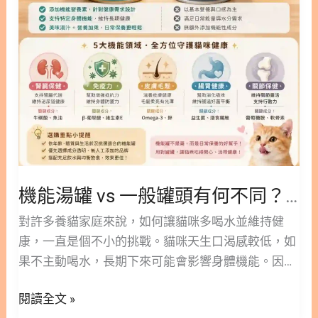
無穀飼料嗎？ 3.2. 無穀狗飼料與心臟病(DCM)的潛在
作，慢性腎臟病則是一個緩慢且不可逆的過程。隨著
罐
關聯 3.3. 有穀飼料 vs 無穀飼料：營養價值大比拼 4.
年紀增長，貓咪的腎
頭
為毛孩挑選最合適的健康飲食 5. 無穀飼料常見問題
有
FAQ Q1：無穀飼料一定比有穀飼料更健康嗎？ Q2：
何
狗狗一直抓癢，換成無穀飼料就會好嗎？ Q3：吃無
不
穀飼料真的會導致狗狗得心臟病嗎？ Q4：我想幫貓
同？
咪換成無穀飼料，應該怎麼做？ Q5：幼犬或幼貓也
新
適合吃無穀飼料嗎？ ○ 加入追蹤 林安安營養師粉絲
手
團，用營養蘊育健康！ 1. 迷思破解：無穀飼料不等
貓
於「零過敏」 所謂的無穀飼料，主要是指配方中不包
機能湯罐 vs 一般罐頭有何不同？新手貓奴必看的專業挑選原則
奴
含小麥、玉米、稻米或大麥等傳統穀類來源。取而代
必
對許多養貓家庭來說，如何讓貓咪多喝水並維持健
之的，廠商通常會使用馬鈴薯、地瓜、豌豆或其他豆
看
康，一直是個不小的挑戰。貓咪天生口渴感較低，如
類來作為碳水化合物的替代品。 許多飼主更換無穀配
的
果不主動喝水，長期下來可能會影響身體機能。因
方，是因為擔心穀物會引起毛孩過敏。但美國獸醫師
專
此，透過濕食來補充水分與營養，成為了許多飼主的
協會（AVMA）的研究指出，高達85%的寵物過敏原
業
閱讀全文 »
日常首選。 近年來，市面上推出了許多添加特定營養
其實來自於動物性蛋白質，僅有15%來自於其他食
挑