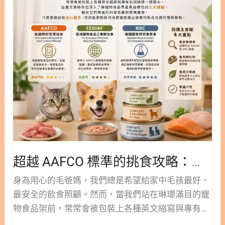
照護 腎臟與泌尿道問題是許多熟齡貓常見的困擾，充
的
食核心 3. 挑選優質貓主食罐的 7 大評估指標 3.1. 指
足的水分攝取是維持健康的關鍵之一。針對這類需
挑
標一：符合國際營養標準 3.2. 指標二：以動物性蛋白
求，通常建議選擇磷含量與鈉含量經過控制的配方，
食
質為主 3.3. 指標三：適當的脂肪與必需脂肪酸 3.4. 指
以減少身體的代謝負擔。此外，含有蔓
攻
標四：低碳水化合物含量 3.5. 指標五：充足的維生素
略：
與微量元素 3.6. 指標六：避開爭議性膠類與添加物
一
3.7. 指標七：成分標示透明清晰 4. 不同年齡層的貓咪
次
主食罐挑選指南 4.1. 幼貓主食罐怎麼挑？ 4.2. 老貓主
搞
食罐的需求差異 5. 特殊健康需求：腎貓的飲食考量
懂
5.1. 腎貓主食罐與低磷貓罐頭怎麼選？ 6. 質地與口
FEDIAF、
感：哪種型態最適合你的貓？/a> 6.1. 柔軟易舔食的
NRC
最佳選擇：貓肉泥主食罐 7. 為愛貓開啟健康飲食新
超越 AAFCO 標準的挑食攻略：一次搞懂 FEDIAF、NRC 規範與主食罐挑選
規
生活 8. 貓主食罐7大評估指標 常見問題 FAQ Q1：貓
範
身為用心的毛爸媽，我們總是希望給家中毛孩最好、
主食罐一天吃多少比較合適？ Q2：貓咪可以長期只
與
最安全的飲食照顧。然而，當我們站在琳瑯滿目的寵
吃貓主食罐嗎？ Q3：幼貓可以吃一般的成貓主食罐
主
物食品架前，常常會被包裝上各種英文縮寫與專有名
嗎？ Q4：什麼情況下需要餵食低磷貓罐頭？ Q5：貓
食
詞搞得一頭霧水。 這篇文章林安安營養師將帶您深入
咪不愛吃主食罐怎麼辦？ ○ 加入追蹤 林安安營養師