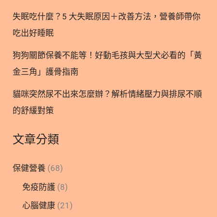
礎宣傳。不過，這並不代表該協會對市場上的產品去
失眠吃什麼？5 大失眠原因＋改善方法，營養師帶你
進行檢驗或背書。 2. 解析 AA
吃出好睡眠
狗狗關節保養不能等！好動毛孩與大型犬必看的「黃
金三角」護骨指南
貓咪突然尿不出來怎麼辦？解析情緒壓力與排尿不順
的舒緩對策
文章分類
保健營養
(68)
免疫防護
(8)
心腦健康
(21)