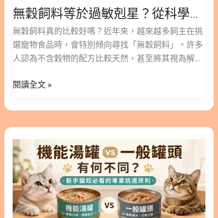
Q2：發現貓腎指數降不下來該怎麼辦？ Q3：初期腎
無穀飼料等於過敏剋星？從科學角度解析貓狗飲食的真相
析
貓一定要吃處方飼料嗎？ Q4：貓腎臟病壽命大約可
貓
無穀飼料真的比較好嗎？近年來，越來越多飼主在挑
以維持多長？ Q5：如何陪伴貓咪度過貓腎衰竭臨終
狗
選寵物食品時，會特別傾向尋找「無穀飼料」。許多
階段？ 10. 貓腎衰竭懶人包 ○ 加入追蹤 林安安營養師
飲
人認為不含穀物的配方比較天然，甚至將其視為解決
粉絲團，用營養蘊育健康！ 1. 什麼是貓腎衰竭？帶
食
毛孩皮膚或腸胃過敏的萬丹妙藥。 然而，無穀配方真
你認識疾病成因 腎臟負責過濾血液中的代謝廢物、維
的
閱讀全文 »
的適合每一隻毛小孩嗎？它是否如市面傳言般完美無
持體內水分與電解質平衡，是貓咪體內非常重要的器
真
缺？將從科學與專業營養的角度，帶您一步步探討。
官。當腎臟組織受到損傷或自然老化，導致過濾功能
相
這篇文章林安安營養師將為您深入剖析無穀與有穀飼
下降，廢物逐漸在體內堆積，就會形成腎衰竭。貓咪
料的真實差異。期望能幫助您避開常見的行銷話術，
天生較不愛喝水，這使得牠們的腎臟往往需要承受較
機
為家中寶貝找到最合適的飲食選擇。 隱藏/顯示內容
大的過濾壓力。 2. 貓急性腎衰竭與慢性腎臟病的差
能
目錄 內容目錄 : 顯示/隱藏 1. 迷思破解：無穀飼料不
異 在醫學上，腎臟功能衰退主要分為急性與慢性兩種
湯
等於「零過敏」 2. 專為貓主子設計：貓無穀飼料與
情況。貓急性腎衰竭通常發生得非常突然，可能因為
罐
貓咪無穀飼料怎麼挑？ 2.1. 無穀貓飼料適合哪些貓
誤食百合花等有毒物質、尿道阻塞或嚴重脫水所引
vs
咪？ 2.2. 挑選貓飼料無穀配方的注意事項 3. 汪星人
起。這類型的損傷進展極快，但若能及時送醫並給予
一
飲食解析：狗狗無穀飼料的真相 3.1. 狗狗真的需要狗
適當治療，腎臟功能是有機會恢復的。 相對於急性發
般