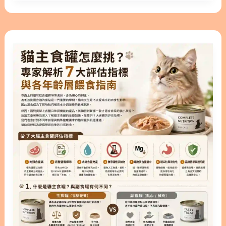
素的罐頭產品，讓毛孩在吃飯的同時也能兼顧健康。
材。 也就是說，當貓咪或狗狗出現食物過敏時，真正
選
本文林安安營養師將帶您深入了解這類產品的特色，
的元凶往往是雞肉、牛肉或乳製品，而非穀物本身。
原
並從腎臟、免疫、皮膚、腸胃到關節等5大領域，為
單純將飲食替換成無穀配方，並不代表就能完全解決
貓
則
您全面解析挑選重點。希望這篇文章能幫助您找到最
毛孩的過敏困擾。 2. 專為貓主子設計：貓無穀飼料
主
適合家中寶貝的專屬菜單。 ○ 加入追蹤 林安安營養
與貓咪無穀飼料怎麼挑？ 2.1. 無穀貓飼料適合哪些貓
食
師粉絲團，用營養蘊育健康！ 隱藏/顯示內容目錄 內
咪？ 貓咪天生是肉食性動物，在自然環境中幾乎不會
罐
容目錄 : 顯示/隱藏 1. 什麼是機能罐？為貓咪健康加
主動攝取穀物。因此，貓無穀飼料在設計理念上，的
怎
分的秘密 2. 貓機能罐怎麼挑？5大保健領域全解析
確較為貼近貓咪的原始飲食結構。 如果您的貓咪曾經
麼
2.1. 腎臟與泌尿照護 2.2. 免疫力與情緒支持 2.3. 皮膚
由獸醫確診對特定穀物過敏，那麼貓咪無穀飼料會是
挑？
與毛髮保養 2.4. 腸胃消化機能 2.5. 關節與行動力維護
一個相當不錯的選擇。此外，對於長期腸胃敏感的貓
專
3. 主食與副食的抉擇：貓機能主食罐的優勢 4. 打造
咪來說，排除傳統穀物有時能
家
完美飲食：機能食罐與機能湯罐的搭配指南 5. 給貓
解
咪更好的生活，立即挑選適合的機能湯罐！ 6. 機能
析
湯罐常見問題 FAQ Q1：機能湯罐可以每天給貓咪吃
7
嗎？ Q2：挑嘴貓不愛吃主食罐怎麼辦？ Q3：機能湯
大
罐和補水湯包對於不愛喝水的貓咪真的有幫助嗎？
評