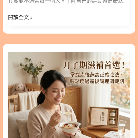
其實並不適合每一個人。了解自己的體質與健康狀
的水可以直接拿來煮嗎？ 1. 乾燕窩怎麼煮法？從泡
作
況，才能吃得安心又健康。接下來，林安安營養師將
發到挑毛的基礎三部曲 想要燉出一碗好燕窩，前置作
用
閱讀全文 »
深入探討什麼人不能吃燕窩，並為您解析相關的功效
業至關重要。乾燕窩怎麼煮法的第一個重點在於「耐
全
與注意事項。 隱藏/顯示內容目錄 內容目錄 : 顯示/隱
心」，好的食材需要溫柔地對待才能釋放其價值。
解
藏 1. 什麼人不能吃燕窩？不適合族群一次看 1.1. 蛋
1.1. 煮燕窩第一步：選擇正確的水質與泡發時間 泡發
析
白質過敏者 1.2. 感冒或發燒中的人 1.3. 未滿一歲的嬰
燕窩建議使用常溫的純淨水或過濾水，儘量避免使用
月
幼兒 1.4. 痰濕或濕熱體質者 1.5. 腎功能不佳者 2. 吃
自來水，因為其中的氯可能會影響燕窩的風味與營養
子
燕窩真的有用嗎？營養價值與科學解析 2.1. 豐富的關
成分。一般燕盞的泡發時間大約需要 2 到 6 小時，視
期
鍵營養成分 2.2. 養顏美容與營養補給 2.3. 醫學觀點的
品種厚度而定，直到燕絲呈現半透明狀且質地柔軟。
滋
反思 3. 長期吃燕窩的好處與正確吃法 3.1. 穩定補充
泡發的過程中可以觀察「發頭」，高品質的燕窩在充
補
更有感 3.2. 建議的食用頻率與用量 4. 燕窩什麼人不
分吸收水分後，重量通常會增加 4 到 8 倍。請記得，
首
能吃？進階食用禁忌與搭配 4.1. 避免與茶葉或咖啡同
泡發燕窩的水通常不建議留下來燉煮，因為裡面可能
選！
食 4.2. 避開酸性與辛辣油膩食物 5. 展開您的燕窩健
殘留少許雜質或亞
掌
康保養之旅 6. 人不能吃燕窩常見問題 FAQ 7. 燕窩禁
握
忌更多閱讀 1. 什麼人不能吃燕窩？不適合族群一次
產
看 雖然燕窩擁有豐富的營養價值，但若體質不適合，
後