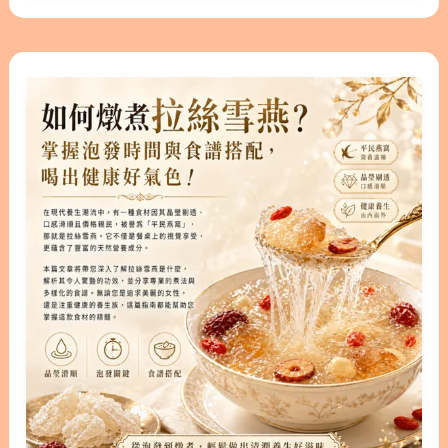
些唾液在空氣中凝固後，便形成了我們所知的燕窩初
吃
安安營養師將從科學與營養的角度出發，探討燕窩中
型，其中含有高比例的膠質物。 1.1. 燕窩的製造者：
兩
的珍貴成分對母嬰的幫助，並一一破解常見的網路迷
認識嬌貴的金絲燕 金絲燕與我們在台灣常見的家燕截
如
人
思。無論您是正在備孕，或是已經進入懷孕中後期的
然不同。金絲燕體型微小，體長僅約 13 公分，且因
何
補
準媽媽，都能透過這篇指南找到適合自己的調養方
足部構造特殊，無法像一般鳥類站在電線上或地面，
燉
式。讓我們一起了解如何透過燕窩，為孕期帶來溫和
一生大多在空中飛翔。 這種特殊的物種每年約有三次
煮
且有效的營養補給。 ○ 版本閱讀│懷孕吃燕窩寶寶會
產蛋高峰期。在雛鳥長成離巢後，金絲燕便會棄巢，
拉
變白？營養師揭密孕期燕窩功效與挑選法則 隱藏/顯
而人類採集這些不再使用的燕巢進行清潔加工，就是
絲
示內容目錄 內容目錄 : 顯示/隱藏 1. 孕婦可以吃燕窩
珍貴的食用燕窩。 1.2. 家燕與金絲燕的差異：為什麼
雪
嗎？解析懷孕吃燕窩的4大核心好處 1.1. 補充珍貴燕
路邊的燕巢不能吃？ 您可能曾在自家屋簷下看過燕子
燕？
窩酸，提供母嬰關鍵營養 1.2. 養顏美容與體力補給，
掌
打造好氣色 1.3. 破除迷思：懷孕吃燕窩寶寶皮膚會變
握
白嗎？ 2. 燕窩孕婦何時吃吸收最好？各孕期進補指
泡
南 2.1. 備孕與懷孕初期的營養打底 2.2. 懷孕中後期與
發
產後的調理重點 2.3. 日常保養訣竅：孕婦喝燕窩與懷
時
孕喝燕窩的最佳時機 3. 孕婦燕窩激素會影響健康
間
嗎？專業成分解析 4. 孕期食用燕窩的3大注意事項與