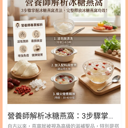
試。 1.4. 痰濕或濕熱體質者 如果您平時容易感到身
師
期
支持。 本篇林安安營養師將帶您深入了解燕窩的營養
體虛胖、臉部泛油光、精神倦怠或容易水腫，可能屬
解
價值，探討產後可以吃燕窩嗎等常見疑問。同時，也
於痰濕體質。燕窩具有滋陰潤燥的特性，這類體質的
析
會整理出燕窩孕婦禁忌與食用注意事項，幫助您在產
人食用後，可能會加重體內的濕氣與痰濁。建議先透
冰
後這段珍貴的修復期，安心且聰明地寵愛自己。 隱
過日常飲食改善體質，或是請中醫師調理後再考慮食
糖
藏/顯示內容目錄 內容目錄 : 顯示/隱藏 1. 產後燕窩的
用。 1.5. 腎功能不佳者 燕
燕
營養價值與保養優勢 1.1. 補充關鍵營養素：燕窩酸與
窩：
優質蛋白質 1.2. 表皮生長因子（EGF）與青春活力的
3
維持 2. 產後可以吃燕窩嗎？自然產與剖腹產的調理
步
時機 2.1. 自然產媽咪的食用時機建議 2.2. 剖腹產媽咪
驟
的進補節奏 2.3. 哺乳期吃燕窩對寶寶的潛在益處 3.
掌
燕窩孕婦禁忌與產後食用注意事項 3.1. 哪些體質應謹
握
慎食用燕窩？ 3.2. 燕窩與藥物、茶飲的食用間隔 3.3.
冰
感冒不適時的飲食調整 4. 產後燕窩的日常建議吃法
糖
與攝取量 4.1. 產後燕窩每日建議食用份量 4.2. 產後燕
營養師解析冰糖燕窩：3步驟掌握冰糖燕窩煮法，完整釋放冰糖燕窩功效！
燕
窩吸收較佳的黃金時段 5. 為產後的自己挑選一份溫
窩
自古以來，燕窩就被視為高級的滋補聖品，特別是搭
柔滋養的燕窩 6. 產後燕窩的常見問題 FAQ 7. 產後燕