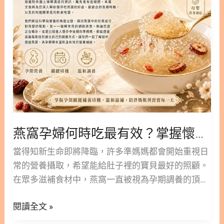
成分「燕窩酸」：調節體質與提升防護力 2.3. 銀髮族
最
與兒童的營養補充：強化骨骼與神經保護 3. 金絲燕
有
窩該如何挑選？專家教你 4 招辨別真假 3.1. 外觀與纖
效？
維組織：觀察自然紋理 3.2. 氣味與發泡倍率：嗅出純
掌
正蛋香 4. 開啟您的滋補之旅：選擇純淨高品質的金
握
絲燕窩 5. 金絲燕窩的常見問題 FAQ Q1：金絲燕窩需
懷
要天天吃嗎？ Q2：吃燕窩會傷害金絲燕嗎？ Q3：市
孕
面上的「燕窩酸」產品與純燕窩有什麼不同？ Q4：
吃
什麼族群特別適合補充金絲燕窩？ Q5：燕盞、燕
燕
碎、燕角的營養價值有差嗎？ 6. 金絲燕窩更多閱讀
燕窩孕婦何時吃最有效？掌握懷孕吃燕窩的關鍵期，一人吃兩人補
窩
1. 金絲燕窩是什麼？揭開頂級養生聖品的神祕面紗
的
當得知新生命即將降臨，許多準媽媽都會開始重視日
燕窩並非一般的鳥巢，而是特定種類的燕子——主要
關
常的營養攝取，希望能給肚子裡的寶貝最好的照顧。
是「金絲燕」所築成的。金絲燕主要分布在馬來西
鍵
在眾多滋補食材中，燕窩一直被視為孕期調養的頂級
亞、印尼、泰國等東南亞國家，需要在特定的濕度與
期，
聖品，但面對市面上琳瑯滿目的資訊，難免會有些疑
溫度環境下才能生長。 這些金絲燕在產卵前，會由喉
一
閱讀全文 »
問。本篇文章將為您深入解析懷孕吃燕窩的好處、最
部發達的黏液腺分泌出透明、結膠性強的唾液。當這
人
適合的食用時機，以及如何避開常見的飲食地雷。 林