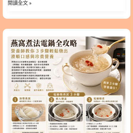
換
閱讀全文 »
中，它更被視為滋陰潤肺的極品。 本文林安安營養師
是什麼？揭開天然植物膠質的神秘面紗 拉絲雪燕並非
季
將帶您深入了解燕窩潤肺的原理，教您如何透過燕窩
真正的燕窩，而是一種來源於植物的天然膠狀分泌
不
養肺來調理體質，並詳細拆解燕窩功效肺部的科學依
物。它主要採自苹婆屬樹木（如花斑苹婆或膠苹婆）
適
據，讓您在忙碌的生活中，也能輕鬆掌握呼吸道保養
的木髓分泌物，經過風乾後製成。 1.1. 拉絲雪燕的由
燕
的
的關鍵。 ○ 版本閱讀│燕窩潤肺真的能改善膚質？中
來與成分 當樹幹被劃破時，會流出透明的膠質，這些
窩
祕
醫「肺主皮毛」理論與燕窩酸的深度連結 隱藏/顯示
物質富含植物多糖。其主要化學成分包括 D-半乳糖醛
煮
訣
內容目錄 內容目錄 : 顯示/隱藏 1. 為什麼換季需要燕
酸（又稱植物玻尿酸）、L-阿拉伯糖、D-半乳糖等。
法
窩潤肺？呼吸道的隱形護盾 1.1. 從中醫觀點看「秋
1.2. 為什麼稱為「拉絲」雪燕？ 高品質的雪燕在泡發
電
燥」與肺部的關係 1.2. 什麼樣的人群最需要透過燕窩
後，會
鍋
潤肺？ 2. 日常如何正確燕窩養肺？掌握長期食補的
全
黃金法則 2.1. 燕窩養肺要吃多久才有效？中醫「溫
攻
補」的智慧 2.2. 燕窩養肺的食譜推薦：冰糖、粉光參
略
與紅棗的完美搭配 3. 深度解析燕窩功效：肺部健康
│
的守護神 3.1. 燕窩功效與肺部的關聯：什麼是「大養
營
肺陰」？ 3.2. 現代科學實證：燕窩酸（唾液酸）對呼
養
吸道的保護作用 3.3. 除了養肺，燕窩對皮膚與免疫力
師