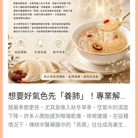
先
燕？ 2. 拉絲雪燕功效解析：從美容保濕到潤腸通便
力體系完善所需要的一種重要成分，能幫助促進大腦
「養
2.1. 肌膚水潤的天然助力 2.2. 促進代謝與體重管理
神經細胞的訊息傳遞。在懷孕期間補充燕窩，可以為
肺」！
2.3. 對大腦發育的潛在益處 3. 拉絲雪燕煮法教學：掌
寶寶在黃金發
專
握泡發與燉煮的黃金比例 3.1. 泡發步驟與去雜質技巧
業
3.2. 燉煮時間是關鍵：避免化水的秘訣 4. 精選 5 款拉
解
絲雪燕食譜：在家也能享受高級感甜品 4.1. 經典冰糖
析
紅棗雪燕 4.2. 牛奶燉雪燕 4.3. 三寶美顏羹（雪燕+桃
燕
膠+皂角米） 4.4. 杏仁雪燕糖水 4.5. 木瓜燉雪燕 5. 拉
窩
絲雪燕與燕窩的區別：我該如何選擇？ 6. 食用拉絲
潤
雪燕的禁忌與注意事項 6.1 感冒不宜 6.2. 避免同食茶
肺
與酸性食物 6.3. 不宜過量 6.4. 消化不良者慎服 7. 馬
想要好氣色先「養肺」！專業解析燕窩潤肺對抗空汙與換季不適的祕訣
對
皇雪燕 vs 拉絲雪燕：本質上的差異 7.1. 馬皇雪燕 vs
抗
隨著季節更迭，尤其是進入秋冬旱季，空氣中的濕度
拉絲雪燕│來源與本質 7.2 馬皇雪燕 vs 拉絲雪燕│營
空
下降，許多人開始感到喉嚨乾癢、咳嗽連連。在這種
養成分差異 7.3. 馬皇雪燕 vs 拉絲雪燕│口感與燉煮差
汙
情況下，傳統中醫藥膳中的「燕窩」往往成為養生的
異 7.4. 馬皇雪燕 vs 拉絲雪燕│市場定位 8. 拉絲雪燕
與
首選。燕窩不僅是古代皇室的珍饈，在現代養生觀點
的常見問題 FAQ 9. 雪燕與燕窩更多閱讀 1. 拉絲雪燕