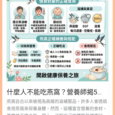
與泡發時間 1.2. 煮燕窩第二步：耐心挑毛是口感的關
人外，長期吸菸者、經常處於空汙環境的人以及工作
能
營
鍵 2. 燕窩煮多久？解析各類品種的電鍋燉煮時間表
壓力大的上班族，都適合考慮使用燕窩來養生。此
吃
養
2.1. 各類燕窩品種電鍋燉煮建議時間 2.2. 電鍋外鍋水
外，久病虛損或體質虛弱者，也能透過燕窩來補中益
燕
量與內鍋比例建議 3. 燕窩怎麼煮才好吃？掌握 3 個
氣，提升整體的防禦力。 2. 日常如何正確燕窩養
窩？
專家私房秘訣 3.1. 隔水文火慢燉 3.2. 燉煮時加蓋 3.3.
肺？掌握長期食補的黃金
營
最後才加糖 4. 經典冰糖燕窩煮法：最佳下糖時機與
養
比例 4.1. 冰糖燕窩煮法做法步驟 5. 馬來西亞燕盞高
師
品質燉煮：從泡發到鎖住營養！ 5.1. 專業泡發：啟動
揭
馬來西亞燕盞的綿密口感 5.2. 馬來西亞燕盞隔水燉
5
煮：鎖住蛋白質營養的核心關鍵 5.3. 馬來西亞燕盞專
大
家級提味技巧：冰糖與配料的入味時機 5.4. 馬來西亞
禁
燕盞保存方式與食用禁忌 6. 打造高品質滋補生活，
忌
從掌握正確燕窩煮法開始 7. 燕窩電鍋燉煮常見問題
什麼人不能吃燕窩？營養師揭5大禁忌族群與副作用全解析
族
FAQ Q1：燉煮好的燕窩可以保存多久？ Q2：燕窩什
群
燕窩自古以來被視為高級的滋補聖品，許多人會透過
麼時候吃效果最好？ Q3：感冒的時候可以吃燕窩
與
食用燕窩來保養身體。然而，這種富含營養的食材，
嗎？ Q4：為什麼我煮的燕窩會化成水？ Q5：泡燕窩
副