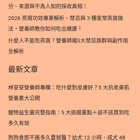
感。 將這兩種成分結合，完美補足了單一保養的侷
分、來源與不為人知的採收真相！
限：以燕窩進行「內在調理與修復」，再輔以膠原蛋
2026 燕窩功效專業解析、禁忌與 3 種家常燕窩做
白提供「外在彈潤與保濕」。對於追求全方位美顏、
法，營養師教你如何吃出健康！
希望長期穩定膚況的人來說，這正是由內而外雙重呵
護的理想日常保養方向。 2. 市售燕窩膠原飲的好處
什麼人不能吃燕窩？營養師揭5大禁忌族群與副作用
與潛在缺點分析 2.1. 燕窩膠原蛋白飲隨開即飲的便利
全解析
優勢 現代人生活忙碌，隨開即飲的燕窩膠原飲成為了
許多人補充營養的首選。這類飲品通常會添加糖、蜂
最新文章
蜜或是膠質類食材來提升口感，在攜帶與飲用上都十
分方便。對於平常較少時間保養的人來說，是一個快
林安安營養師專欄：吃什麼對皮膚好？5 大抗老美肌
速的保養輔助。 2.2. 挑選燕窩膠原蛋白飲時需注意的
營養素大公開
糖分與含量 雖然便利性很高，但市面上許多加工飲品
為追求利潤，最昂貴的燕窩含量可能只有 0.1% 至 1%
寵物益生菌完整指南：5 大挑選重點＋該不該買到吃
左右。這表示其營養價值可能低於傳統自行燉煮的天
多久有效
然燕窩數十倍。此外，這類產品的含糖量往往較高，
長期飲用也需要多加留意人工香料與防腐劑的攝取狀
狗狗食慾不振多久要就醫？幼犬 12 小時、成犬 48