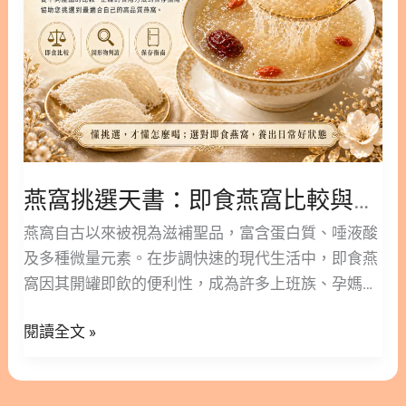
窩
比
較
與
固
形
物
燕窩挑選天書：即食燕窩比較與固形物含量判讀，避開添加物地雷
含
量
燕窩自古以來被視為滋補聖品，富含蛋白質、唾液酸
判
及多種微量元素。在步調快速的現代生活中，即食燕
讀，
窩因其開罐即飲的便利性，成為許多上班族、孕媽咪
避
與長輩的首選保養方式。 本文林安安營養師將帶您深
開
閱讀全文 »
入了解即食燕窩的各種細節，從不同產品的比較、正
添
確的食用方法到保存指南，協助您挑選到最適合自己
加
的高品質燕窩。 ○ 版本閱讀│懷孕與術後調養必讀：
物