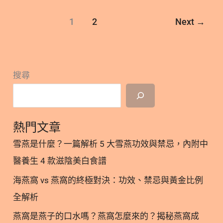
隨開即飲的便利優勢 2.2. 挑選燕窩膠原蛋白飲時需注
與表皮生長因子的力量 現代營養學分析指出，燕窩含
1
2
Next
→
意的糖分與含量 3. 聰明選購：如何挑選優質的燕窩
有高達 60% 的水溶性蛋白質，並富含多種人體必需
膠原蛋白飲？ 3.1. 看懂成分標示與純度 3.2. 依照個人
的胺基酸。其中最具代表性的活性成分是「燕窩
體質與膚況評估 4. 掌握最佳時機：燕窩膠原蛋白飲
酸」，又稱為唾液酸，對於人體的生理機能發展有很
怎麼吃最能發揮效用？ 5. 專屬您的美麗保養提案：
好的幫助。 此外，燕窩中還含有表皮生長因子
搜尋
立刻開啟透亮旅程 6. 燕窩膠原常見問題解答 FAQ 7.
（EGF），這是一種能刺激細胞再生的物質。適度攝
燕窩膠原飲更多閱讀 1. 深入了解：什麼是燕窩膠
取有助於促進新陳代謝，對於維持肌膚的光滑與彈性
原？ 「燕窩膠原」顧名思義，是將「燕窩」與「膠原
有正面的影響。 這些豐富的微量元素如鈣、
蛋白」兩大保養成分結合的雙效保養概念。 首先，燕
熱門文章
窩被視為天然界的修復聖品，其富含珍貴的唾液酸
雪燕是什麼？一篇解析 5 大雪燕功效與禁忌，內附中
（Sialic Acid）與醣蛋白，能促進細胞修復、改善肌
醫養生 4 款滋陰美白食譜
膚的鬆弛與暗沉。它不僅是養顏的基底，更是極佳的
調理食材，特別適合孕婦、術後修復者或氣虛體質的
海燕窩 vs 燕窩的終極對決：功效、禁忌與黃金比例
女性用來長期溫和養護。 另一方面，膠原蛋白
全解析
(Collagen) 則直接針對肌膚的支撐力，主要提供膠原
燕窩是燕子的口水嗎？燕窩怎麼來的？揭秘燕窩成
蛋白肽與胺基酸，幫助維持外在肌膚的彈性與水潤