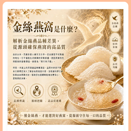
即食燕窩吃法、攝取量與保存細節深度解析 隱藏/顯
金
地
示內容目錄 內容目錄 : 顯示/隱藏 1. 即食燕窩是什
絲
雷
麼？現代人的養生首選 1.1. 即食燕窩的定義與種類
燕
1.2. 即食燕窩與乾燕窩的優缺點分析 2. 小插曲│為什
窩
麼營養師更推薦「乾燕窩」？真正的滋補，從一鍋燉
是
煮開始 2.1. 乾燕窩真材實料看得見，杜絕添加物疑慮
什
2.2. 乾燕窩完整保留水溶性蛋白，營養不打折 2.3. 乾
麼？
燕窩甜度份量自由掌控，吃得安心無負擔 2.4. 乾燕窩
解
性價比更高，長期食用更划算 2.5. 乾燕窩燉煮儀式感
析
本身就是養生 2.6. 乾燕窩結語：選擇透明、選擇主動
金
3. 即食燕窩比較：現燉、濃縮與燕窩飲差在哪？ 3.1.
絲
即食燕窩挑選指標：固形物含量與燕窩等級 3.2. 即食
燕
燕窩成分陷阱：如何辨識人工添加物 4. 即食燕窩/乾
品
燕窩吃法指南：掌握黃金時間與攝取量 4.1. 最佳食用
種
時機：空腹吸收最好 4.2. 每日建議攝取量 4.3. 創意搭
差
配與加熱禁忌 5. 即食燕窩/乾燕窩保存與新鮮度維持
異，