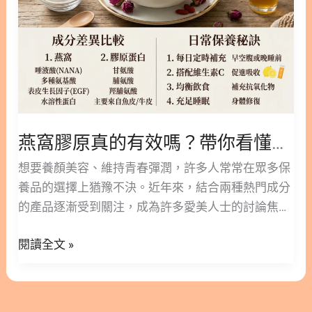
帶
糖完美調味 4. 食用冰糖燕窩的注意事項與搭配禁忌
你
5. 立即挑選優質燕窩，開啟您的滋補養生之旅 6. 冰
看
糖燕窩的常見問題 FAQ 1. 為什麼大家都推薦冰糖燕
懂
窩？ 燕窩的性質溫和，適合大多數人的體質，長期以
成
來在華人的養生文化中佔有重要地位。中醫典籍認
分
為，冰糖的性質最為純正滋補，能潤肺補中氣，與燕
差
窩搭配可以說是相得益彰。 相較於白糖容易生痰，或
燕窩膠原真的有效嗎？帶你看懂成分差異與日常保養秘訣
異
是紅糖偏向燥熱，冰糖的溫潤特性更能引出燕窩的營
與
想要養顏美容、維持青春彈潤，許多人常常在眾多保
養價值。這也是為什麼傳統食療中，多半推薦以冰糖
日
養品的選擇上猶豫不決。近年來，結合兩種熱門成分
來調味。 透過簡單的燉煮，冰糖燕窩不僅能散發出淡
常
的產品逐漸受到關注，成為許多愛美人士的討論焦
淡的清香，還能保留最原始的營養成分。它是一道結
保
點。本篇文章林安安營養師將帶您深入了解這類保養
合了美味與健康的食補佳餚，值得納入日常的飲食規
養
閱讀全文 »
成分的奧秘，並提供實用的挑選指南，幫助您找到適
劃中。 2. 冰糖燕窩功效總整理：由內而外的滋補聖
秘
合自己的美麗配方。 隱藏/顯示內容目錄 內容目錄 :
品 探討冰糖燕窩功效時，我們可以從現代營養學與傳
訣
顯示/隱藏 1. 深入了解：什麼是燕窩膠原？ 2. 市售燕
統中醫兩個面向來切入。這能幫助我們更全面地理解
窩膠原飲的好處與潛在缺點分析 2.1. 燕窩膠原蛋白飲
這項食材對身體的益處。 2.1. 現代科學解析：燕窩酸