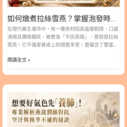
與
禁忌 4.1. 對蛋白質過敏的孕婦建議盡量避免食用 4.2.
食
要注意避免攝取過多的糖分 4.3. 吃燕窩的時間建議與
如何燉煮拉絲雪燕？掌握泡發時間與食譜搭配，喝出健康好氣色！
譜
茶類及藥物錯開 5. 為孕期挑選高品質燕窩，開啟美
搭
在現代養生潮流中，有一種食材因其晶瑩剔透、口感
好的母嬰調理之旅 6. 孕婦吃燕窩常見問題 FAQ Q1：
配，
滑順且價格親民，被譽為「平民燕窩」，那就是拉絲
孕婦可以吃燕窩嗎？ Q2：燕窩孕婦何時吃最適合？
喝
雪燕。它不僅是餐桌上的視覺享受，更蘊含了豐富的
Q3：懷孕喝燕窩要注意什麼？ Q4：孕婦吃燕窩有副
出
天然營養成分。 本篇文章林安安營養師將帶您深入了
作用嗎？ Q5：懷孕吃燕窩寶寶真的會變白嗎？ 1. 孕
健
閱讀全文 »
解拉絲雪燕是什麼，解析其令人驚豔的功效，並分享
婦可以吃燕窩嗎？解析懷孕吃燕窩的4大核心好處 對
康
專業的煮法與多樣化的食譜。無論您是追求美麗的女
於「孕婦可以吃燕窩嗎」這個常見問題，營養專家與
好
性，還是注重健康的養生族，這篇指南都能幫助您掌
中醫師通常都抱持十分正面的看法。燕窩性質溫和且
氣
握這款食材的精髓。 ○ 版本閱讀│為什麼你的雪燕燉
富含多種天然營養素，從備孕階段一直到產後，都非
想
色！
完就化水？掌握「拉絲雪燕煮法」關鍵 20 分鐘與泡
常適合用來補充媽媽和寶寶所需的關鍵營養。只要掌
要
發密技 ○ 加入追蹤 林安安營養師粉絲團，用營養蘊
握正確的食用方式，懷孕吃燕窩能為母嬰帶來許多實
好
育健康！ 隱藏/顯示內容目錄 內容目錄 : 顯示/隱藏 1.
質的好處。 1.1. 補充珍貴燕窩酸，提供母嬰關鍵營養
氣
拉絲雪燕是什麼？揭開天然植物膠質的神秘面紗 1.1.
燕窩中最具價值的營養成分，莫過於高含量的「燕窩
色
拉絲雪燕的由來與成分 1.2. 為什麼稱為「拉絲」雪
酸」（又稱唾液酸）。燕窩酸是胎兒大腦發育和免疫