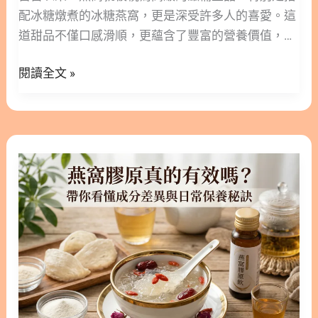
煮
配冰糖燉煮的冰糖燕窩，更是深受許多人的喜愛。這
窩更多閱讀 1. 產後燕窩的營養價值與保養優勢 產後
法，
道甜品不僅口感滑順，更蘊含了豐富的營養價值，是
的身體需要充足的養分來支持復原，而選擇對的食材
完
日常保養的好選擇。 無論是想要養顏美容的女性，或
能讓保養過程事半功倍。燕窩性質平和，含有豐富的
整
閱讀全文 »
是需要調理身體的長輩，冰糖燕窩都能提供溫和的滋
胺基酸、水溶性蛋白質與多種礦物質。這些營養成分
釋
補。本篇文章林安安營養師將帶您深入了解這項傳統
能夠以較溫和的方式，幫助產婦調節生理機能。 1.1.
放
珍品，從科學與中醫的角度為您解析其好處。 此外，
補充關鍵營養素：燕窩酸與優質蛋白質 燕窩中最受矚
冰
也會詳細分享正確的處理方式與烹飪技巧。透過簡單
目的成分便是「燕窩酸」，又稱唾液酸（Sialic
燕
糖
的教學，讓您在家也能輕鬆燉煮出一盅營養滿分的養
Acid），這是一種對人體相當有益的營養素。燕窩酸
窩
燕
生甜品，照顧自己與家人的健康。 隱藏/顯示內容目
也存在於母乳之中，適度攝取有助於日常的營養均
膠
窩
錄 內容目錄 : 顯示/隱藏 1. 為什麼大家都推薦冰糖燕
衡。此外，燕窩含有高比例的優良蛋白質，對於產後
原
功
窩？ 2. 2冰糖燕窩功效總整理：由內而外的滋補聖品
需要大量優質蛋白質來修補身體組織的媽媽來說，是
真
效！
2.1. 現代科學解析：燕窩酸與表皮生長因子的力量
很好的補充來源。 1.2. 表皮生長因子（EGF）與青春
的
2.2. 傳統中醫觀點：溫和滋陰潤燥的食療選擇 2.3. 不
活力的維持 除了蛋白質與燕窩酸，燕窩中還含有表皮
有
同年齡層與族群的專屬益處 3. 冰糖燕窩煮法大公
生長因子（EGF）這類小分子蛋白質。許
效
開：3步驟輕鬆完成 3.1. 步驟(一)：浸泡與挑除雜質
嗎？
3.2. 步驟(二)：隔水文火慢燉 3.3. 步驟(三)：加入冰