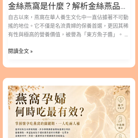
5.1. 保存期限差異 5.2. 冷藏細節要注意 6. 哪些族群
金絲燕窩是什麼？解析金絲燕品種差異，從源頭確保燕窩的高品質
從
最適合吃即食燕窩/乾燕窩？ 7. 結論：讓高品質燕窩
源
自古以來，燕窩在華人養生文化中一直佔據著不可動
成為您的日常儀式 8. 選擇專業與安心，立即開啟您
頭
搖的地位。它不僅是名流貴婦的保養首選，更因其稀
的燕窩養生之旅 9. 關於即食燕窩/乾燕窩的常見問題
確
有性與極高的營養價值，被譽為「東方魚子醬」。 然
FAQ Q1：即食燕窩/乾燕窩可以每天吃嗎？會不會有
保
而，市面上的燕窩產品琳瑯滿目，品質也參差不齊。
副作用？ Q2：為什麼市面上有的即食燕窩/乾燕窩很
燕
閱讀全文 »
本文林安安營養師將帶您深入了解金絲燕窩是什麼，
便宜？ Q3：孕婦什麼時候開始吃即食燕窩/乾燕窩最
窩
並根據科學文獻拆解金絲燕窩功效，幫助您在選購時
好？ Q4：即食燕窩/乾燕窩可以直接微波加熱嗎？
的
能做出更安心、更專業的決策。 ○ 版本閱讀│如何分
Q5：哪些人不適合吃燕窩？ 10. 燕窩更多閱讀 1. 即
高
辨天然燕窩？從金絲燕窩是什麼開始，掌握 4 招避開
食燕窩是什麼？現代人的養生首選 即食燕窩是指將燉
燕
品
化學加工陷阱 隱藏/顯示內容目錄 內容目錄 : 顯示/隱
煮好的燕窩封裝在玻璃罐中，免去了傳統乾燕窩需要
窩
質
藏 1. 金絲燕窩是什麼？揭開頂級養生聖品的神祕面
泡發、挑毛、燉煮等費時數小時的繁瑣過程。 1.1. 即
孕
紗 1.1. 燕窩的製造者：認識嬌貴的金絲燕 1.2. 家燕與
食燕窩的定義與種類 市面上的產品大致可分為兩種：
婦
金絲燕的差異：為什麼路邊的燕巢不能吃？ 2. 金絲
1.2. 即食燕窩與乾燕窩的優缺點分析 乾燕窩的優點是
何
燕窩功效有哪些？6 大科學證實的營養價值 2.1. 養顏
可以完全掌握原料與甜度，但過程耗時且有買到假貨
時
美容與新陳代謝：EGF 與水溶性蛋白的關鍵 2.2. 關鍵
的風險。即食燕窩
吃