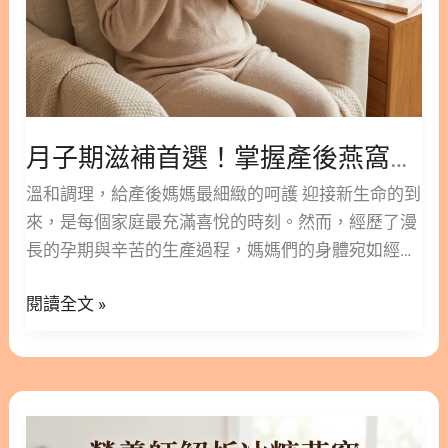
食用後可能會有反效果。那麼，到底什麼人不能吃燕
燕
窩呢？以下為您整理出幾個需要特別留意的族群。
窩
1.1. 蛋白質過敏者 燕窩的主要成分包含了大量的動物
正
性蛋白質。如果您平常對雞蛋、牛奶、豆類或海鮮等
確
高蛋白質食物過敏，建議盡量避免食用燕窩。這類族
吃
群吃燕窩可能會引發皮膚紅腫、發癢，甚至會導致呼
月子期滋補首選！掌握產後燕窩正確吃法，輕鬆度過產後調理關鍵期
法，
吸困難等過敏反應。 1.2. 感冒或發燒中的人 感冒、
輕
溫和調理，給產後媽媽最細緻的呵護 迎接新生命的到
發燒或是處於急性發炎期的人，身體正忙於對抗病
鬆
來，是每個家庭最充滿喜悅的時刻。然而，經歷了漫
邪。中醫觀點認為，燕窩屬於具有補性的食物，感冒
度
長的孕期與辛苦的生產過程，媽媽們的身體宛如經歷
期間食用可能會如同火上加油，讓病邪不易排出。建
過
了一場重新組裝，這時的溫和滋補顯得格外重要。在
議等到感冒痊癒後，再透過燕窩進行身體調理，恢復
產
閱讀全文 »
傳統的坐月子智慧中，良好的飲食調理是幫助身體恢
元氣。 1.3. 未滿一歲的嬰幼兒 許多家長會想給孩子
後
復元氣的關鍵。 許多新手媽媽在挑選月子補品時，都
最好的營養，但新生兒和未滿一歲的嬰幼兒不見得適
調
會將目光投向天然溫和的食材。產後燕窩向來被視為
合吃燕窩。嬰兒的消化系統尚未發育成熟，難以消化
理
平補的優質選擇，它不像部分藥膳可能過於刺激，也
燕窩中的大分子蛋白質。這樣不僅容易造成腸胃負
營
關
不似麻油料理容易讓人感到燥熱。透過適當的飲食規
擔，還可能引發過敏問題，建議等滿一歲後再少量嘗
養
鍵
劃，搭配富含營養的燕窩，能為產婦提供良好的營養