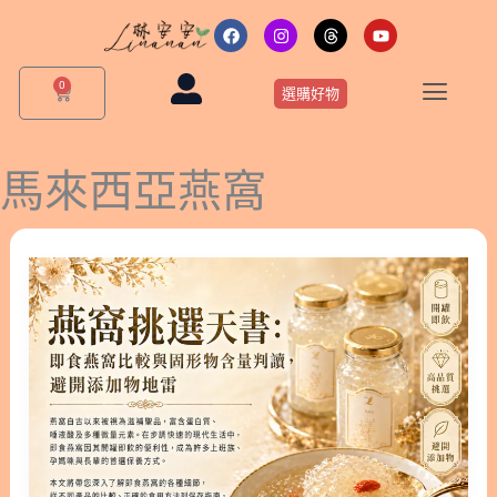
跳
F
I
T
Y
a
n
h
o
至
c
s
r
u
主
e
t
e
t
0
購
b
a
a
u
選購好物
要
物
o
g
d
b
o
r
s
e
籃
內
k
a
m
容
馬來西亞燕窩
燕
窩
挑
選
天
書：
即
食
燕