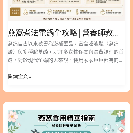
的協同效應 4. 如何挑選高品質燕窩？避免買到漂白
教
與假貨的技巧 5. 建立您的呼吸道屏障，從今天開始
你
體驗燕窩養生 6. 燕窩潤肺的常見問題 FAQ Q1：燕窩
3
真的可以治療咳嗽嗎？ Q2：什麼時候吃燕窩吸收最
燕窩煮法電鍋全攻略│營養師教你 3 步驟輕鬆燉出滑順口感與珍貴營養
步
好？ Q3：燕窩裡面有激素，吃了會不會影響健康？
驟
燕窩自古以來被譽為滋補聖品，富含唾液酸（燕窩
Q4：準備燕窩一定要燉很久嗎？ Q5：蛋白質過敏的
輕
酸）與多種胺基酸，是許多女性保養與長輩調理的首
人可以吃燕窩嗎？ 1. 為什麼換季需要燕窩潤肺？呼
鬆
選。對於現代忙碌的人來說，使用家家戶戶都有的電
吸道的隱形護盾 中醫認為「肺為嬌臟」，最容易受到
燉
鍋來燉煮燕窩，是最簡便且能維持營養不流失的好方
外在環境影響，特別是秋季的「燥邪」。當空氣過於
出
閱讀全文 »
法。本篇文章林安安營養師將詳細解析燕窩煮法電鍋
乾燥時，呼吸道黏膜的水分容易流失，導致乾咳、少
滑
的黃金步驟，從乾燕窩怎麼煮法到燕窩煮多久，讓您
痰或咽喉不適。 1.1. 從中醫觀點看「秋燥」與肺部的
順
在家也能燉出媲美餐廳等級的冰糖燕窩。 ○ 版本閱讀
關係 在季節交替之際，身體的調節機能可能暫時失去
口
│燕窩煮法電鍋教學│科學解析「低溫慢燉」：如何
平衡，這時便需要適當的食補來補充元氣。中醫觀點
什
感
完美鎖住唾液酸與膠原蛋白？ 隱藏/顯示內容目錄 內
主張「滋陰潤肺」，而燕窩因其性平味甘，能夠溫和
麼
與
容目錄 : 顯示/隱藏 1. 乾燕窩怎麼煮法？從泡發到挑
地滋潤肺部，舒緩因氣候變化引起的不適。 1.2. 什麼
人
珍
毛的基礎三部曲 1.1. 煮燕窩第一步：選擇正確的水質
樣的人群最需要透過燕窩潤肺？ 除了長年乾咳的老年
不
貴