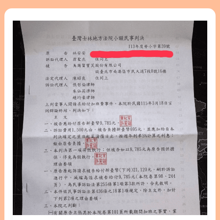
經過勞動局確認的霸凌指控，高層卻選擇冷處理
【勞
2023年10月16日，我與兩位前同事正式向美國賀寶
資
芙總部提出了職場霸凌申訴。經過漫長的調查程序，
糾
我們的指控不僅在內部獲得確認，更獲得了外部官方
紛】
機構的背書： 然而，儘管有明確的調查結果，台灣賀
美
寶芙卻未能採取任何具實質意義的糾正措施，反而試
商
圖淡化並掩蓋問題的嚴重性。 延伸閱讀>> [賀寶芙職
賀
場霸凌案1] 多位同事遭受職場霸凌 我有話要說 延伸
寶
閱讀>> [賀寶芙職場霸凌案2] 是誰助長了賀寶芙職場
芙
霸凌的風氣？ 延伸閱讀>> [賀寶芙職場霸凌案3] 感謝
敗
敢勇於報導和轉發的各大媒體！賀寶芙職場霸凌新聞
訴！
整理 延伸閱讀>> [賀寶芙職場霸凌案4] 職災確認 霸凌
拒
成立 2.表面工夫的「調職」與耗費鉅資的法律對峙
付
公司對被指控的霸凌者 Ally 採取的唯一措施，是將其
假
調任為「優惠顧客資深經理」（Preferred Customer
日
Manager）。但事實上，她的職級與薪資完全沒有改