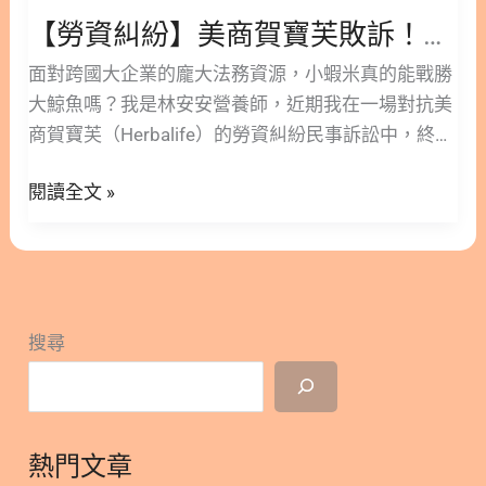
加
變，內部未發布任何調職公告，且仍在執行幾乎相同
【勞資糾紛】美商賀寶芙敗訴！拒付假日加班費、縱容職場霸凌，我的血淚控訴與真相
班
的工作。這樣的處置純粹是表面工夫，毫無實質究
費、
面對跨國大企業的龐大法務資源，小蝦米真的能戰勝
責。 過去兩年來，由台灣勞工局安排的多次調解皆告
縱
大鯨魚嗎？我是林安安營養師，近期我在一場對抗美
失敗。當時我們唯一的訴求僅是「道歉」以及「象徵
容
商賀寶芙（Herbalife）的勞資糾紛民事訴訟中，終於
性的一元賠償」，但台灣賀寶芙屢次拒絕進行有誠意
職
迎來了法院判決：「賀寶芙敗訴，必須支付積欠的假
的調解。相反地，公司選擇： 3.拒絕保護受害者，演
場
閱讀全文 »
日加班費。」 這場訴訟背後，牽扯出的不只是金錢爭
變為職業傷害與不當解雇 2024年3月19日，我透過
霸
議，更是長達兩年的職場霸凌與公司體制的包庇。 這
電話明確向人資 Alice 提出要求，希望能提供與霸凌
凌，
篇文章是我親身經歷的真實還原，這從來都不只是錢
者 Ally 物理隔離的工作環境，但公司斷然拒絕提供適
我
的問題，而是「尊嚴」與「真相」 臉書閱讀版>>
當的保護措施。 在此期間，長期的職場霸凌與心理折
的
https://www.facebook.com/share/p/17PqrqwyAA/
磨導致我身心受創： 令人遺憾的是，台灣賀寶芙非但
血
搜尋
隱藏/顯示內容目錄 內容目錄 : 顯示/隱藏 1. 爭議起
沒有保護受害者，反而於 2024年3月21日直接終止
淚
點：被縱容的「賀寶芙職場霸凌」 2. 拒付加班費？
了我的僱傭關係。我堅信，包含 Stella (前總經理)、
控
台灣賀寶芙荒謬卸責 3. 惡果自嚐：法院判決賀寶芙
Ceasar (現任總經理) 與 Alice (人資) 在內的高層管理
訴
敗訴 4. 結語：拒絕職場霸凌，選擇勇敢發聲 1. 爭議
人員，刻意包庇霸凌行為，徹底辜負了維持企業安全
與
熱門文章
起點：被縱容的「賀寶芙職場霸凌」 2022 年，我滿
且受尊重職場環境