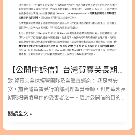
寶
芙
長
期
職
場
霸
凌
【公開申訴信】台灣賀寶芙長期職場霸凌與高層包庇真相
與
高
致 賀寶芙全球經營團隊及全體直銷商： 我是林安
層
安，前台灣賀寶芙行銷部副理暨營養師，也是這起長
包
期職場霸凌事件的受害者之一。這封公開信的目的，
庇
是為了正式表達我對台灣賀寶芙長期忽視職場霸凌問
真
閱讀全文 »
題，以及持續拒絕真誠處理受害者傷害的深切失望與
相
擔憂。 臉書版本閱讀>>
https://www.facebook.com/share/p/1LiSjFSydj/ 1.