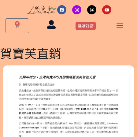
跳
F
I
T
Y
a
n
h
o
至
c
s
r
u
主
e
t
e
t
0
購
b
a
a
u
選購好物
要
物
o
g
d
b
o
r
s
e
籃
內
k
a
m
容
賀寶芙直銷
【公
開
申
訴
信】
台
灣
賀