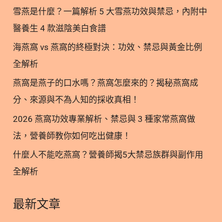
真
懷熱情入職美商賀寶芙，卻沒想到這是一場噩夢的開
雪燕是什麼？一篇解析 5 大雪燕功效與禁忌，內附中
相
始。我與多位女性同事長期遭受徐姓女主管的職場霸
醫養生 4 款滋陰美白食譜
凌。當我們試圖透過台灣賀寶芙內部管道申訴時，換
海燕窩 vs 燕窩的終極對決：功效、禁忌與黃金比例
來的卻只是無盡的推諉與安撫。 「最令人心寒的往往
不是霸凌者本人，而是公司體制包庇所造成的二次傷
全解析
害。」 為了討回公道，我在 2023 年 10 月直接跨海
燕窩是燕子的口水嗎？燕窩怎麼來的？揭秘燕窩成
寫信向美國賀寶芙總部控訴，並代表其他受害同事，
分、來源與不為人知的採收真相！
展開了十多次的勞資調解與漫長的訴訟之路。隨著法
律程序的推進，真相終於獲得官方雙重認證： 令人憤
2026 燕窩功效專業解析、禁忌與 3 種家常燕窩做
怒且遺憾的是，即使有著內部與外部的雙重認證，台
法，營養師教你如何吃出健康！
灣賀寶芙至今依然拒絕道歉。 那位霸凌我們的徐姓女
什麼人不能吃燕窩？營養師揭5大禁忌族群與副作用
主管僅被調離原崗位，無懲處、無降薪，依然高居
全解析
「資深經理」之位，坐擁專屬豪華辦公室。 而公司卻
寧可花費鉅資，委任「天下第一所」理律法律事務所
來跟我們這些受害員工打官司，這種處理態度與企業
最新文章
文化，令人徹底心寒。 延伸閱讀 📎賀寶芙多起霸凌