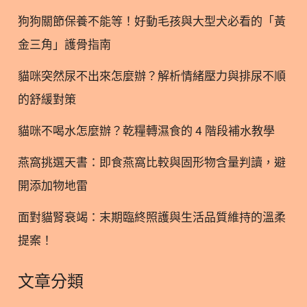
事件
狗狗關節保養不能等！好動毛孩與大型犬必看的「黃
https://www.facebook.com/share/p/1Avgp9Gr1H/
金三角」護骨指南
📎賀寶芙霸凌案始末說清楚三部曲
https://www.facebook.com/share/v/1DToihpyVt/
貓咪突然尿不出來怎麼辦？解析情緒壓力與排尿不順
https://www.facebook.com/share/v/1P6xeJGN1s
的舒緩對策
https://www.facebook.com/share/v/18q3KGTU9g
📎賀寶芙職場霸凌新聞
貓咪不喝水怎麼辦？乾糧轉濕食的 4 階段補水教學
https://www.facebook.com/share/p/1CVXj14
燕窩挑選天書：即食燕窩比較與固形物含量判讀，避
開添加物地雷
面對貓腎衰竭：末期臨終照護與生活品質維持的溫柔
提案！
文章分類