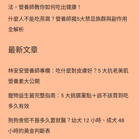
Q2：發現貓腎指數降不下來該怎麼辦？ Q3：初期腎
法，營養師教你如何吃出健康！
貓一定要吃處方飼料嗎？ Q4：貓腎臟病壽命大約可
什麼人不能吃燕窩？營養師揭5大禁忌族群與副作用
以維持多長？ Q5：如何陪伴貓咪度過貓腎衰竭臨終
全解析
階段？ 10. 貓腎衰竭懶人包 ○ 加入追蹤 林安安營養師
粉絲團，用營養蘊育健康！ 1. 什麼是貓腎衰竭？帶
你認識疾病成因 腎臟負責過濾血液中的代謝廢物、維
最新文章
持體內水分與電解質平衡，是貓咪體內非常重要的器
官。當腎臟組織受到損傷或自然老化，導致過濾功能
林安安營養師專欄：吃什麼對皮膚好？5 大抗老美肌
下降，廢物逐漸在體內堆積，就會形成腎衰竭。貓咪
營養素大公開
天生較不愛喝水，這使得牠們的腎臟往往需要承受較
大的過濾壓力。 2. 貓急性腎衰竭與慢性腎臟病的差
寵物益生菌完整指南：5 大挑選重點＋該不該買到吃
異 在醫學上，腎臟功能衰退主要分為急性與慢性兩種
多久有效
情況。貓急性腎衰竭通常發生得非常突然，可能因為
誤食百合花等有毒物質、尿道阻塞或嚴重脫水所引
狗狗食慾不振多久要就醫？幼犬 12 小時、成犬 48
起。這類型的損傷進展極快，但若能及時送醫並給予
小時的黃金判斷表
適當治療，腎臟功能是有機會恢復的。 相對於急性發