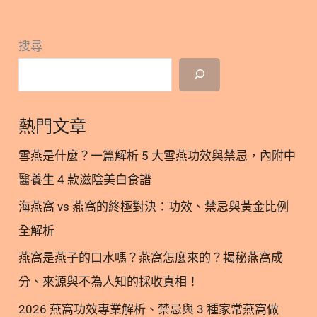
貓的飲食調整技巧，幫助您在貓咪確診後，依然能與
牠們共度快樂的時光。只要掌握正確的照護觀念，就
搜尋
能讓毛孩在面對疾病時少受點苦。 隱藏/顯示內容目
錄 內容目錄 : 顯示/隱藏 1. 什麼是貓腎衰竭？帶你認
識疾病成因 2. 貓急性腎衰竭與慢性腎臟病的差異 3.
如何察覺異常？不可忽視的貓腎衰竭症狀 4. 看懂血
熱門文章
檢報告：貓腎臟指數代表什麼？ 4.1. 貓腎指數降不下
來該怎麼辦？ 5. 貓咪初期腎衰竭怎麼吃？3大飲食調
雪燕是什麼？一篇解析 5 大雪燕功效與禁忌，內附中
整原則 5.1. 原則（1）│鼓勵多喝水，維持水分平衡
醫養生 4 款滋陰美白食譜
5.2. 原則（2）│選擇適當的優質蛋白質與低磷飲食
海燕窩 vs 燕窩的終極對決：功效、禁忌與黃金比例
5.3 原則（3）│循序漸進轉食，維持貓咪良好食慾 6.
貓腎臟病壽命有多長？各階段的預後評估 7. 走向最
全解析
後的旅程：貓腎衰竭末期症狀與陪伴 7.1. 貓腎衰竭末
燕窩是燕子的口水嗎？燕窩怎麼來的？揭秘燕窩成
期壽命與生活品質評估 7.2. 貓腎衰竭臨終的安寧照護
分、來源與不為人知的採收真相！
指南 8. 為愛貓打造專屬的健康照護計畫 9. 關於貓腎
衰竭的5個常見問題 FAQ Q1：貓腎衰竭會好嗎？
2026 燕窩功效專業解析、禁忌與 3 種家常燕窩做