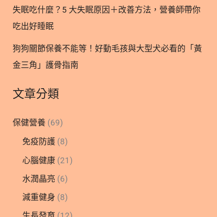
作，慢性腎臟病則是一個緩慢且不可逆的過程。隨著
失眠吃什麼？5 大失眠原因＋改善方法，營養師帶你
年紀增長，貓咪的腎
吃出好睡眠
狗狗關節保養不能等！好動毛孩與大型犬必看的「黃
金三角」護骨指南
文章分類
保健營養
(69)
免疫防護
(8)
心腦健康
(21)
水潤晶亮
(6)
減重健身
(8)
生長發育
(12)