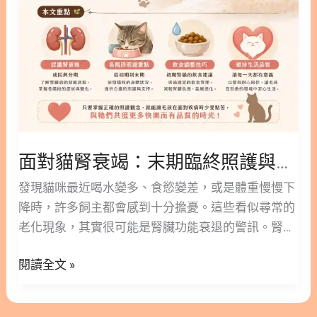
臨
終
照
護
與
生
活
品
面對貓腎衰竭：末期臨終照護與生活品質維持的溫柔提案！
質
維
發現貓咪最近喝水變多、食慾變差，或是體重慢慢下
持
降時，許多飼主都會感到十分擔憂。這些看似尋常的
的
老化現象，其實很可能是腎臟功能衰退的警訊。腎臟
溫
病是高齡貓咪常見的健康挑戰，早期發現與適當介
柔
閱讀全文 »
入，對維持牠們的生活品質有著極大的幫助。 這篇文
提
章林安安營養師將帶您深入了解貓腎衰竭的成因與分
案！
期，並探討各階段的照護重點。我們也會分享初期腎