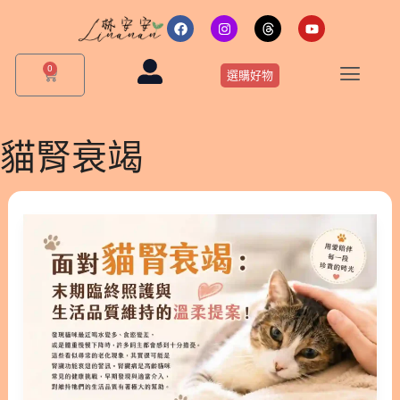
跳
F
I
T
Y
a
n
h
o
至
c
s
r
u
主
e
t
e
t
0
購
b
a
a
u
選購好物
要
物
o
g
d
b
o
r
s
e
籃
內
k
a
m
容
貓腎衰竭
面
對
貓
腎
衰
竭：
末
期