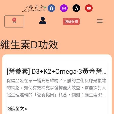
跳
F
I
T
Y
a
n
h
o
至
c
s
r
u
主
e
t
e
t
0
購
b
a
a
u
選購好物
要
物
o
g
d
b
o
r
s
e
籃
內
k
a
m
容
維生素D功效
[營
養
[營養素] D3+K2+Omega-3黃金營養！揭密「補骨兼護心」的協同功效
素]
D3+K2+Omega-
保健品還在單一補充思維嗎？人體的生化反應是複雜
3
的網絡，如何有效補充以發揮最大效益，需要探討人
黃
體生理邏輯的「營養協同」概念，例如：維生素d3、
金
維生素k2、Omega-3功效。 本文由林安安營養師撰
營
閱讀全文 »
寫，解析這三種常見營養素：Omega-3、維生素D3