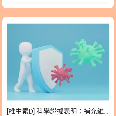
養！
與維生素K2，三者如何共同運作，發揮總和大於三的
揭
健康效益。 隱藏/顯示內容目錄 內容目錄 : 顯示/隱藏
密
1. 魚油Omega-3、維生素D3與維生素K2 1.1. 魚油
[維
「補
Omega-3（EPA/DHA） 1.2. 維生素D3 1.3. 維生素
生
骨
K2 2. 魚油Omega-3+維生素D3功效：「護心、抗發
素
兼
炎」黃金組合 2.1. 強化吸收與代謝｜Omega-3增加維
D]
護
生素D吸收 2.2. 調控發炎反應｜Omega-3＋維生素D
科
心」
降低免疫疾病發生率 2.3. 維持心血管健康｜Omega-3
學
的
＋維生素D改善血糖血脂 3. 延伸閱讀｜魚油Omega-
證
協
3+維生素D3 4. 維生素D3＋維生素K2功效：健康骨骼
據
同
的必備要素 5. 總結：魚油Omega-3＋維生素D3＋維
表
功
生素K2營養協同效果更好 6. 參考文獻｜魚油Omega-
明：
效
3＋維生素D3＋維生素K2 1. 魚油Omega-3、維生素
補
D3與維生素K2 Omega-3、維生素D與維生素K2皆屬
充
於「脂溶性營養素」，需要油脂的協助才能被腸道有
維
[維生素D] 科學證據表明：補充維生素D不能改善過敏提升免疫力？
效吸收，三者連同食物或飯後一起食用就特性來說，
生