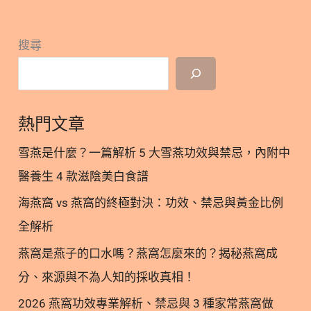
骼
需透過肝腎轉化 2. 台灣人維生素D缺乏比例高｜青少
樹突細胞(dendritic cells)等，維生素D能透過與免疫
健
年、女性及銀髮族需注意 3. 維生素D與免疫力有關｜
細胞上的維生素D受體結合，發揮調節免疫系統的作
康！
搜尋
骨質健康只是其一功效 3.1. 維生素D幫助調節自體免
用。 2.1. 維生素D｜氣喘 氣喘是一種慢性呼吸道發炎
疫疾病 3.2. 維生素D能降低季節性流感發生率 3.3. 維
疾病，特徵為咳嗽、喘氣、呼吸困難和胸悶不適。 ※
生素D可降低心血管疾病風險 4. 維生素D過量中毒｜
維生
副作用：高鈣血症 5. 維生素D推薦食物｜素食者容易
熱門文章
缺乏 參考文獻 1. 維生素D主要透過日曬合成｜需透過
肝腎轉化 維生素D有兩種形式，維生素
雪燕是什麼？一篇解析 5 大雪燕功效與禁忌，內附中
D2(ergocalciferol)與維生素D3(cholecalciferol)。人
醫養生 4 款滋陰美白食譜
體皮膚經過陽光照射，可將表皮層中的膽固醇衍生物
海燕窩 vs 燕窩的終極對決：功效、禁忌與黃金比例
轉化為維生素D3，也可以經由動物來源的食物，例如
魚類、蛋黃攝取而來。 若日照時間充足，日曬合成的
全解析
維生素D可提供人體所需量的10-80%。 維生素D2的
燕窩是燕子的口水嗎？燕窩怎麼來的？揭秘燕窩成
主要來源則為蕈菇類、酵母。這兩種形式的維生素D
分、來源與不為人知的採收真相！
都需要經過肝臟和腎臟進行轉化，才具備有生理活
性。 2. 台灣人維生素D缺乏比例高｜青少年、女性及
2026 燕窩功效專業解析、禁忌與 3 種家常燕窩做