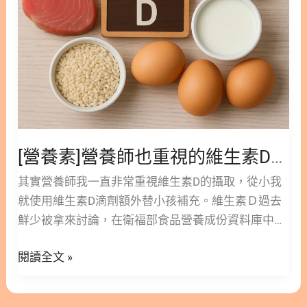
視
如蕈菇類、酵母等。 ◆ 來源(2). 維生素D3則來自陽
的
光照射皮膚產生或是動物性食物，例如魚類、牛肉、
維
乳製品、雞蛋等攝取而來。 1.2. 維生素D│特性及代
生
謝 以上這兩種維生素D都需要經過肝臟及腎臟的代謝
素
轉化，轉化成具有活性的維生素D後，才會開始對人
D，
體發揮作用。 多項研究指出D3 在人體內轉換為活性
原
維生素D的效率更高、穩定性佳、健康促進表現較好
來
(1)。2021年的系統性回顧文獻分析了24篇研究發
[營養素]營養師也重視的維生素D，原來功效好處不僅是骨骼健康！
功
現，補充維生素D3比維生素D2更能有效提高
效
其實營養師我一直非常重視維生素D的攝取，從小我
25(OH)D濃度（用來評估體內維生素D狀況的指
好
就使用維生素D滴劑額外替小孩補充。維生素Ｄ過去
標），且在調節鈣磷代謝方面較具效果(1)。 2. 維生
處
鮮少被拿來討論，在衛福部食品營養成份資料庫中也
素D與免疫的關係 人體各處至少有超過30種以上的組
不
並無維生素D含量的建檔資料，國人普遍缺乏食物中
織，發現具有維生素D受體(Vitamin D receptor, VDR)
僅
閱讀全文 »
維生素D的認知和探討，今天我們就來好好地聊一聊
(2)。 尤其在免疫細胞上都有維生素D受體，包含肥大
是
這個「陽光維生素」的重要性！ 隱藏/顯示內容目錄
細胞(mast cells)、單核細胞(monocytes)、巨噬細胞
骨
內容目錄 : 顯示/隱藏 1. 維生素D主要透過日曬合成｜
( macrophages)、T細胞(T cells)、B細胞(B cells)和