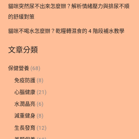
量的維生素D補充
貓咪突然尿不出來怎麼辦？解析情緒壓力與排尿不順
的舒緩對策
貓咪不喝水怎麼辦？乾糧轉濕食的 4 階段補水教學
文章分類
保健營養
(68)
免疫防護
(8)
心腦健康
(21)
水潤晶亮
(6)
減重健身
(8)
生長發育
(12)