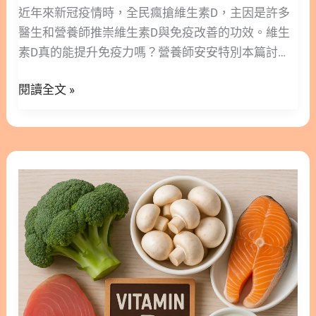
效率最高。 1.1. 魚油Omega-3（EPA/DHA） 主要來
近年來新冠疫情時，全民瘋搶維生素D，主因是許多
素
自深海魚、磷蝦、亞麻籽，以抗發炎與保護心血管疾
醫生和營養師推崇維生素D與免疫改善的功效。維生
D
病的功效為著名。 1.2. 維生素D3 又被稱為陽光維生
素D真的能提升免疫力嗎？營養師安安特別本篇討
不
素，能幫助鈣質吸收，更是與免疫及全身性的荷爾蒙
論，運用大量科學文獻整理，告訴你目前維生素D對
能
調節有關。 1.3. 維生素 K2 鈣質的「導航員」，在發
閱讀全文 »
免疫系統的影響及作用結果，提供給民眾作為維生素
改
酵食品中較豐富，負責將鈣引導至骨骼，沈積在骨頭
D補充的指南～ 隱藏/顯示內容目錄 內容目錄 : 顯示/
善
裡。 當這三者同時存在時，不僅吸收率提升，更能啟
隱藏 1. 維生素D是什麼？ 1.1. 維生素D│來源 1.2. 維
過
動特定的生理開關，效果加乘。 2. 魚油Omega-3+維
生素D│特性及代謝 2. 維生素D與免疫的關係 2.1. 維
敏
[營
生素D3功效：「護心、抗發炎」黃金組合 Omega-3
生素D｜氣喘 2.2. 維生素D｜過敏性鼻炎 2.3. 維生素D
提
養
脂肪酸與維生素D在免疫和心血管健康上具有高度互
｜花粉症 2.4. 維生素D｜異位性皮膚炎 2.5. 維生素D
升
素]
補作用。 2.1 強化吸收與代謝｜Omega-3增加維生素
｜食物過敏 3. 維生素D｜總結 4. 更多閱讀 5. 參考文
免
營
D吸收 研究發現，Omega-3 能直接增加維生素 D 的
獻 1. 維生素D是什麼？ 維生素D是一脂溶性維生素，
疫
養
溶解度與吸收率(1)。 2.2. 調控發炎反應｜Omega-3
有兩種不同結構型態，維生素D2 (ergocalciferol)與
力？
師
＋維生素D降低免疫疾病發生率 Omega-3能抑制發炎
維生素D3 (cholecalciferol)，這兩種維生素D在來
也
物質的生成，而維生素D則是能調節免疫細胞的活
源、生物利用率及吸收上有所不同。 1.1. 維生素D│
重
性。根據一個美國大型的5年臨
來源 ◆ 來源(1). 維生素D2主要來自植物性食物，例