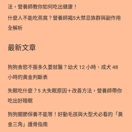
銀髮族需注意 根據2017-2020年衛福部國民健康署調
法，營養師教你如何吃出健康！
查(1)，維生素D的缺乏比例竟高達75%！需要特別注
什麼人不能吃燕窩？營養師揭5大禁忌族群與副作用
意維生素D易缺乏的三大族群：青少年及女性族群，
全解析
食物的攝取總量少，加上避曬陽光，使用防曬乳霜
等，維生素D合成量少，還有銀髮族也因腸胃道功能
及皮膚轉換維生素D的效率減弱，若加上行動不便，
最新文章
日照機會大幅減少，也是容易缺乏的高危險群。 所以
為什麼健康的生活指引中，都會建議要有適當的戶外
狗狗食慾不振多久要就醫？幼犬 12 小時、成犬 48
運動，即使是坐輪椅行動不便的長輩，都很建議可以
小時的黃金判斷表
推出去曬曬太陽喔！ 3. 維生素D與免疫力有關｜骨質
健康只是其一功效 轉化後具有生理活性的維生素D會
失眠吃什麼？5 大失眠原因＋改善方法，營養師帶你
和細胞中的維生素D受體(Vitamin D receptor, VDR)結
吃出好睡眠
合，促進小腸對鈣質和磷的吸收、調節血液中鈣磷恆
定。而人體內發現至少有超過30種以上的組織都有維
狗狗關節保養不能等！好動毛孩與大型犬必看的「黃
生素D受體(2)，其作用不僅在骨骼健康，還可能與以
金三角」護骨指南
下相關(3)： 3.1 維生素D幫助調節自體免疫疾病 高劑