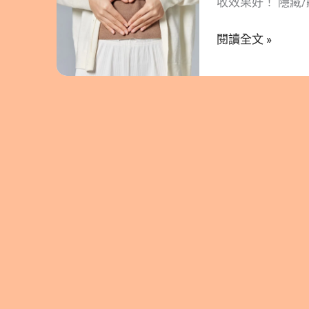
收效果好！ 隱藏/顯
品：
磷脂型 Omega
南
閱讀全文 »
性健康 3.1. 
極
兒神經發育 3.3.
磷
結│磷蝦油對全齡女
蝦
利用率！ 磷蝦油
油，
質的一種油脂。因
超
本油脂不溶於水
速
脂型態為人體細胞
吸
Omega-3：
收！
更能協同幫助其他
從
與吸收率較低的營養
調
營養素的吸收效
理
Aker Biom
生
率、CoQ10 2
理
女性健康 3.1.
期