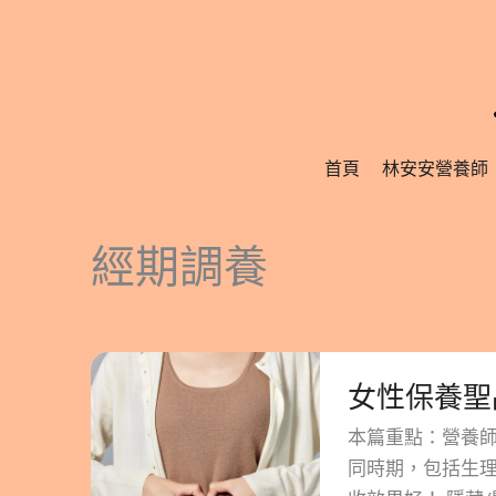
跳
至
主
要
內
首頁
林安安營養師
容
經期調養
女
性
保
本篇重點：營養
養
同時期，包括生
聖