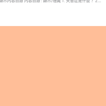
示內容目錄 內容目錄 : 顯示/隱藏 1. 失智症是什麼？ 2.
-3：幫助其他營養素吸收 3. 女性聖品：磷蝦油支持全階段女
女性生理期：舒緩經痛、出血不順 3.2. 媽咪孕哺期：胎兒及嬰幼
 長者銀髮期：預防失智、維持靈活行動力 4. 更多閱讀 5. 總
性的健康幫助 6. 參考文獻 1. 磷蝦油：最高Omega-3生物
是萃取自南極磷蝦，富含有Omega-3、蝦紅素、膽鹼、磷脂
磷蝦油含有的Omega-3是以特殊的磷脂形式存在，使得原
的特性變為水溶性，在人體內的消化及運送效率極高。且磷
膜的結構，使得身體更容易消化和利用磷蝦油！ 2. 磷脂型
幫助其他營養素吸收 磷蝦油的珍貴之處不僅在於本身吸收率高，
營養素的吸收。磷脂型Omega-3能藉由特殊的結構特性，
素結合成微膠體(micelle)，幫助一同進入細胞中，提高
率。根據，全世界最大的磷蝦油供應商挪威阿克海洋生物
arine的研究，磷蝦油能提高維生素D2倍吸收率、葉黃素8倍吸收
5倍吸收率。效果相當卓越！ 3. 女性聖品：磷蝦油支持全階段
 女性生理期：舒緩經痛、出血不順 Omega-3中的EPA具有抗凝