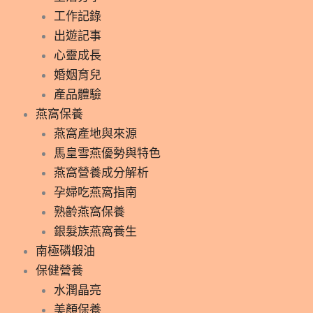
工作記錄
出遊記事
心靈成長
婚姻育兒
產品體驗
燕窩保養
燕窩產地與來源
馬皇雪燕優勢與特色
燕窩營養成分解析
孕婦吃燕窩指南
熟齡燕窩保養
銀髮族燕窩養生
南極磷蝦油
保健營養
水潤晶亮
美顏保養