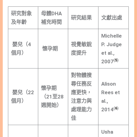
研究對象
母體DHA
研究結果
文獻出處
及年齡
補充時間
Michelle
嬰兒（4
視覺敏銳
P. Judge
懷孕期
個月）
度提升
et al.,
(
5
)
2007
對物體搜
尋任務反
Alison
懷孕期
嬰兒（22
應更快，
Rees et
（21至28
個月）
注意力與
al.,
週開始）
(
6
)
處理能力
2014
佳
Usha