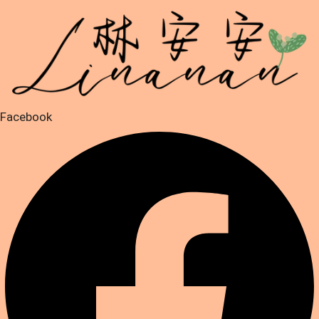
跳
至
主
要
內
容
Facebook