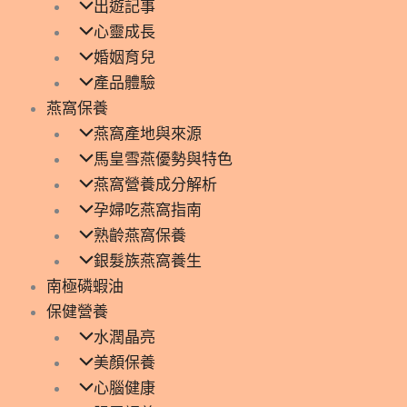
出遊記事
心靈成長
婚姻育兒
產品體驗
燕窩保養
燕窩產地與來源
馬皇雪燕優勢與特色
燕窩營養成分解析
孕婦吃燕窩指南
熟齡燕窩保養
銀髮族燕窩養生
南極磷蝦油
保健營養
水潤晶亮
美顏保養
心腦健康