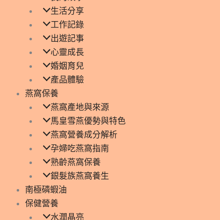
生活分享
工作記錄
出遊記事
心靈成長
婚姻育兒
產品體驗
燕窩保養
燕窩產地與來源
馬皇雪燕優勢與特色
燕窩營養成分解析
孕婦吃燕窩指南
熟齡燕窩保養
銀髮族燕窩養生
南極磷蝦油
保健營養
水潤晶亮