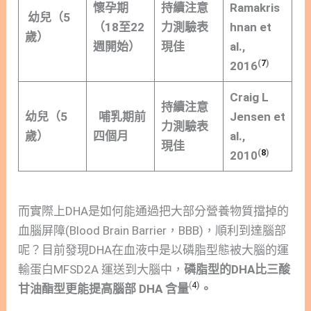
懷孕期
持續注意
Ramakris
幼兒（5
（18至22
力測驗表
hnan et
歲）
週開始）
現佳
al.,
(
7
)
2016
Craig L
持續注意
幼兒（5
哺乳期前
Jensen et
力測驗表
歲）
四個月
al.,
現佳
(
8
)
2010
而實際上DHA是如何能通過把大部分營養物質擋掉的
血腦屏障(Blood Brain Barrier，BBB)，順利到達腦部
呢？目前發現DHA在血液中是以磷脂型態被大腦的運
輸蛋白MFSD2A 運送到大腦中，
磷脂型的DHA比三酸
(
4
)
甘油酯型更能提高腦部 DHA 含量
。