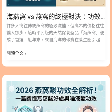
忌
論，是因為它不僅成分天然，且不需給腸胃帶來過多
與
負擔。不管是長輩、孕婦、上班族，還是成長中的孩
海燕窩 vs 燕窩的終極對決：功效、禁忌與黃金比例全解析
黃
童，都能從中獲益。吃燕窩的好處涵蓋了從養顏美容
金
許多人嚮往傳統燕窩的極致滋補，但高昂的價格往往
到滋補強身的多個層面，是許多人維持健康狀態的首
比
讓人卻步，這時平民版的天然保養聖品「海燕窩」便
選。 近年來，市面上也推出了許多高品質乾燕窩以及
例
成了首選。近年來，來自海洋的珍寶在養生圈引起了
可即食的燕窩產品，讓保養不再是少數人的專利。透
全
熱烈討論，不僅價格親民，更蘊含了豐富的營養價
過每天簡單的補充，就能輕鬆找回身體的好狀態。這
解
閱讀全文 »
值。這篇文章特別介紹這種神奇食材以及是否能夠替
也是為什麼燕窩在醫美保養圈與媽媽社群中，始終保
析
代燕窩？幫助您掌握兩者的差異，幫助你更好的選擇
持極高討論度的原因。 2. 不可不知的燕窩好處與營
所需。 隱藏/顯示內容目錄 內容目錄 : 顯示/隱藏 1.
養價值 要了解燕窩的好處，首先必須認識它獨特的營
什麼是海燕窩？與傳統燕窩有何不同？ 2. 揭開天然
養成分。燕窩主要由特殊品種的金絲燕利用舌下腺體
2026
保養秘方：海燕窩功效有哪些？ 3. 忙碌現代人的最
分泌的黏稠物質築成，並非一般所誤解的「燕子口
燕
愛：海燕窩磚介紹 4. 食用前必讀：海燕窩功效禁忌
水」。這種天然物質蘊含了極高的營養價值。 2.1. 豐
窩
不可不知 5. 口感大 PK：海燕窩與石花凍差別在哪
富的燕窩酸與蛋白質 燕窩中含有約 62-63% 的水溶性
酸
裡？ 6. 零失敗教學：海燕窩煮多久與黃金比例怎麼
蛋白質，以及人體必需的多種胺基酸。其中最珍貴的
功
抓？ 6.1. 海燕窩煮多久才能完美釋放膠質？ 6.2. 海燕
成分是「唾液酸」（Sialic Acid，又稱燕窩酸），約