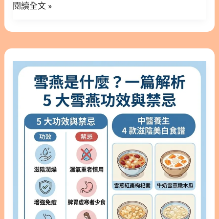
酸
閱讀全文 »
養解析，幫助你找到最適合自己的健康與養顏方案。
秘方：海燕窩功效有哪些？ 3. 忙碌現代人的最愛：
功
隱藏/顯示內容目錄 內容目錄 : 顯示/隱藏 1. 什麼是燕
海燕窩磚介紹 現代人生活步調緊湊，如果沒有多餘時
效
窩酸？揭開頂級保養的關鍵成分 1.1. 燕窩酸的科學定
間慢慢處理與熬煮乾貨，市面上熱銷的「海燕窩磚」
義 2. 燕窩酸與金絲燕窩的關聯 3. 燕窩酸功效大解
便是極為便利的選擇。這是一種將天然珊瑚草結合黑
雪
密：為什麼需要補充？ 3.1. 燕窩酸功效（1）│養顏
糖、桂圓、紅棗等養生食材，經過長時間熬煮濃縮後
燕
美容，維持水潤彈性肌膚 3.2. 燕窩酸功效（2）│促
製成的即沖食品。 這種濃縮磚體積約為 300 克，在
是
進大腦發育與神經傳導 3.3. 燕窩酸功效（3）│調節
常溫真空狀態下可保存大約一年。只需加入熱水使其
什
免疫系統，提升防禦力 4. 燕窩酸好處有哪些？5大適
完全溶解，放涼並冷藏後就能變成滑順 Q 彈的天然果
麼？
合族群 4.1. 孕婦與哺乳媽咪 4.2. 愛美與熟齡族群 4.3.
凍。目前市面上有黑糖桂圓紅棗、冬瓜、冰糖、蔓越
一
學齡兒童 4.4. 高壓上班族 5. 唾液酸功效與日常補充
莓及鳳梨等豐富口味，輕鬆省時就能攝取滿滿的天然
篇
來源 5.1. 哪些食物含有唾液酸？ 6. 如何挑選高純度
植物膠原。 4. 食用前必讀：海燕窩功效禁忌不可不
解
燕窩酸產品？ 7. 燕窩酸產品挑選指南 7.1. 燕窩酸建
知 雖然它營養價
析
議搭配成分 7.2. 燕窩酸食用注意事項 8. 燕窩酸結
5
論：打造健康與美麗的核心營養 9. 燕窩酸更多閱讀
大
10. 燕窩酸功效常見問題│FAQ 1. 什麼是燕窩酸？揭
雪
開頂級保養的關鍵成分 1.1. 燕窩酸的科學定義 燕窩