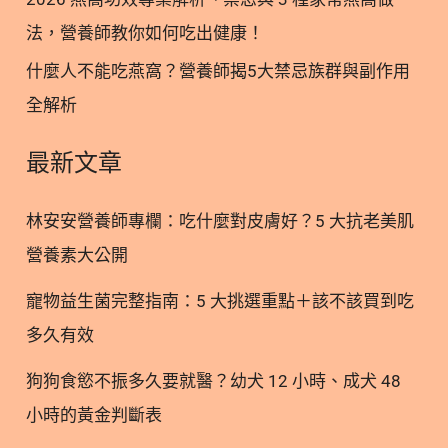
可以加上這些營養更加乘 2.1 🌹 紅棗桂圓燕窩 最適
法，營養師教你如何吃出健康！
合女孩們，養顏美容、滋潤養肝，給你好氣色 2.2 🌬️
銀耳燕窩湯 滋陰清肺，對於換季容易「顧氣管」或咳
什麼人不能吃燕窩？營養師揭5大禁忌族群與副作用
不停的人非常有幫助 2.3 💤 紫米燕窩粥 補血安神，
全解析
適合當作暖心的宵夜或下午茶 2.4 🥛 花生牛奶燕窩
濃郁營養，是強健補身的優質甜點選擇 3. ❓ 誰最需要
最新文章
吃燕窩？ 燕窩性平溫潤，其實全家人都能吃，特別推
薦給： 3.1 孕產婦 一人吃兩人補，幫助寶寶發育，媽
林安安營養師專欄：吃什麼對皮膚好？5 大抗老美肌
咪產後恢復 3.2 銀髮族/孩童 增強體力、調節生理機
營養素大公開
能 3.3 過敏氣管弱者 長期滋養，守護呼吸道健康 3.4
高壓上班族 工作壓力大、睡眠品質差，燕窩能幫助入
寵物益生菌完整指南：5 大挑選重點＋該不該買到吃
眠、安神舒緩 4. 燕窩更多閱讀 臉書版本閱讀>> 【燕
多久有效
窩怎麼燉？教你 3 步驟鎖定頂級滋養！】 延伸閱讀
>> 精緻養生術 食補燕窩營養 林安安營養師親自嚴選
狗狗食慾不振多久要就醫？幼犬 12 小時、成犬 48
馬來西亞極品真燕窩，嚴格把關，就是為了讓大家喝
小時的黃金判斷表
到最純淨、無漂白的天然燕窩 每