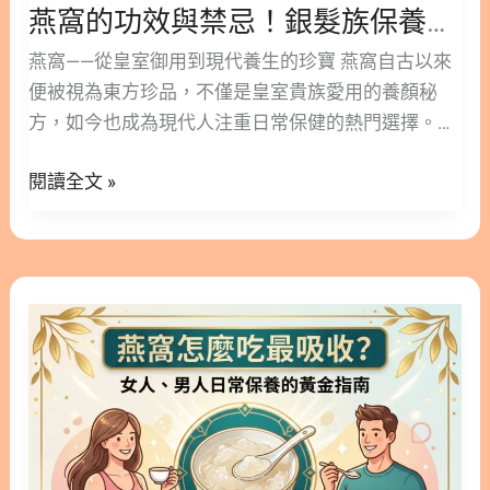
者經常被相提並論，但它們的來源與性質其實有著明
燕窩的功效與禁忌！銀髮族保養指南│破解吃燕窩真的有用嗎？
破
顯的差異。了解它們的本質，能幫助我們更好地吸收
解
燕窩——從皇室御用到現代養生的珍寶 燕窩自古以來
其營養。 1.1. 燕窩的來源與特色 燕窩，顧名思義，
吃
便被視為東方珍品，不僅是皇室貴族愛用的養顏秘
主要來自於金絲燕的唾液分泌物。金絲燕在築巢時，
燕
方，如今也成為現代人注重日常保健的熱門選擇。燕
會分泌出一種帶有特有馨香的膠狀液體，凝結後便成
窩
窩是由金絲燕的舌下腺體分泌的膠狀黏液築成的巢
為我們所熟知的燕窩。在營養價值方面，燕窩含有極
真
閱讀全文 »
穴，經過清理與加工後，便成為我們熟知的營養補給
高的水溶性蛋白質，比例大約佔了50%，同時也含有
的
品。 雖然燕窩廣受歡迎，但許多人對於它真正的營養
約30%的醣類與多種微量礦物質。 在中醫理論中，燕
有
價值、適合族群以及潛在禁忌仍一知半解。林安安營
窩被視為既是珍貴食品，也是名貴的藥材。它具有很
用
養師深度解析燕窩的功效與禁忌，並探討長輩食用的
好的補肺養陰特性，性質相對溫和，對於調理身體有
燕
嗎？
注意事項。希望透過客觀的分析，幫助您與家人找到
著不錯的幫助。因為其天然潤肺的價值，燕窩在眾多
窩
最適合的養生之道。 隱藏/顯示內容目錄 內容目錄 :
補品中一直佔有難以取代的地位。 1.2. 雪蛤的來源與
怎
顯示/隱藏 1. 全面解析：燕窩的功效與禁忌 1.1. 燕窩
特色 相對於燕窩，雪蛤的來源則截然不同。雪蛤的學
麼
的4大核心營養與功效 1.2. 食用燕窩的常見禁忌與不
名為東北林蛙，主要生長在中國東北如長白山等寒冷
吃
適合族群 2. 破除迷思：吃燕窩真的有用嗎？ 2.1. 醫
地帶。這種林蛙為了度過長達五個月的嚴冬，會在體
最
學客觀角度與傳統保健的交集 2.2. 長期穩定食用才是
內儲存大量的營養物質。 我們市面上所稱的雪蛤膏，
吸