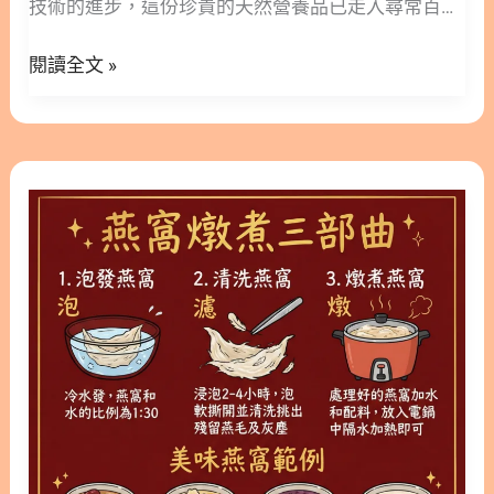
技術的進步，這份珍貴的天然營養品已走入尋常百姓
「雪燕」。 1.1. 雪燕來源與成分：它是燕窩嗎？ 雪
營
家，成為日常保養的重要環節。 然而，燕窩到底該怎
燕是 100% 的純植物來源，完全不含動物成分，因此
養
閱讀全文 »
麼挑？什麼體質不能吃？正確的燉煮步驟又是什麼？
非常適合素食者食用。從營養成分來看，它與燕窩有
師
本文林安安營養師將深入探討燕窩的成分，並完整解
本質上的不同：燕窩富含動物性蛋白質與唾液酸，而
教
析燕窩功效、燕窩的功效與禁忌，最後分享實用的燕
雪燕則主要由植物膠質、膳食纖維與多醣體組成。
你
窩做法，讓您每一口都能吸收到最精華的營養。 隱
1.2. 雪燕的種類：拉絲與不拉絲的差異 市面上的雪燕
燕
如
藏/顯示內容目錄 內容目錄 : 顯示/隱藏 1. 燕窩是什
分為「拉絲」與「不拉絲」兩種，高品質的雪燕在浸
窩
何
麼？認識東方珍品的來源與珍貴成分 2. 燕窩功效深
泡後會呈現長絲狀，這類品種通常被稱為拉絲雪燕，
燉
吃
度解析：男女老少皆宜的滋補聖品 2.1. 燕窩功效
口感更佳且品質較穩定。目前市場上約 70% 的高品
煮
出
（1）│女性保養：養顏美容與青春美麗 2.2. 燕窩功
質雪燕由緬甸進口，其最大特點就是拉絲效果極佳。
全
健
效（2）│孕媽咪與產後：守護母嬰健康 2.3. 燕窩功
1.3. 雪燕功效大解析：為什麼愛美女性都在吃？ 雪燕
攻
康！
效（3）│男性與長輩：滋補強身與體力維持 3. 吃對
之所以能在眾多養生食材中脫穎而出，關鍵在於它獨
略：
才有效！燕窩的功效與禁忌大公開 3.1. 燕窩的 6 大健
特的營養組成。它含有多種人體所需
營
康好處總結 3.2. 誰不能吃燕窩？這 5 類族群要注意 4.
養
專家傳授零失敗燕窩做法：從泡發到燉煮的秘訣 4.1.
師
乾燕窩處理 3 步驟 4.2. 推薦燕窩經典食譜 5. 如何挑
教