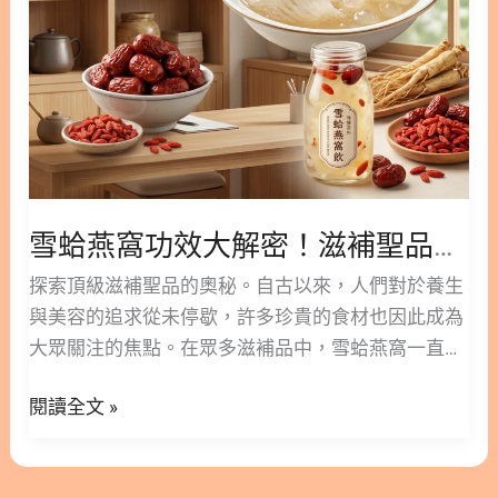
滋
補
聖
品
指
南：
一
雪蛤燕窩功效大解密！滋補聖品指南：一篇看懂功效與雪蛤燕窩飲好處
篇
看
探索頂級滋補聖品的奧秘。自古以來，人們對於養生
懂
與美容的追求從未停歇，許多珍貴的食材也因此成為
功
大眾關注的焦點。在眾多滋補品中，雪蛤燕窩一直享
效
有極高的聲譽，不僅是古代皇室的御用珍品，如今也
與
閱讀全文 »
深受許多注重保養的現代人喜愛。許多知名人士與女
雪
星，都將這些頂級食材視為維持青春與好氣色的秘密
蛤
武器。 然而，面對市場上琳瑯滿目的保健選擇，許多
燕