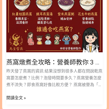
選優質燕窩？ 6. 燕窩功效更多閱讀 7. 燕窩功效懶人
你
包圖卡 8. 燕窩常見問題│FAQ 1. 燕窩是什麼？認識東
3
方珍品的來源與珍貴成分 燕窩是由「雨燕科金絲燕」
步
利用喉部發達的黏液腺，分泌出的一種透明膠狀物
驟
質，結合其他物質築成的半月形燕巢。這些分泌物並
泡
非一般的唾液，而是富含生物活性的膠狀營養物質。
發
金絲燕築巢是為了繁衍後代，當幼燕成長離巢後，燕
比
農才會採摘這些舊燕巢進行加工，這就是我們市面上
例，
所見的燕窩。從營養學角度看，燕窩含有 50% 至
鎖
燕窩燉煮全攻略：營養師教你 3 步驟泡發比例，鎖定 100% 營養不流失！
60% 的高品質蛋白質，更重要的是含有約 9% 至 10%
定
的「燕窩酸」（唾液酸），這是其最珍貴的核心價值
昨天發了燕窩的資訊 結果沒想到很多人都在問說乾燕
100%
所在。此外，它還含有多種必需胺基酸及鈣、鐵、
窩要怎麼煮？比例？泡發時間要多久？燕窩營養怎麼
營
鋅、鉀等礦物質，能全方位提供人體所需的微量營
煮不流失？即食燕窩好像比較方便？ 燕窩被譽為「東
養
養。 2. 燕窩功效深度解析：男女老少皆宜的滋補聖
方珍寶」，富含唾液酸（燕窩酸）與多種胺基酸，是
不
品 吃燕窩到底有什麼好處？根據來源研究顯示，燕窩
閱讀全文 »
許多人保養的首選。但要喝到最有感的營養，建議大
流
功效涵蓋了對內調整體質、對外養顏美容的多重作
家還是從原始食材乾燕窩開始「泡、濾、燉」。 安安
失！