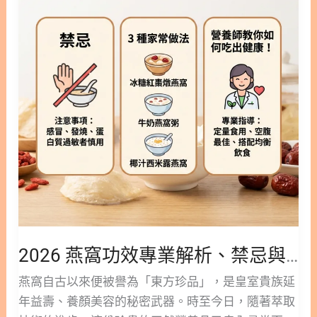
美
析：為什麼愛美女性都在吃？ 1.4. 雪燕│保濕美容與
功效（3）│調節免疫系統，提升防禦力 燕窩酸在免
效
白
膠原蛋白調節 1.5. 雪燕│潤腸通便與體重管理 1.6. 雪
疫系統中扮演細胞間訊號傳遞的重要角色。 作用包
專
食
燕│心血管健康與免疫力提升 2. 雪燕與燕窩、桃膠有
含： 特別適合： 4. 燕窩酸
業
譜
什麼不同？營養價值比較 3. 雪燕怎麼煮？正確浸泡
解
與中醫推薦食譜 3.1. 雪燕浸泡秘訣與儲存方式 3.2. 中
析、
醫推薦雪燕養生食譜 3.3. 食用雪燕的禁忌與注意事項
禁
4. 雪燕與燕窩更多閱讀 5. 雪燕常見問題│FAQ 1. 雪燕
忌
是什麼？揭開「平民燕窩」的神秘面紗 許多人初次聽
與
到「雪燕」時，常誤以為它是某種特殊品種的燕窩，
3
但事實上，它與燕子的唾液毫無關係。雪燕本質上是
種
來自蘋婆屬植物（如雪燕樹）分泌出來的樹脂，或是
家
東南亞植物 Gum Tragacanth 的木髓分泌物。 這些分
常
泌物在樹幹上凝固後形成結晶，經過人工收集與乾
2026 燕窩功效專業解析、禁忌與 3 種家常燕窩做法，營養師教你如何吃出健康！
燕
燥，便成了我們在市面上看到的淡黃色或白色透明晶
窩
燕窩自古以來便被譽為「東方珍品」，是皇室貴族延
體。這種純天然的植物纖維食品，因泡發後晶瑩剔
做
年益壽、養顏美容的秘密武器。時至今日，隨著萃取
透、形狀細長如絲，與昂貴的燕窩極為相似，故得名
法，