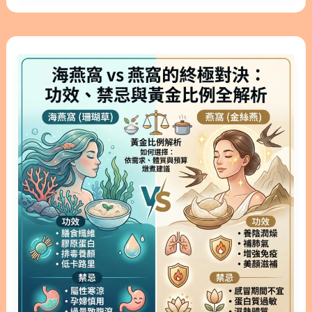
意： 💡 日常飲食搭配禁忌： 專家建議吃燕窩時應避
能有效為身體補充所需營養。林安安營養師將由淺入
免搭配茶類（茶單寧會影響營養吸收），同時避開酒
深，為您全面解析燕窩的營養價值、男女不同的功
精與辛辣刺激性食物。若有服用中藥或西藥的需求，
海
效，以及正確的食用方法。 隱藏/顯示內容目錄 內容
最好與吃燕窩的時間間隔兩小時以上。 2. 破除迷
燕
目錄 : 顯示/隱藏 1. 為什麼大家都在關注吃燕窩的好
思：吃燕窩真的有用嗎？ 隨著健康意識抬頭，越來越
窩
處？ 2. 不可不知的燕窩好處與營養價值 2.1. 豐富的
多消費者會問：「吃燕窩真的有用嗎？」有人認為燕
vs
燕窩酸與蛋白質 2.2. 調節生理機能與促進新陳代謝 3.
窩價格高昂但蛋白質含量不如雞蛋，對此我們需要從
燕
燕窩功效女人篇：養顏美容與各階段調理 3.1. 青春養
客觀的角度來探討。 2.1. 醫學客觀角度與傳統保健的
窩
顏與肌膚保養 3.2. 孕期與產後的營養補給 4. 燕窩功
交集 有部分醫學觀點指出，若單純以「蛋白質」的性
的
效男人篇：增強體力與日常輕補 4.1. 運動後的蛋白質
價比來看，雞蛋確實是更便宜且優質的來源。然而，
終
補充 4.2. 提升保護力與潤喉保養 5. 長期吃燕窩真的
從科
極
有用嗎？ 5.1. 持續攝取的健康助益 5.2. 燕窩保養的正
對
確觀念 6. 燕窩怎麼吃最有效？黃金吸收時間與食譜
決：
6.1. 空腹食用的黃金時段 6.2. 推薦的美味燕窩搭配 7.
功
吃燕窩的好處結論：立即開啟您的健康保養之旅 8.
效、
吃燕窩的常見問題│FAQ 9. 吃燕窩更多閱讀 1. 為什麼
禁
大家都在關注吃燕窩的好處？ 燕窩之所以受到熱烈討