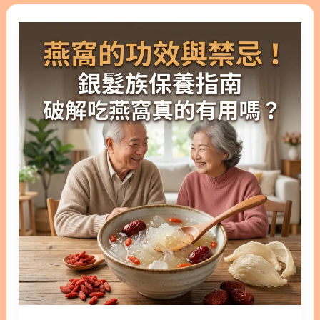
人可能會感到困惑，不知該從何下手。究竟雪蛤燕窩
燕
窩
是什麼？它們各自擁有什麼樣的營養價值？在食用上
窩
飲
又有哪些需要注意的地方？林安安營養師將帶您深入
的
好
了解雪蛤燕窩功效，並詳細探討雪蛤燕窩禁忌。 版本
功
處
閱讀>> 告別繁瑣燉煮！雪蛤燕窩飲功效揭秘，帶您
效
避開雪蛤燕窩禁忌 隱藏/顯示內容目錄 內容目錄 : 顯
與
示/隱藏 1. 揭開珍貴食材的面紗：雪蛤燕窩是什麼？
禁
1.1. 燕窩的來源與特色 1.2. 雪蛤的來源與特色 2. 雙
忌！
效滋養：雪蛤燕窩功效完整解析 2.1. 燕窩的溫潤滋補
銀
好處 2.2. 雪蛤的養生好處 2.3. 兩者結合的美容與養生
髮
加乘 3. 食用前請留意：雪蛤燕窩禁忌與適合族群 3.1.
族
燕窩的適用人群相當廣泛 3.2. 雪蛤的食用限制與潛在
保
禁忌 4. 為自己的健康投資：立即挑選適合您的養生
養
珍品 5. 雪蛤燕窩的常見問題 FAQ 1. 揭開珍貴食材的
指
面紗：雪蛤燕窩是什麼？ 要了解這些高級補品帶來的
南
好處，我們首先需要釐清雪蛤燕窩是什麼。雖然這兩
│