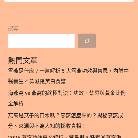
用。 2.1. 燕窩功效（1）│女性保養：養顏美容與青
營養師特別製作了這張懶人圖，讓大家在家也能輕鬆
春美麗 對女性而言，燕窩含有豐富的表皮生長因子
燉出頂級燕窩滋養！ 隱藏/顯示內容目錄 內容目錄 :
（EGF）和神經生長因子（NGF），有助於促進細胞
顯示/隱藏 1. 燕窩燉煮三部曲 1.1. 泡：冷水發泡是關
新陳代謝，讓肌膚保持彈潤有光澤。長期食用能維持
搜尋
鍵 1.2. 濾：耐心挑毛不馬虎 1.3. 燉：隔水加熱鎖鮮
肌膚保濕度，是許多女性對抗歲月痕跡的首選日常補
2. 營養師私藏！4 款美味燕窩食譜 2.1. 紅棗桂圓燕窩
品。 2.2. 燕窩功效（2）│孕媽咪與產後：守
2.2. 銀耳燕窩湯 2.3. 紫米燕窩粥 2.4. 花生牛奶燕窩 3.
誰最需要吃燕窩？ 4. 燕窩更多閱讀 1. 🥣 燕窩燉煮三
熱門文章
部曲 1.1 泡：冷水發泡是關鍵 建議使用冷開水，燕窩
雪燕是什麼？一篇解析 5 大雪燕功效與禁忌，內附中
與水的比例約為 1:30。盡量不要用熱水唷，以免破壞
醫養生 4 款滋陰美白食譜
細緻的蛋白質結構 1.2 濾：耐心挑毛不馬虎 浸泡約 2-
4 小時，待燕窩完全泡軟、紋理自然撕開。接著利用
海燕窩 vs 燕窩的終極對決：功效、禁忌與黃金比例
過濾網清洗，輕輕挑出殘留的小燕毛與灰塵 1.3 燉：
全解析
隔水加熱鎖鮮 處理好的燕窩放入電鍋，加入適量水後
燕窩是燕子的口水嗎？燕窩怎麼來的？揭秘燕窩成
電鍋隔水加熱。電鍋跳一次吃看看，如果覺得不夠細
軟嫩，可以再按一次，燉燕窩其實真的不難！ 2.💡
分、來源與不為人知的採收真相！
營養師私藏！4 款美味燕窩食譜 單喝燕窩很清甜，也
2026 燕窩功效專業解析、禁忌與 3 種家常燕窩做