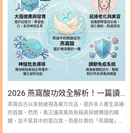
效
窩比例黃金公式 7. 海燕窩結論 8. 海燕窩 vs 燕窩：為
佔燕窩成分的 10%。雖然比例不高，但唾液酸在其他
全
什麼海燕窩終究無法取代燕窩？ 8.1. 海燕窩 vs 燕窩
食物中極為罕見，是幫助人
解
相似之處：外觀與口感的聯想 8.2. 海燕窩 vs 燕窩關
析！
鍵差距：燕窩獨有的珍稀成分 9. 海燕窩懶人包圖卡
一
10. 海燕窩更多閱讀 11. 海燕窩的常見問題│FAQ 1.
篇
什麼是海燕窩？與傳統燕窩有何不同？ 海燕窩其實並
讀
非真正的燕子窩，而是一種生長在無污染海域的天然
懂
紅藻類植物。它在生物學上的正式名稱為「珊瑚草」
燕
或「麒麟菜」，因為富含天然植物膠質，在經過熬煮
窩
後會形成透明且黏稠的狀態。這種植物因為具有極高
酸
的營養價值，在民間便享有「海底燕窩」的盛讚美
2026 燕窩酸功效全解析！一篇讀懂燕窩酸好處與唾液酸功效
好
名。 與傳統動物性燕窩相比，兩者的來源與核心營養
處
燕窩自古以來就被視為東方珍品，是許多人養生滋補
成分截然不同： 林安安營養師專業提示： 海燕窩雖
與
的首選。然而，真正讓燕窩具有極高保健價值的關
被稱為平民燕窩，但它不含燕窩特有的「燕窩酸」和
唾
鍵，並不是其中的蛋白質，而是珍貴的「燕窩酸」。
表皮生長音子，因此在增強免疫力和孕期產後的調養
液
本篇文章林安安營養師深度解析： 透過科學觀點與營
特定功能上，兩者不能完全對等。 2. 揭開天然保養