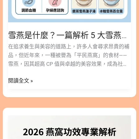
燕
酸在科學上稱為「唾液酸（Sialic acid）」，是一種9
功
碳單醣衍生物，也屬於神經胺酸的一種。人體各組織
效
皆可發現其存在，尤其在大腦與中樞神經系統濃度最
與
高。 其主要形式為： 由於它參與人體多項重要生理
雪燕是什麼？一篇解析 5 大雪燕功效與禁忌，內附中醫養生 4 款滋陰美白食譜
禁
機能，因此在預防醫學與營養學領域備受關注。 2.
忌，
在追求養生與美容的道路上，許多人會尋求昂貴的補
燕窩酸與金絲燕窩的關聯 雖然多種天然食材都含有唾
內
品，但近年來，一種被譽為「平民燕窩」的食材——
液酸，但燕窩中的濃度最高，因此被稱為「燕窩
附
雪燕，因其超高 CP 值與卓越的美容效果，成為社交
酸」。 天然金絲燕窩中，燕窩酸含量可達約10%。
中
媒體與養生圈的寵兒。 雪燕不僅在外觀上與昂貴的燕
金絲燕的唾液腺分泌膠狀物築巢，該物質富含營養價
醫
閱讀全文 »
窩相似，更因其豐富的植物性多醣體與膳食纖維，深
值，這也是燕窩自古被視為滋補聖品的重要原因。 3.
養
受素食者與愛美人士的喜愛。本文將帶您深入了解雪
燕窩酸功效大解密：為什麼需要補充？ 3.1. 燕窩酸功
生
燕是什麼、有哪些顯著的雪燕功效，以及如何正確烹
效（1）│養顏美容，維持水潤彈性肌膚 燕窩酸功效
4
煮才能發揮其最大價值。 隱藏/顯示內容目錄 內容目
最廣為人知的就是養顏美容。 主要機制包含： 幫助
2026
款
錄 : 顯示/隱藏 1. 雪燕是什麼？揭開「平民燕窩」的
肌膚維持細緻、透亮與彈性。 3.2. 燕窩酸功效（2）
燕
滋
神秘面紗 1.1. 雪燕來源與成分：它是燕窩嗎？ 1.2. 雪
│促進大腦發育與神經傳導 燕窩酸是神經節苷脂與聚
窩
陰
燕的種類：拉絲與不拉絲的差異 1.3. 雪燕功效大解
唾液酸鏈的重要成分，有助於： 對於： 3.3. 燕窩酸
功