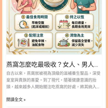
發揮作用的關鍵 3. 銀髮族養生指南：燕窩老人可以
其實是雌性林蛙乾燥後的輸卵管。雪蛤的營養成分相
收？
吃嗎？ 3.1. 好消化易吸收，長輩補充營養的最佳選擇
當豐富，除了含有大量蛋白質
女
3.2. 保護大腦與提升防護力的關鍵好處 4. 挑選與食用
人、
建議：最適合老人家燕窩的選擇原則 4.1. 避開高糖及
男
添加物陷阱，挑選純淨燕窩 4.2. 長輩食用燕窩的最佳
人
時機與日常搭配 5. 燕窩的功效結論：用高品質燕窩
日
守護家人的健康 6. 燕窩的常見問題│FAQ 7. 燕窩更多
常
閱讀 1. 全面解析：燕窩的功效與禁忌 燕窩性平味
保
甘，幾乎男女老少都可以安心享用，它擁有完整且全
養
面的營養成分。然而，想要吃得健康，就必須先徹底
燕窩怎麼吃最吸收？女人、男人日常保養的黃金指南
的
了解燕窩的功效與潛在禁忌。 1.1. 燕窩的4大核心營
黃
自古以來，燕窩就被視為頂級的滋補養生聖品，深受
養與功效 燕窩中含有許多人體所需的營養素，其中最
金
皇室與貴族的喜愛。到了現代，隨著健康意識的抬
知名且關鍵的成分如下： 適量食用燕窩，還能帶來保
指
頭，越來越多人開始關注吃燕窩的好處，將其納入日
護大腦、潤喉保養及增強體力等多重好處。 1.2. 食用
南
常飲食中。 現代人生活節奏快、壓力大，經常面臨熬
燕窩的常見禁忌與不適合族群 儘管燕窩營養豐富，但
閱讀全文 »
夜與作息不正常的問題，容易導致氣色暗沉與精神不
並非所有人都適合食用。以下族群在食用前需特別注
濟。透過食用燕窩這種天然、溫和且好吸收的食材，