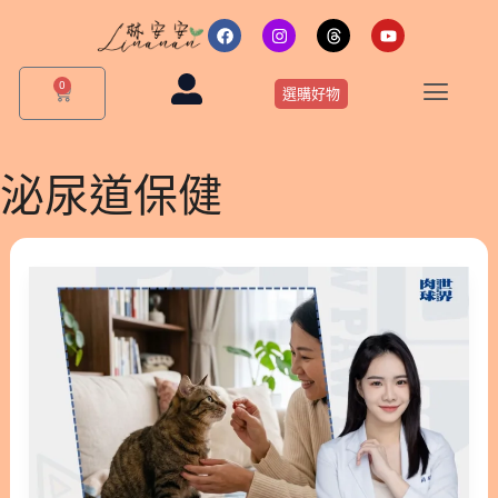
跳
F
I
T
Y
a
n
h
o
至
c
s
r
u
主
e
t
e
t
0
購
b
a
a
u
選購好物
要
物
o
g
d
b
o
r
s
e
籃
內
k
a
m
容
泌尿道保健
破
解
貓
咪
泌
尿
道
保