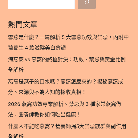
4
夠嗎？營養師解析泌尿道防護關鍵 隱藏/顯示內容目
大
錄 內容目錄 : 顯示/隱藏 一、 什麼是貓咪下泌尿道疾
關
熱門文章
病 (LUTS)？ 二、破解迷思：貓咪下泌尿道疾病的 3
鍵
大真正成因 三、 「蔓越莓」的作用是什麼？為何天
營
雪燕是什麼？一篇解析 5 大雪燕功效與禁忌，內附中
然食材不夠？ 四、 泌尿道新星「D-甘露糖」：為何
養
醫養生 4 款滋陰美白食譜
要與蔓越莓搭配？ 五、 林安安營養師總結：泌尿道
海燕窩 vs 燕窩的終極對決：功效、禁忌與黃金比例
保養已進入「整體管理」概念 六、泌尿道保養參考文
獻 一、 什麼是貓咪下泌尿道疾病 (LUTS)？ 貓咪下泌
全解析
尿道疾病（Lower Urinary Tract Signs, 簡稱 LUTS）
燕窩是燕子的口水嗎？燕窩怎麼來的？揭秘燕窩成
通常是多種會引起下泌尿道症狀的疾病總稱。常見症
分、來源與不為人知的採收真相！
狀包含排尿困難、血尿、頻尿與尿急等。這類疾病通
常具有慢性復發的特性，且潛在原因多樣，臨床上較
2026 燕窩功效專業解析、禁忌與 3 種家常燕窩做
難單一診斷。 延伸閱讀： 貓狗尿結石不是一天造成
法，營養師教你如何吃出健康！
的！揭密3大因素改善，別讓你的愛變成害 二、 破解
什麼人不能吃燕窩？營養師揭5大禁忌族群與副作用
迷思：貓咪下泌尿道疾病的 3 大真正成因 許多市售
全解析
的貓咪泌尿道保健品，是直接套用「人類泌尿道感染