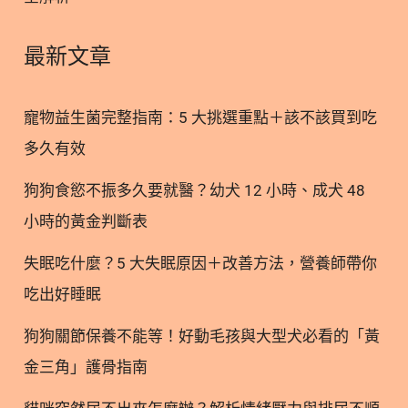
(UTI)」的邏輯來設計，但這完全偏離了貓咪常見下泌
尿道疾病的真正成因！我們來看看實際的數據分佈：
最新文章
疾病類型 發生佔比 核心成因與特色 自發性膀胱炎
(FIC) 55-65% 無菌性發炎。與神經內分泌系統、環境
寵物益生菌完整指南：5 大挑選重點＋該不該買到吃
壓力、膀胱黏膜受損有關。 泌尿道結石 10-23% 以草
多久有效
酸鈣和磷酸銨鎂（鳥糞石）為主，這類結石通常也屬
於無菌性。 細菌性感染 (UTI) 極少數 在年輕到中年貓
狗狗食慾不振多久要就醫？幼犬 12 小時、成犬 48
咪身上非常罕見，多發生於患有慢性腎病或糖尿病的
小時的黃金判斷表
老年貓 由上表可知，佔比最高的貓自發性膀胱炎
(FIC) 並不是細菌感染。文獻特別指出，「膀胱炎」
失眠吃什麼？5 大失眠原因＋改善方法，營養師帶你
這個詞常讓人誤以為是細菌引起，導致臨床上過度使
吃出好睡眠
用抗生素，或是一味地將保健重點放在對抗泌尿道感
染。 因此，現代的泌尿道保養除了傳統的「避免細菌
狗狗關節保養不能等！好動毛孩與大型犬必看的「黃
附著」外，更
金三角」護骨指南