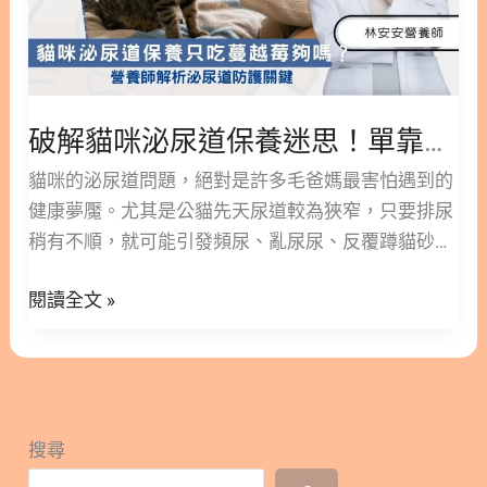
養
迷
思！
單
靠
破解貓咪泌尿道保養迷思！單靠蔓越莓不夠，防護網必備這4大關鍵營養
蔓
貓咪的泌尿道問題，絕對是許多毛爸媽最害怕遇到的
越
健康夢魘。尤其是公貓先天尿道較為狹窄，只要排尿
莓
稍有不順，就可能引發頻尿、亂尿尿、反覆蹲貓砂
不
盆、甚至血尿等嚴重症狀。正因如此，「泌尿道保
夠，
閱讀全文 »
養」已成為近年貓咪保健市場中最熱門的類別之一。
防
市面上許多貓咪泌尿道產品都會主打添加「蔓越
護
莓」，但你知道嗎？不是有吃蔓越莓就能做好泌尿道
網
保健，也不是成分表裡有蔓越莓就足夠了！ 這篇文章
必
將帶大家深入了解：貓咪泌尿道問題真正的形成原
備
搜尋
因、保健品的設計機制，以及為什麼單靠吃蔓越莓其
這
實並不夠。 版本閱讀>> 貓咪泌尿道保養只吃蔓越莓