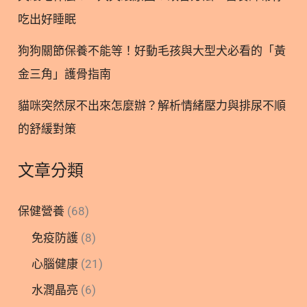
助營養素｜分解酵素與促進燃燒 過年吃太多大餐，年
吃出好睡眠
後還覺得腸胃漲漲的，可以透過「澱粉酵素」與「蛋
白酵素」來幫助消化；同時搭配「薑辣素」、「非洲
狗狗關節保養不能等！好動毛孩與大型犬必看的「黃
芒果
金三角」護骨指南
貓咪突然尿不出來怎麼辦？解析情緒壓力與排尿不順
的舒緩對策
文章分類
保健營養
(68)
免疫防護
(8)
心腦健康
(21)
水潤晶亮
(6)