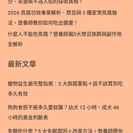
分、來源與不為人知的採收真相！
瘦身｜總結 年後體態瘦身的5大黃金法則 1. 年後體態
瘦身的5大黃金法則(一)：啟動水分代謝，消除水腫
2026 燕窩功效專業解析、禁忌與 3 種家常燕窩做
年菜通常重油、重鹹重口味，攝取過多的鈉會導致身
法，營養師教你如何吃出健康！
體嚴重水腫。年後首要任務就是多喝水！ 1.1 啟動水
什麼人不能吃燕窩？營養師揭5大禁忌族群與副作用
分代謝，消除水腫｜多喝水 每天請喝足「體重（公
全解析
斤）乘以 30-40 毫升」的水量，促進新陳代謝，幫助
身體排出多餘的鈉與廢物。 1.2 啟動水分代謝，消除
水腫｜高鉀蔬果輔助 若平常水分攝取已經足夠，建議
最新文章
可以多增加一杯300-500毫升水量搭配高鉀含量蔬菜
（例如芹菜、地瓜葉等） 2. 年後體態瘦身的5大黃金
寵物益生菌完整指南：5 大挑選重點＋該不該買到吃
法則(二)：善用輔助營養素，提升飽足感與代謝力 年
多久有效
假期間胃口被撐大，開工後若突然節食反而腸胃負擔
大。可以聰明地運用特定營養素來輔助： 2.1 善用輔
狗狗食慾不振多久要就醫？幼犬 12 小時、成犬 48
助營養素｜增加飽足感 選擇含有「蘋果果膠」或「魔
小時的黃金判斷表
芋纖維」等成分的保健元素，這類水溶性纖維能大幅
增加飽足感，讓你自然而然減少進食量。 2.2 善用輔
失眠吃什麼？5 大失眠原因＋改善方法，營養師帶你