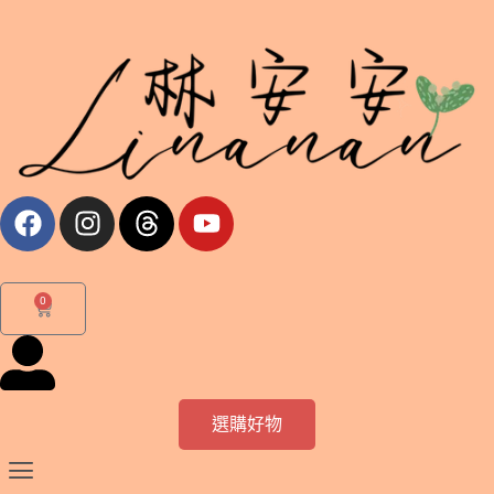
跳
至
主
要
內
容
F
I
T
Y
a
n
h
o
c
s
r
u
e
t
e
t
0
購
b
a
a
u
物
o
g
d
b
籃
o
r
s
e
k
a
m
選購好物