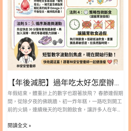
5
招
超
實
用
「年
後
瘦
身」
秘
【年後減肥】過年吃太好怎麼辦？5招超實用「年後瘦身」秘訣大公開！
訣
年假結束，體重計上的數字也跟著放飛？ 春節連假期
大
間，從除夕夜的佛跳牆、初一炸年糕，一路吃到開工
公
前的火鍋，連續幾天的吃到飽飲食，讓許多人在年後
開！
站上體重計時都不忍直視。伴隨而來的水腫、發炎和
閱讀全文 »
脂肪囤積更是讓人覺得身體有浮浮腫腫的沉重感。 不