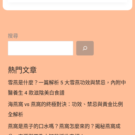
過別擔心！短時間內增加的體重數字，多半是水分滯
留和還沒頑固的脂肪。只要掌握正確的代謝平衡，不
需要極端節食或打瘦瘦針，也能透過科學方式健康又
快速地找回原本的輕盈體態。 林安安營養師為你整理
搜尋
5大年後瘦身的黃金法則！ 隱藏/顯示內容目錄 內容
目錄 : 顯示/隱藏 1. 年後體態瘦身的5大黃金法則
(一)：啟動水分代謝，消除水腫 1.1. 啟動水分代謝，
消除水腫｜多喝水 1.2. 啟動水分代謝，消除水腫｜高
熱門文章
鉀蔬果輔助 2. 年後體態瘦身的5大黃金法則(二)：善
用輔助營養素，提升飽足感與代謝力 2.1. 善用輔助營
雪燕是什麼？一篇解析 5 大雪燕功效與禁忌，內附中
養素｜增加飽足感 2.2. 善用輔助營養素｜分解酵素與
醫養生 4 款滋陰美白食譜
促進燃燒 3. 年後體態瘦身的5大黃金法則(三)：補充
海燕窩 vs 燕窩的終極對決：功效、禁忌與黃金比例
優質好油：抗發炎並重啟代謝 4. 年後體態瘦身的5大
黃金法則(四)：微斷食與碳水控制，重置胰島素敏感
全解析
度 5. 年後體態瘦身的5大黃金法則(五)：運動策略：
燕窩是燕子的口水嗎？燕窩怎麼來的？揭秘燕窩成
從「輕度有氧」搭配「基礎肌力」開始 6. 年後體態