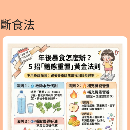
斷食法
【年
後
減
肥】
過
年
吃
太
好
怎
麼
辦？