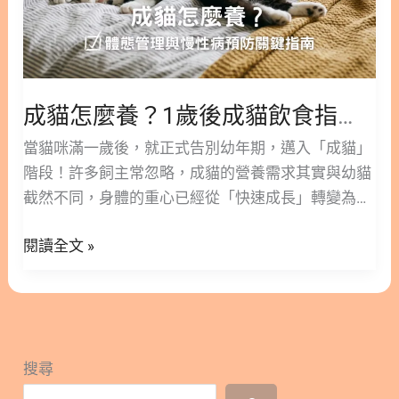
成
貓
飲
食
指
成貓怎麼養？1歲後成貓飲食指南：破解3大餵食迷思、保養關鍵一次看！
南：
當貓咪滿一歲後，就正式告別幼年期，邁入「成貓」
破
階段！許多飼主常忽略，成貓的營養需求其實與幼貓
解
截然不同，身體的重心已經從「快速成長」轉變為
3
「維持體態與預防疾病」。如果沒有及時調整餵養策
大
閱讀全文 »
略，很容易埋下肥胖與慢性病的隱患。 本篇文章將由
餵
林安安營養師帶您一次搞懂：成貓到底該怎麼餵？哪
食
些關鍵營養不能少？以及就算是資深貓奴也常犯的3
迷
大餵食錯誤！ 版本閱讀>> 成貓怎麼養？營養與餵食
思、
策略完整解析｜體態管理與慢性病預防關鍵指南 延伸
保
搜尋
閱讀>> 幼貓怎麼養？營養師解析關鍵成長需求，打
養
造一輩子的健康體質 隱藏/顯示內容目錄 內容目錄 :