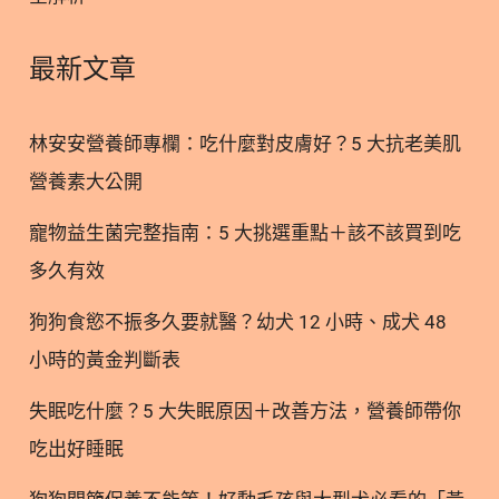
成貓的能量需求會受到年齡、體態評分（BCS）、肌
肉狀況評分（MCS）、是否結紮、健康狀況與活動量
最新文章
等多重因素影響 (1)。 1.1 1-6歲青壯年貓：首要任務
是「預防肥胖」 貓咪結紮後，基礎代謝率通常會下降
林安安營養師專欄：吃什麼對皮膚好？5 大抗老美肌
約 20-30%。如果飼主繼續給予幼貓時期的高熱量飼
營養素大公開
料且不調整餵食份量，很容易導致脂肪堆積、體重直
線上升。臨床研究指出，肥胖貓咪罹患糖尿病、關節
寵物益生菌完整指南：5 大挑選重點＋該不該買到吃
疾病、下泌尿道問題等慢性疾病的風險會顯著增加
多久有效
(3)。 1.2. 7-10歲熟齡貓：重點在於「維持肌肉量」
與「補充水分」 根據 AAFCO 規範，成貓的最低蛋白
狗狗食慾不振多久要就醫？幼犬 12 小時、成犬 48
質需求標準為 26% (2)。但這僅是最低建議量，身為
小時的黃金判斷表
絕對肉食動物的貓咪，仍需要以高品質的動物性蛋白
質為飲
失眠吃什麼？5 大失眠原因＋改善方法，營養師帶你
吃出好睡眠