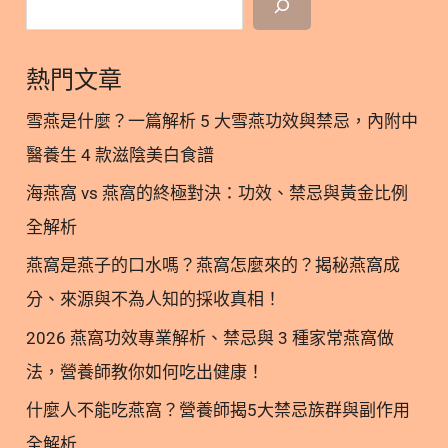
關
顯示/隱藏 1. 成貓怎麼養？核心關鍵在「熱量控制與
鍵
營養平衡」 1.1 1-6歲青壯年貓：首要任務是「預防
一
熱門文章
肥胖」 1.2 7-10歲熟齡貓：重點在於「維持肌肉量」
次
與「補充水分」 2. 打造健康體質！成貓保養的 2 大
看！
雪燕是什麼？一篇解析 5 大雪燕功效與禁忌，內附中
關鍵營養素 2.1. 守護心血管與關節：Omega-3 脂肪
醫養生 4 款滋陰美白食譜
酸（EPA、DHA） 2.2. 對抗老化與自由基：多元抗氧
海燕窩 vs 燕窩的終極對決：功效、禁忌與黃金比例
化營養素 3. 新手貓奴必看！成貓餵食最常犯的 3 大
錯誤 3.1. ❌ 錯誤一：延續幼貓的「任食制」 3.2. ❌ 錯
全解析
誤二：盲目過度地補充營養品 3.3. ❌ 錯誤三：忽略日
燕窩是燕子的口水嗎？燕窩怎麼來的？揭秘燕窩成
常飲水量與濕食比例 4. 營養師總結：長久陪伴的秘
分、來源與不為人知的採收真相！
訣在於「動態調整」 5. 成貓營養｜參考文獻 1. 成貓
怎麼養？核心關鍵在「熱量控制與營養平衡」 進入成
2026 燕窩功效專業解析、禁忌與 3 種家常燕窩做
貓階段（包含青壯年貓 1-6 歲；熟齡貓 7-10 歲），
法，營養師教你如何吃出健康！
貓咪最明顯的生理變化就是「熱量需求下降」。根據
什麼人不能吃燕窩？營養師揭5大禁忌族群與副作用
美國動物醫院協會（AAHA）與美國貓科獸醫協會
全解析
（AAFP）共同發布的《貓咪生命週期指南》指出，