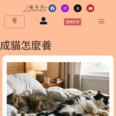
跳
F
I
T
Y
a
n
h
o
至
c
s
r
u
主
e
t
e
t
0
購
b
a
a
u
選購好物
要
物
o
g
d
b
o
r
s
e
籃
內
k
a
m
容
成貓怎麼養
成
貓
怎
麼
養？
1
歲
後