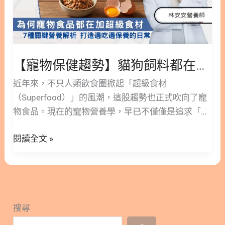
飼
料
都
在
加
【寵物保健趨勢】貓狗飼料都在加的「超級食材」是什麼？營養師解析7大關鍵成分
的
近年來，不只人類飲食圈掀起「超級食材
「超
（Superfood）」的風潮，這股趨勢也正式吹向了寵
級
物食品。現在的寵物營養學，早已不僅僅是追求「吃
食
飽」，而是進一步朝向「預防營養」發展，將機能型
材」
閱讀全文 »
營養成分直接融入貓狗的日常飲食中。 這篇文章林安
是
安營養師將帶大家深入探討這股趨勢，並為你解析7
什
種常見的貓狗保健超級食材，幫助毛爸媽們在挑選飼
麼？
料或罐頭時，能做出更精準、更適合毛孩的選擇！ 版
營
本閱讀>> 為什麼寵物食品都在加「超級食材」？ 7種
養
搜尋
關鍵營養解析，打造邊吃邊保養的日常 隱藏/顯示內
師
容目錄 內容目錄 : 顯示/隱藏 一、 為什麼寵物食品開