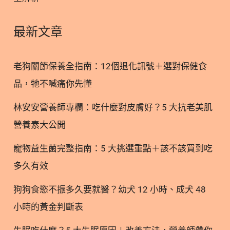
材 核心活性成分 主要保健功效 推薦適用對象 南極磷
蝦 磷脂型Omega-3、蝦紅素 皮毛光澤、關節與心血
最新文章
管保健 全齡犬貓、熟齡寵物 雞蛋黃 卵磷脂、葉黃素
皮膚屏障、護眼、腸道潤滑 幼崽、挑食或皮毛乾燥者
老狗關節保養全指南：12個退化訊號＋選對保健食
納豆 納豆激酶、益生菌、維生素 腸道消化、心血管
品，牠不喊痛你先懂
循環 腸胃虛弱、需要免疫支持者 褐藻 褐藻多醣、膳
食纖維 免疫調節、增加飽足感 體質虛弱、需要體重
林安安營養師專欄：吃什麼對皮膚好？5 大抗老美肌
管理者 蔓越莓 A型前花青素 (PACs) 降低細菌附著、
營養素大公開
泌尿道保養 飲水量少、有泌尿道隱憂者 洛神花 花青
素、多酚類 降低尿液pH值、抑制感染菌 需加強泌尿
寵物益生菌完整指南：5 大挑選重點＋該不該買到吃
道保健者 人蔘 人蔘皂苷 提升體力、支持免疫系統 熟
多久有效
齡犬貓、大病初癒者 2.1. 南極磷蝦油/磷蝦粉：吸收
率更高的海洋營養 南極磷蝦絕對是近年最夯的寵物
狗狗食慾不振多久要就醫？幼犬 12 小時、成犬 48
小時的黃金判斷表