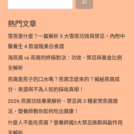
解
始強調「超級食材」？ 二、 7種常見寵物「超級食
析
材」功效解析 2.1. 南極磷蝦油/磷蝦粉：吸收率更高
7
熱門文章
的海洋營養 2.2. 雞蛋黃：天然的高營養密度食材 2.3.
大
納豆：腸道與循環雙重保健 2.4. 褐藻：海洋礦物質與
關
雪燕是什麼？一篇解析 5 大雪燕功效與禁忌，內附中
膳食纖維來源 2.5. 蔓越莓：泌尿道保健的明星成分
鍵
醫養生 4 款滋陰美白食譜
2.6. 洛神花：蔓越莓的最佳神隊友 2.7. 人蔘：老齡犬
成
海燕窩 vs 燕窩的終極對決：功效、禁忌與黃金比例
貓的活力來源 三、 營養師總結：除了添加超級食
分
材，更重要的是「是否有效」 四、寵物超級食材懶人
全解析
包圖卡 五、寵物超級食材參考文獻 一、 為什麼寵物
燕窩是燕子的口水嗎？燕窩怎麼來的？揭秘燕窩成
食品開始強調「超級食材」？ 過去我們挑選貓狗飼
分、來源與不為人知的採收真相！
料，通常只關注蛋白質比例或適口性。但隨著觀念進
步，越來越多飼主意識到：「日常飲食，就是毛孩健
2026 燕窩功效專業解析、禁忌與 3 種家常燕窩做
康管理的第一步。」 寵物食品配方之所以開始加入超
法，營養師教你如何吃出健康！
級食材，主要有以下幾個核心原因： 二、 7種常見寵
什麼人不能吃燕窩？營養師揭5大禁忌族群與副作用
物「超級食材」功效解析 為了讓大家快速掌握重點，
全解析
下方為您整理了7大超級食材的功效速查表： 超級食