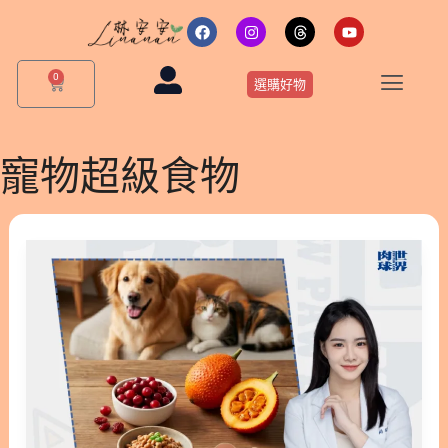
跳
F
I
T
Y
a
n
h
o
至
c
s
r
u
主
e
t
e
t
0
購
b
a
a
u
選購好物
要
物
o
g
d
b
o
r
s
e
籃
內
k
a
m
容
寵物超級食物
【寵
物
保
健
趨
勢】
貓
狗