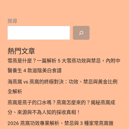
體內。因為磷脂結構帶有脂溶性和水溶性雙結構，能
（Omega-3 Index） 3. 3. 市售常見 Omega-3 型態 ◆
鍵！
與脂溶性營養（如葉黃素、維生素A、E等）形成「微
型態（1）三酸甘油酯型（Triglyceride form，TG
胞」一起被細胞吸收，幫助這些營養素的吸收效率提
搜尋
型） ◆ 型態（2）酯化型（Ethyl Ester Form，EE
升。根據研究磷蝦油能幫助葉黃素提高8倍吸收率
型） ◆ 型態（3）再酯化三酸甘油酯型（Re-
(9)！ ○延伸閱讀>> 磷脂質是什麼？促進營養吸收
esterified Triglyceride，rTG型） ◆ 型態（4）磷脂
率、修護細胞膜的必備營養素 2. 葉黃素＋Omega-3
型（PL form） 4. 磷脂型生物利用率優於其他各型態
熱門文章
為什麼要一起補？ 葉黃素＋Omega-3有加乘效果 因
4.1. 磷脂型結構與細胞膜近似，可直接吸收 4.2. 磷脂
此不少研究指出，由於葉黃素和Omega-3的特性相
雪燕是什麼？一篇解析 5 大雪燕功效與禁忌，內附中
型不需經過乳化，可直接進入肝臟被身體吸收 4.3.
似，並且能對眼睛健康有幫助，具有加乘效果。當兩
醫養生 4 款滋陰美白食譜
2024年最新研究：比較不同型態魚油與磷蝦油 5. 更
者一起攝取補充，可提升視覺
多閱讀 6. 參考文獻 1. 生物利用率(Bioavailability)的
海燕窩 vs 燕窩的終極對決：功效、禁忌與黃金比例
意義 營養素的生物利用率概念與消化吸收率近似，是
全解析
指在進食含有營養素的食物後，食物經由腸胃道消
燕窩是燕子的口水嗎？燕窩怎麼來的？揭秘燕窩成
化，營養素進入血液中，再之後進入身體組織與器官
的比例。因為營養素的吸收會受到很多因素影響，例
分、來源與不為人知的採收真相！
如維生素Ｄ可以提高鈣質的吸收、含有纖維高的食物
2026 燕窩功效專業解析、禁忌與 3 種家常燕窩做
會降低脂肪的吸收等。 因此營養素的攝取不能單看劑