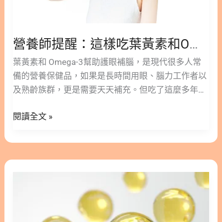
黃
素
和
營養師提醒：這樣吃葉黃素和Omega-3才不會白補
Omega-
葉黃素和 Omega-3幫助護眼補腦，是現代很多人常
3
備的營養保健品，如果是長時間用眼、腦力工作者以
才
及熟齡族群，更是需要天天補充。但吃了這麼多年，
不
真的有效嗎？還是其實你都吃錯白補了？這些營養素
會
閱讀全文 »
不是有補充就夠了，生物利用率才是關鍵！ 今天就從
白
營養師林安安的角度，帶你了解如何將葉黃素和
補
Omega-3補得有效又聰明！ ○版本閱讀>> 葉黃素和
Omega-3 怎麼吃最有效？營養師解析吸收關鍵與吃
還
法 隱藏/顯示內容目錄 內容目錄 : 顯示/隱藏 1. 游離
在
型葉黃素＋磷脂型Omega-3，最高效率補充法！ 2.
看
葉黃素＋Omega-3為什麼要一起補？ 3. 葉黃素和
趴
Omega-3三大共同特性 3.1. 葉黃素和 Omega-3│都屬
數？