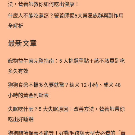
法，營養師教你如何吃出健康！
量，必須考慮生物利用率。生物利用率是真正能夠被
身體吸收並供給利用的量，也是保健品好壞的判定重
什麼人不能吃燕窩？營養師揭5大禁忌族群與副作用
大指標。 2. Omega-3的生物利用率指標：Omega-3
全解析
指數（Omega-3 Index） Omega-3指數不是一般常規
健康檢查會檢測的數值，所以很多人不是很熟悉，但
最新文章
其實Omega-3指數被證實與冠狀動脈心血管疾病的死
亡率成反比。它是透過檢測血液中EPA和DHA的比
寵物益生菌完整指南：5 大挑選重點＋該不該買到吃
例，計算而來的數值，理想值建議大於8%(1)。
多久有效
Omega-3指數也常被當作Omega-3相關保健品的生物
利用率指標之一。 3. 市售常見 Omega-3 型態 ◆ 型
狗狗食慾不振多久要就醫？幼犬 12 小時、成犬 48
態（1）三酸甘油酯型（Triglyceride form，TG型）
小時的黃金判斷表
這是天然飲食當中的最主要的油脂形式，包含魚類、
海鮮。魚油稍微經過精煉去除雜質後，仍保有原
失眠吃什麼？5 大失眠原因＋改善方法，營養師帶你
吃出好睡眠
狗狗關節保養不能等！好動毛孩與大型犬必看的「黃