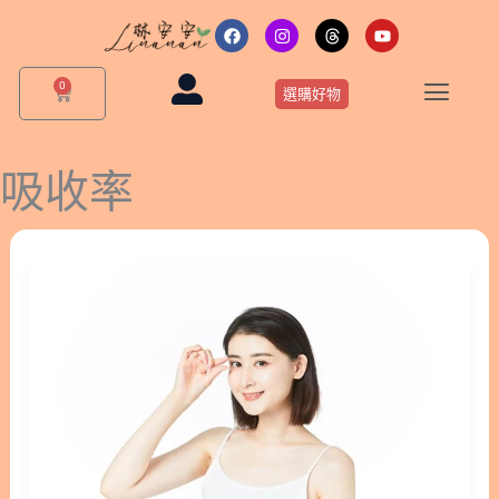
跳
F
I
T
Y
a
n
h
o
至
c
s
r
u
主
e
t
e
t
0
購
b
a
a
u
選購好物
要
物
o
g
d
b
o
r
s
e
籃
內
k
a
m
容
吸收率
營
養
師
提
醒：
這
樣
吃
葉