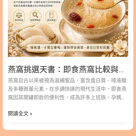
燕
窩
比
較
與
固
形
物
燕窩挑選天書：即食燕窩比較與固形物含量判讀，避開添加物地雷
含
量
燕窩自古以來被視為滋補聖品，富含蛋白質、唾液酸
判
及多種微量元素。在步調快速的現代生活中，即食燕
讀，
窩因其開罐即飲的便利性，成為許多上班族、孕媽咪
避
與長輩的首選保養方式。 本文林安安營養師將帶您深
開
閱讀全文 »
入了解即食燕窩的各種細節，從不同產品的比較、正
添
確的食用方法到保存指南，協助您挑選到最適合自己
加
的高品質燕窩。 ○ 版本閱讀│懷孕與術後調養必讀：