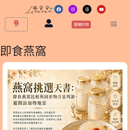
跳
F
I
T
Y
a
n
h
o
至
c
s
r
u
主
e
t
e
t
0
購
b
a
a
u
選購好物
要
物
o
g
d
b
o
r
s
e
籃
內
k
a
m
容
即食燕窩
燕
窩
挑
選
天
書：
即
食