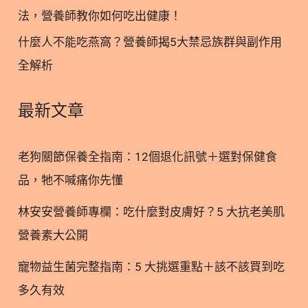
5.1. 保存期限差異 5.2. 冷藏細節要注意 6. 哪些族群
法，營養師教你如何吃出健康！
最適合吃即食燕窩/乾燕窩？ 7. 結論：讓高品質燕窩
什麼人不能吃燕窩？營養師揭5大禁忌族群與副作用
成為您的日常儀式 8. 選擇專業與安心，立即開啟您
全解析
的燕窩養生之旅 9. 關於即食燕窩/乾燕窩的常見問題
FAQ Q1：即食燕窩/乾燕窩可以每天吃嗎？會不會有
副作用？ Q2：為什麼市面上有的即食燕窩/乾燕窩很
最新文章
便宜？ Q3：孕婦什麼時候開始吃即食燕窩/乾燕窩最
好？ Q4：即食燕窩/乾燕窩可以直接微波加熱嗎？
老狗關節保養全指南：12個退化訊號＋選對保健食
Q5：哪些人不適合吃燕窩？ 10. 燕窩更多閱讀 1. 即
品，牠不喊痛你先懂
食燕窩是什麼？現代人的養生首選 即食燕窩是指將燉
煮好的燕窩封裝在玻璃罐中，免去了傳統乾燕窩需要
林安安營養師專欄：吃什麼對皮膚好？5 大抗老美肌
泡發、挑毛、燉煮等費時數小時的繁瑣過程。 1.1. 即
營養素大公開
食燕窩的定義與種類 市面上的產品大致可分為兩種：
1.2. 即食燕窩與乾燕窩的優缺點分析 乾燕窩的優點是
寵物益生菌完整指南：5 大挑選重點＋該不該買到吃
可以完全掌握原料與甜度，但過程耗時且有買到假貨
多久有效
的風險。即食燕窩