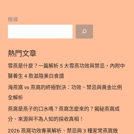
物
即食燕窩吃法、攝取量與保存細節深度解析 隱藏/顯
地
示內容目錄 內容目錄 : 顯示/隱藏 1. 即食燕窩是什
雷
搜尋
麼？現代人的養生首選 1.1. 即食燕窩的定義與種類
1.2. 即食燕窩與乾燕窩的優缺點分析 2. 小插曲│為什
麼營養師更推薦「乾燕窩」？真正的滋補，從一鍋燉
煮開始 2.1. 乾燕窩真材實料看得見，杜絕添加物疑慮
熱門文章
2.2. 乾燕窩完整保留水溶性蛋白，營養不打折 2.3. 乾
燕窩甜度份量自由掌控，吃得安心無負擔 2.4. 乾燕窩
雪燕是什麼？一篇解析 5 大雪燕功效與禁忌，內附中
性價比更高，長期食用更划算 2.5. 乾燕窩燉煮儀式感
醫養生 4 款滋陰美白食譜
本身就是養生 2.6. 乾燕窩結語：選擇透明、選擇主動
海燕窩 vs 燕窩的終極對決：功效、禁忌與黃金比例
3. 即食燕窩比較：現燉、濃縮與燕窩飲差在哪？ 3.1.
即食燕窩挑選指標：固形物含量與燕窩等級 3.2. 即食
全解析
燕窩成分陷阱：如何辨識人工添加物 4. 即食燕窩/乾
燕窩是燕子的口水嗎？燕窩怎麼來的？揭秘燕窩成
燕窩吃法指南：掌握黃金時間與攝取量 4.1. 最佳食用
分、來源與不為人知的採收真相！
時機：空腹吸收最好 4.2. 每日建議攝取量 4.3. 創意搭
配與加熱禁忌 5. 即食燕窩/乾燕窩保存與新鮮度維持
2026 燕窩功效專業解析、禁忌與 3 種家常燕窩做