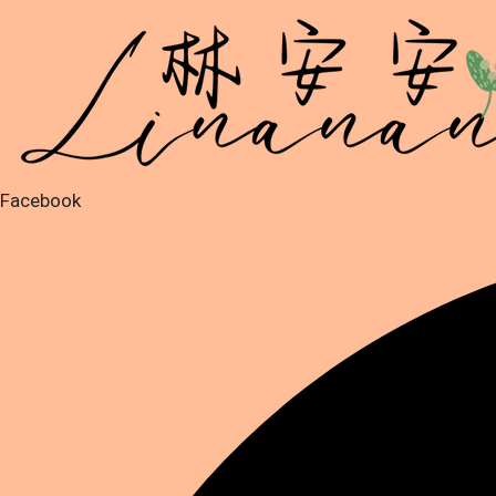
跳
至
主
要
內
容
Facebook