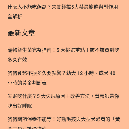
適合寵物？ 磷蝦油(krill oil)萃取來自南極海域中的南
什麼人不能吃燕窩？營養師揭5大禁忌族群與副作用
極磷蝦(Euphausia superba)，其中含有天然豐富的長
全解析
鏈多元不飽和Omega-3脂肪酸(EPA、DHA)，但與一
般魚油不同的是： 因此，磷蝦油成為寵物保健品中的
最新文章
明星成分，應用在關節保養、活動力提升、皮毛亮
澤、免疫支持等多重需求上。 3. 磷蝦油4大功效：寵
寵物益生菌完整指南：5 大挑選重點＋該不該買到吃
物研究實證亮點 3.1. 磷蝦油功效（一）｜提升
多久有效
Omega-3指數、調節發炎反應 一項研究對45隻狗狗
進行不同Omega-3來源配方的實驗，分為磷蝦、魚類
狗狗食慾不振多久要就醫？幼犬 12 小時、成犬 48
和亞麻籽三個組別。結果發現：採用磷蝦粉組的血液
小時的黃金判斷表
EPA + DHA指標（Omega-3 Index, O3I）提升最多，
同時其發炎指標，花生四烯酸(AA)/EPA的比率下降，
失眠吃什麼？5 大失眠原因＋改善方法，營養師帶你
代表磷蝦來源的Omega-3對寵物的免疫及發炎反應有
吃出好睡眠
更好調節效果
狗狗關節保養不能等！好動毛孩與大型犬必看的「黃
金三角」護骨指南