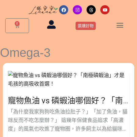
跳
F
I
T
Y
a
n
h
o
至
c
s
r
u
主
e
t
e
t
0
購
b
a
a
u
選購好物
要
物
o
g
d
b
o
r
s
e
籃
內
k
a
m
容
Omega-3
寵
物
魚
油
寵物魚油 vs 磷蝦油哪個好？「南極磷蝦油」才是毛孩的高吸收首選！
vs
磷
「為什麼我家狗狗吃魚油拉肚子？」「加了魚油，貓
蝦
咪反而不吃怎麼辦？」 這幾年保健食品追求「高濃
油
度」的風氣也吹進了寵物圈，許多飼主以為給貓咪狗
哪