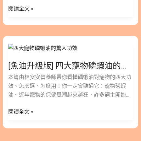
狗補充Omega-3，也是用同樣的邏輯概念，濃度越高
個
閱讀全文 »
就代表效果越好。高濃度魚油真的就這麼好嗎？身為
好？
寵物營養專精的營養師要告訴大家，必須打破這個迷
「南
思！ 對寵物而言，能「被吸收」的油，才是有用的
極
油！ 這篇文章不談空泛論述，我們直接從生理結構與
[魚
磷
副作用的角度，深度解析南極磷蝦油功效，以及它為
油
蝦
何能比魚油更適合寵物食用。 隱藏/顯示內容目錄 內
升
油」
容目錄 : 顯示/隱藏 1. 寵物魚油 vs 磷蝦油：貓狗更適
[魚油升級版] 四大寵物磷蝦油的驚人功效！為何Omega-3吸收率更高？
級
才
合吃磷蝦油的3大關鍵 1.1. 貓狗更適合吃磷蝦油關鍵
版]
本篇由林安安營養師帶你看懂磷蝦油對寵物的四大功
是
(1)｜貓狗生理構造與人不同 1.2. 貓狗更適合吃磷蝦
四
效、怎麼選、怎麼用！你一定會聽過它：寵物磷蝦
毛
油關鍵(2)｜磷蝦油生物利用率高 1.3. 貓狗更適合吃
大
油。近年寵物的保健風潮越來越狂，許多飼主開始重
孩
磷蝦油關鍵(3)｜你不知道的「寵物魚油副作用」 2.
寵
視營養，不只是讓貓狗吃飽，更是吃對，甚至添加功
的
寵物魚油 vs 磷蝦油更多閱讀 3. 寵物魚油 vs 磷蝦油結
物
閱讀全文 »
能性保健品，讓毛孩們擁有健康，而這之中討論度最
高
論：選對比選高濃度更重要 4. 寵物魚油 vs 磷蝦油懶
磷
高的就是「磷蝦油」。 隱藏/顯示內容目錄 內容目錄
吸
人包圖卡 5. 寵物魚油 vs 磷蝦油參考文獻 1. 寵物魚油
蝦
: 顯示/隱藏 1. 寵物磷蝦油功效｜更多閱讀 2. 磷蝦油
收
vs 磷蝦油：貓狗更適合吃磷蝦油的3大關鍵 1.1. 貓狗
油
是什麼？為什麼特別適合寵物？ 3. 磷蝦油4大功效：
首