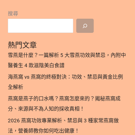
更適合吃磷蝦油關鍵(1)｜貓狗生理構造與人不同 很
的
寵物研究實證亮點 3.1. 磷蝦油功效（一）｜提升
選！
多飼主在挑選保健品時陷入了數字陷阱，拿EPA和
驚
搜尋
Omega-3指數、調節發炎反應 3.2. 磷蝦油功效(二）
DHA濃度猛比較。但您可能忽略了貓狗與人類最大的
人
｜活動力與關節疼痛改善 3.3. 磷蝦油功效（三）｜皮
生理差異：「消化道長度」。 動物類型 腸道長度 : 體
功
毛亮澤、皮膚屏障強化 3.4. 磷蝦油功效(四）｜大
長 Intestinal length to body length 腸胃道表面積 : 體
效！
腦、視力與認知健康 4. 寵物磷蝦油指南：怎麼選
表面積 Gastrointestinal surface area to body
熱門文章
為
擇、怎麼吃？ 4.1. 寵物磷蝦油｜選擇重點 4.2. 寵物磷
surface area Cattle牛 草食 20 : 1 (極長) 3.0 : 1 (極大)
何
雪燕是什麼？一篇解析 5 大雪燕功效與禁忌，內附中
蝦油｜建議攝取方式 5. 寵物南極磷蝦油｜安安營養
Horse馬 草食 12 : 1 2.2 : 1 Baboon狒狒 雜食 8 : 1
Omega-
醫養生 4 款滋陰美白食譜
師總結 6. 寵物磷蝦油｜參考文獻 1. 寵物磷蝦油功效
1.1 : 1 Dog狗 雜食/肉食 6 : 1 0.6 : 1 (吸收面積小)
3
｜更多閱讀 延伸閱讀>>[蝦紅素]蝦紅素(Astaxanthin)
Human人類 雜食 5 : 1 0.8 : 1 Cat貓 肉食 4 : 1 (極短)
海燕窩 vs 燕窩的終極對決：功效、禁忌與黃金比例
吸
真的有效嗎？揭秘貓狗攝取蝦紅素的6項科學實證 延
0.6 : 1 (吸收面積小) 圖一、動物與人類的腸胃道長度
全解析
收
伸閱讀>>[Omega-3]南極磷蝦油跟魚油，誰才最高功
及體表面積量化比較(1) 研究數據顯示，貓狗的腸胃
率
燕窩是燕子的口水嗎？燕窩怎麼來的？揭秘燕窩成
效？完整從消化到吸收利用途徑解析 延伸閱讀>> 高
道表面積（吸收面積）相對較小（僅 0.6:1），尤其
更
品質磷蝦油怎麼選 挑選原則營養師分享 延伸閱讀
分、來源與不為人知的採收真相！
貓咪長度更是只有身體長度的四倍，這意味著牠們的
高？
>>Omega-3聰明選擇磷蝦油！功效遠比魚油佳 版本
先天消化吸收能力是有生理極限的
2026 燕窩功效專業解析、禁忌與 3 種家常燕窩做
閱讀>>磷蝦油功效：讓貓狗健康提升、擁有4大保健
法，營養師教你如何吃出健康！
功效的寵物磷蝦油！ 2. 磷蝦油是什麼？為什麼特別