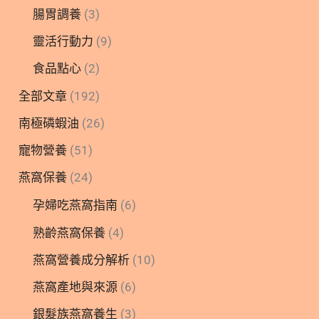
腸胃調養
(3)
靈活行動力
(9)
食品點心
(2)
全部文章
(192)
南極磷蝦油
(26)
寵物營養
(51)
燕窩保養
(24)
孕婦吃燕窩指南
(6)
熟齡燕窩保養
(4)
燕窩營養成分解析
(10)
燕窩產地與來源
(6)
銀髮族燕窩養生
(3)