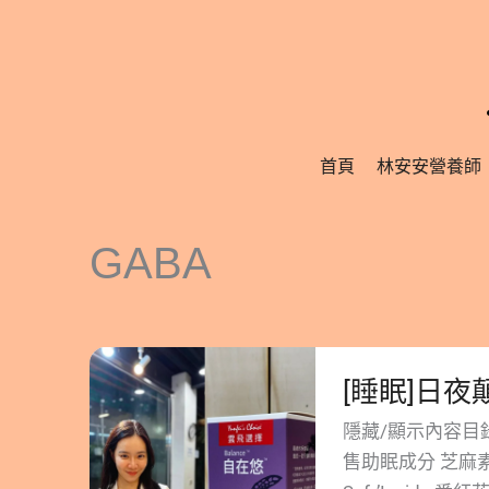
跳
至
主
要
內
首頁
林安安營養師
容
GABA
[睡
[睡眠]日
眠]
日
隱藏/顯示內容目錄 
夜
售助眠成分 芝麻素
顛