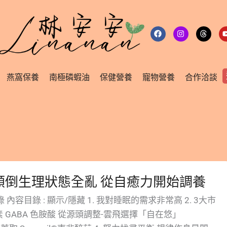
F
I
T
a
n
h
c
s
r
e
t
e
b
a
a
o
g
d
o
r
s
燕窩保養
南極磷蝦油
保健營養
寵物營養
合作洽談
k
a
m
夜顛倒生理狀態全亂 從自癒力開始調養
內容目錄 : 顯示/隱藏 1. 我對睡眠的需求非常高 2. 3大市
 GABA 色胺酸 從源頭調整-雲飛選擇「自在悠」