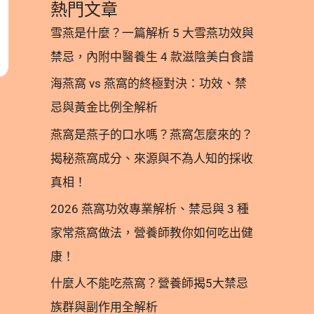
熱門文章
雪燕是什麼？一篇解析 5 大雪燕功效與
禁忌，內附中醫養生 4 款滋陰美白食譜
海燕窩 vs 燕窩的終極對決：功效、禁
忌與黃金比例全解析
燕窩是燕子的口水嗎？燕窩怎麼來的？
揭秘燕窩成分、來源與不為人知的採收
真相！
2026 燕窩功效專業解析、禁忌與 3 種
家常燕窩做法，營養師教你如何吃出健
康！
什麼人不能吃燕窩？營養師揭5大禁忌
族群與副作用全解析