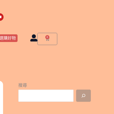
Y
o
u
t
u
b
e
0
選購好物
購
物
籃
搜尋