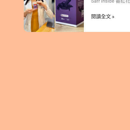
Safr’Inside
倒
5. 參考文獻 1
生
閱讀全文 »
小時以上，也必
理
完成因此只要無
狀
開始各種不舒服…
態
日益加重直播工
全
就寢時常常時間
亂
中小孩上學時間
從
戰日夜節律，我的
自
員，當然不可能坐
癒
#GABA 、 #
力
助調節我反覆不定的
開
最高上限攝取量為
始
素E，八週可有
調
用作為新保健成分 
養
效果，可以幫助減