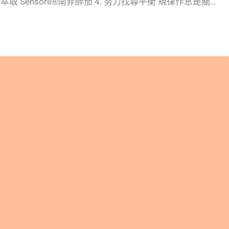
 番紅花萃取 Sensoril®南非醉茄 4. 努力找尋平衡 規律作息是關鍵
. 我對睡眠的需求非常高 我的睡眠要求很高不但睡眠要足滿十
須要有深層睡眠一小時工作時間我會壓縮在五小時內高效率
法滿足睡眠的需求連續兩天，第二天睡眠敏感體質的我就會
 而在當上自由接案者後工作時間上的安排更讓我睡眠困擾
作讓回到家都是半夜兩點，再整理完一切沈澱思緒後準備要
已經到了半夜（凌晨？）四五點！不上播的日子又要配合家
早上六點半起床準備送出門夜貓晨起的每週循環，反覆地挑
生理狀態大亂！ 當發現這現象時，營養師身為健康醫療人
以待斃！立刻運用自己的營養學知識，使用了 #芝麻素 、
色胺酸、 #自在悠 以及安排 #工作調整、 #睡眠儀式 等方式來協
作息 2. 3大市售助眠成分 👉芝麻素 芝麻素在台灣法規
15毫克。2015年有一研究指出，芝麻素10毫克加上維生
效穩定睡眠品質及皮膚狀況。此研究後來也被市場上拿來應
👉 GABA GABA是抑制性神經傳導物質，具有舒緩放鬆的
少入睡時間和延長熟睡 👉色胺酸 色胺酸為白天血清素-快