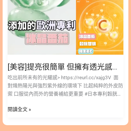
擁
有
透
光
感
卻
很
難
[美容]提亮很簡單 但擁有透光感卻很難
吃出前所未有的光耀感> https://reurl.cc/xajg3V 面
對熾熱陽光與強烈紫外線的環境下 比起純粹的外皮防
禦 口服從內而外的營養補給更重要 #日本專利穀胱甘
肽奢白膠囊 就是最好的選擇 不只是黯淡無神氣色差
閱讀全文 »
的曙光 更是仙度破表的白月光 耳熟能詳的亮顏聖品-
穀胱甘肽 具有歐美日專利認證 且高達98%高純度 在
養顏美容方面絕對是小Case 但營養師安安我私心最