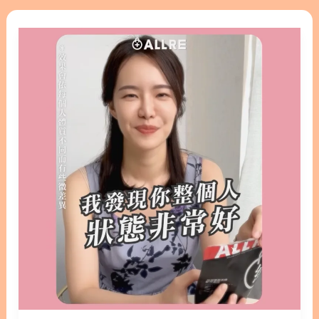
愛的還是「歐洲專利冰晶番茄」 才是決定肌膚的乾淨
[膠
澄澈和光澤感的關鍵 有的人皮膚很白沒錯 但看起來
原
毫無血色 氣色不佳 這時侯就需要冰晶番茄的助陣 從
蛋
內在調整體質 亮顏有感 這就是我要的~ 一眼 就能看
白]
得出的通透明亮 最後還有93%頂規濃度的美國複方維
愛
生素C 促進膠原蛋白的形成 具抗氧化效果 即便再粗
美
糙乾皺 也能昇華成豐滿光澤亮眼 無須多言就能自然
的
透出看得見的美 這就是養顏美容的最高境界~ ALLRE
我
歐瑞生醫 #奢白膠囊 #養顏美容 #專利 #冰晶番茄 #
對
穀胱甘肽 #美光肌 #提亮 #透亮 #光澤 #保健 #保養
膠
#ALLRE #ALLRE_歐瑞生醫 #歐瑞生醫 #營養師安安 #
原
安安營養師 加入追蹤林安安營養師粉絲團，用營養蘊
蛋
育健康! 關於作者 關於作者 林安安營養師 營養師、健
白
康講師、專欄作家、直播主。 溫柔堅毅的營養師，曾
的
經歷過職場霸凌，受焦慮憂鬱症纏身及心理分裂，透
挑
過藥物、營養、心理治療走出，努力鑽研寵物營養、
選