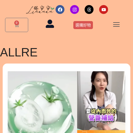
跳
F
I
T
Y
a
n
h
o
至
c
s
r
u
主
e
t
e
t
0
購
b
a
a
u
選購好物
要
物
o
g
d
b
o
r
s
e
籃
內
k
a
m
容
ALLRE
[美
容]
提
亮
很
簡
單
但