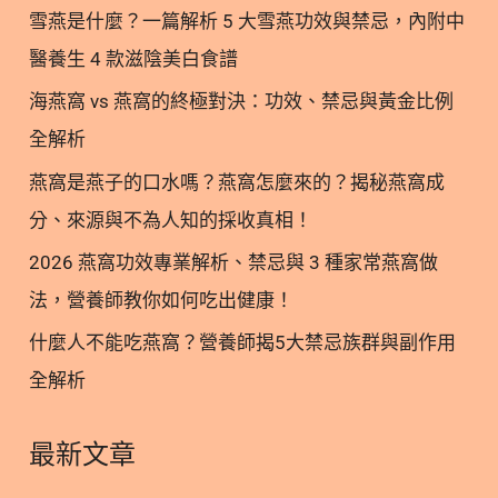
磨… 這包是無糖配方 吃起來不會有負擔之外 口感上
雪燕是什麼？一篇解析 5 大雪燕功效與禁忌，內附中
也很順 只有淡淡的生薑味 沒有任何腥臭 蠻建議大家
醫養生 4 款滋陰美白食譜
早上空腹直接泡水喝 效果最好哦~ 讓每一天的自己都
海燕窩 vs 燕窩的終極對決：功效、禁忌與黃金比例
看起來比昨天更美~ ALLRE 歐瑞生醫 #ALLRE #歐瑞
生醫 #保健食品 #健康維持 #膠原蛋白 #豐盈 #養顏美
全解析
容 #營養補給 #青春美麗 加入追蹤林安安營養師粉絲
燕窩是燕子的口水嗎？燕窩怎麼來的？揭秘燕窩成
團，用營養蘊育健康! 關於作者 關於作者 林安安營養
分、來源與不為人知的採收真相！
師 營養師、健康講師、專欄作家、直播主。 溫柔堅
毅的營養師，曾經歷過職場霸凌，受焦慮憂鬱症纏身
2026 燕窩功效專業解析、禁忌與 3 種家常燕窩做
及心理分裂，透過藥物、營養、心理治療走出，努力
法，營養師教你如何吃出健康！
鑽研寵物營養、運動營養、美容營養等領域，期許用
什麼人不能吃燕窩？營養師揭5大禁忌族群與副作用
自身經驗和營養專業帶給世界美好溫柔。 瀏覽次數：
全解析
5
最新文章