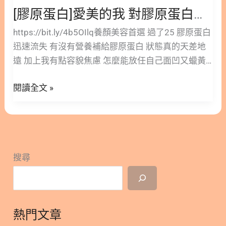
運動營養、美容營養等領域，期許用自身經驗和營養
[膠原蛋白]愛美的我 對膠原蛋白的挑選可是很苛刻的
可
專業帶給世界美好溫柔。 瀏覽次數： 11
是
https://bit.ly/4b5OIlq養顏美容首選 過了25 膠原蛋白
很
迅速流失 有沒有營養補給膠原蛋白 狀態真的天差地
苛
遠 加上我有點容貌焦慮 怎麼能放任自己面凹又蠟黃
刻
勢必得把吃膠原蛋白這檔事當作例行公事 膠原蛋白不
的
閱讀全文 »
只和皮膚有關 也是骨骼、毛根、指甲等身體各處的組
成要素之一 營養師我吃下來體感最好的就是 #強健豐
盈法絲膠原蛋白 一天吃2湯匙 就可以補充6500毫克
的高純度 含量非常高 所以養顏美容就變成了一片小
蛋糕 結合白首鳥、芝麻、亞麻仁等8大法絲營養素 還
搜尋
能在女人的第二張臉上有著強烈體感 空洞警報不亮燈
盡情秀出一頭豐盈飄逸~ 除了含量高 更要稱讚的是分
子很小 透過水解和酵素切割成胜肽級的大小 才能這
麼快被身體好好吸收 外貌氣色都有顯著的好轉 膠原
熱門文章
蛋白是要天天吃的 有腥味或不好入口的話就會是種折