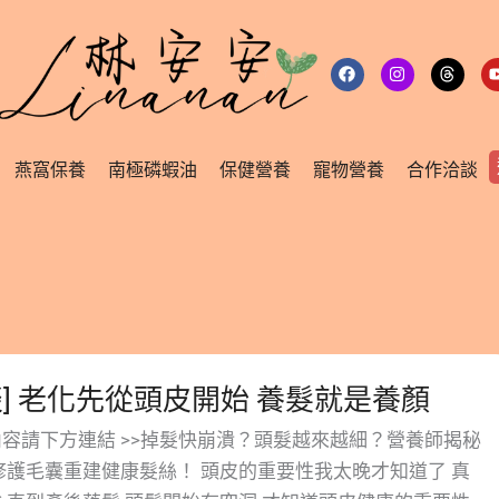
F
I
T
a
n
h
c
s
r
e
t
e
b
a
a
o
g
d
o
r
s
燕窩保養
南極磷蝦油
保健營養
寵物營養
合作洽談
k
a
m
談] 老化先從頭皮開始 養髮就是養顏
容請下方連結 >>掉髮快崩潰？頭髮越來越細？營養師揭秘
修護毛囊重建健康髮絲！ 頭皮的重要性我太晚才知道了 真