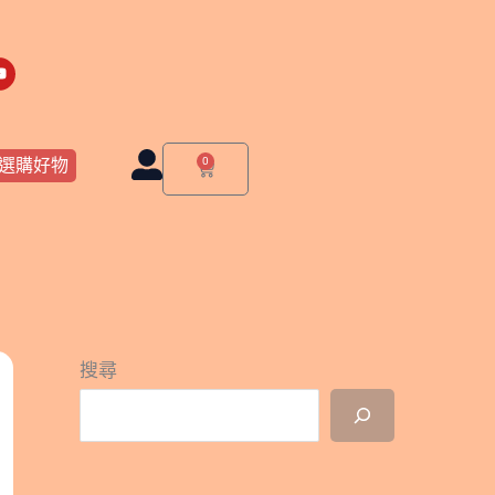
Y
o
u
t
u
b
e
0
選購好物
購
物
籃
搜尋