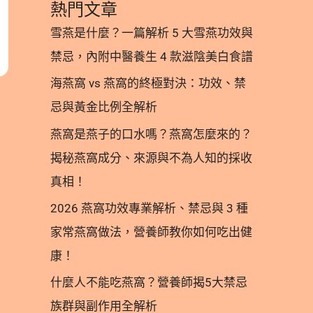
熱門文章
雪燕是什麼？一篇解析 5 大雪燕功效與
禁忌，內附中醫養生 4 款滋陰美白食譜
海燕窩 vs 燕窩的終極對決：功效、禁
忌與黃金比例全解析
燕窩是燕子的口水嗎？燕窩怎麼來的？
揭秘燕窩成分、來源與不為人知的採收
真相！
2026 燕窩功效專業解析、禁忌與 3 種
家常燕窩做法，營養師教你如何吃出健
康！
什麼人不能吃燕窩？營養師揭5大禁忌
族群與副作用全解析