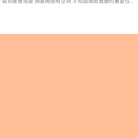
 直到產後落髮 頭髮開始有空洞 才知道頭皮健康的重要性
原蛋白有慢慢恢復 但髮質狀況也與年輕時不大相同 空洞
髮為主 用了好多方法但終歸還是得從營養調理下手 現在
健產品都很感慨 當時如果有補充”這個成分”就好了…. 最容
營養素 蛋白質：建構毛髮結構 鐵質：促進頭皮血液循環
 頭質堅韌 生物素（維生素B7）：蛋白質代謝 還有一個特
大家～ HGP™水解蛋黃粉 研究證實含有促生長因子，
rowth Peptide)能刺激促進毛髮生長，讓毛髮的密度及直徑均增
度是臉皮的六倍！ 不想被看出年齡 像安安一樣後悔莫及 現
營養開始保養吧 #營養師安安#安安營養師#風傳媒#風傳
師#直播營養師#頭髮健康#頭髮營養#毛髮健康#頭髮生長
養師粉絲團，用營養蘊育健康! 關於作者 關於作者 林安安
健康講師、專欄作家、直播主。 溫柔堅毅的營養師，曾經
受焦慮憂鬱症纏身及心理分裂，透過藥物、營養、心理治療
寵物營養、運動營養、美容營養等領域，期許用自身經驗和
美好溫柔。 瀏覽次數： 3