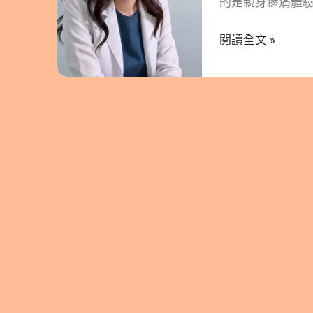
的是親身慘痛體驗
老
後來雖然拼命吃膠
化
閱讀全文 »
處現在還是以細毛
先
看到毛髮健康的保
從
易忽略缺少的養髮
頭
鋅：毛囊健康生長
皮
殊專利成分介紹給
開
HGP(Hair G
始
加！ 頭皮老化速
養
在還是開始好好由
髮
媒訪談#接案營養
就
加入追蹤林安安營
是
營養師 營養師、
養
歷過職場霸凌，
顏
走出，努力鑽研
營養專業帶給世界