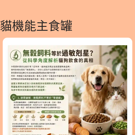
貓機能主食罐
無
穀
飼
料
等
於
過
敏
剋
星？
從
科