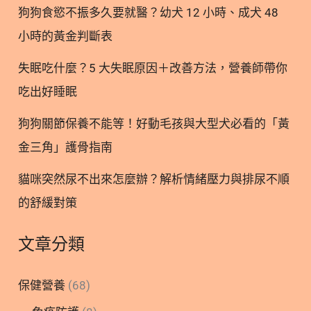
活中為牠們的健康打底。 2. 貓機能罐怎麼挑？5大保
狗狗食慾不振多久要就醫？幼犬 12 小時、成犬 48
健領域全解析 挑選貓機能罐時，建議先觀察家中貓咪
小時的黃金判斷表
最需要加強的健康領域。以下將針對五大常見的保健
需求，為您整理挑選時的觀察重點。 2.1. 腎臟與泌尿
失眠吃什麼？5 大失眠原因＋改善方法，營養師帶你
照護 腎臟與泌尿道問題是許多熟齡貓常見的困擾，充
吃出好睡眠
足的水分攝取是維持健康的關鍵之一。針對這類需
求，通常建議選擇磷含量與鈉含量經過控制的配方，
狗狗關節保養不能等！好動毛孩與大型犬必看的「黃
以減少身體的代謝負擔。此外，含有蔓
金三角」護骨指南
貓咪突然尿不出來怎麼辦？解析情緒壓力與排尿不順
的舒緩對策
文章分類
保健營養
(68)