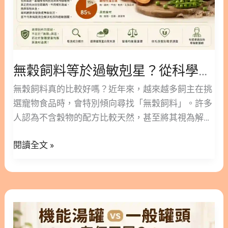
學
角
度
解
無穀飼料等於過敏剋星？從科學角度解析貓狗飲食的真相
析
貓
無穀飼料真的比較好嗎？近年來，越來越多飼主在挑
狗
選寵物食品時，會特別傾向尋找「無穀飼料」。許多
飲
人認為不含穀物的配方比較天然，甚至將其視為解決
食
毛孩皮膚或腸胃過敏的萬丹妙藥。 然而，無穀配方真
的
閱讀全文 »
的適合每一隻毛小孩嗎？它是否如市面傳言般完美無
真
缺？將從科學與專業營養的角度，帶您一步步探討。
相
這篇文章林安安營養師將為您深入剖析無穀與有穀飼
料的真實差異。期望能幫助您避開常見的行銷話術，
機
為家中寶貝找到最合適的飲食選擇。 隱藏/顯示內容
能
目錄 內容目錄 : 顯示/隱藏 1. 迷思破解：無穀飼料不
湯