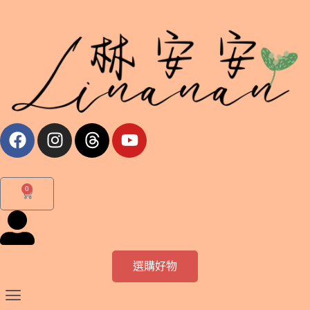
跳
至
主
要
內
容
F
I
T
Y
a
n
h
o
c
s
r
u
e
t
e
t
0
購
b
a
a
u
物
o
g
d
b
籃
o
r
s
e
k
a
m
選購好物