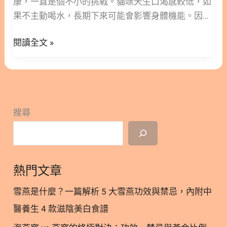
康，一直是個不小的挑戰。貓咪天生口渴感較低，如
類來作為碳水化合物的替代品。 許多飼主更換無穀配
的
果不主動喝水，長期下來可能會影響身體機能。因
方，是因為擔心穀物會引起毛孩過敏。但美國獸醫師
專
此，透過濕食來補充水分與營養，成為了許多飼主的
協會（AVMA）的研究指出，高達85%的寵物過敏原
業
閱讀全文 »
日常首選。 近年來，市面上推出了許多添加特定營養
其實來自於動物性蛋白質，僅有15%來自於其他食
挑
素的罐頭產品，讓毛孩在吃飯的同時也能兼顧健康。
材。 也就是說，當貓咪或狗狗出現食物過敏時，真正
選
本文林安安營養師將帶您深入了解這類產品的特色，
的元凶往往是雞肉、牛肉或乳製品，而非穀物本身。
原
並從腎臟、免疫、皮膚、腸胃到關節等5大領域，為
單純將飲食替換成無穀配方，並不代表就能完全解決
則
您全面解析挑選重點。希望這篇文章能幫助您找到最
毛孩的過敏困擾。 2. 專為貓主子設計：貓無穀飼料
搜尋
適合家中寶貝的專屬菜單。 ○ 加入追蹤 林安安營養
與貓咪無穀飼料怎麼挑？ 2.1. 無穀貓飼料適合哪些貓
師粉絲團，用營養蘊育健康！ 隱藏/顯示內容目錄 內
咪？ 貓咪天生是肉食性動物，在自然環境中幾乎不會
容目錄 : 顯示/隱藏 1. 什麼是機能罐？為貓咪健康加
主動攝取穀物。因此，貓無穀飼料在設計理念上，的
分的秘密 2. 貓機能罐怎麼挑？5大保健領域全解析
確較為貼近貓咪的原始飲食結構。 如果您的貓咪曾經
熱門文章
2.1. 腎臟與泌尿照護 2.2. 免疫力與情緒支持 2.3. 皮膚
由獸醫確診對特定穀物過敏，那麼貓咪無穀飼料會是
與毛髮保養 2.4. 腸胃消化機能 2.5. 關節與行動力維護
一個相當不錯的選擇。此外，對於長期腸胃敏感的貓
雪燕是什麼？一篇解析 5 大雪燕功效與禁忌，內附中
3. 主食與副食的抉擇：貓機能主食罐的優勢 4. 打造
咪來說，排除傳統穀物有時能
醫養生 4 款滋陰美白食譜
完美飲食：機能食罐與機能湯罐的搭配指南 5. 給貓