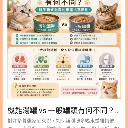
等於「零過敏」 2. 專為貓主子設計：貓無穀飼料與
罐
貓咪無穀飼料怎麼挑？ 2.1. 無穀貓飼料適合哪些貓
vs
咪？ 2.2. 挑選貓飼料無穀配方的注意事項 3. 汪星人
一
飲食解析：狗狗無穀飼料的真相 3.1. 狗狗真的需要狗
般
無穀飼料嗎？ 3.2. 無穀狗飼料與心臟病(DCM)的潛在
罐
關聯 3.3. 有穀飼料 vs 無穀飼料：營養價值大比拼 4.
頭
為毛孩挑選最合適的健康飲食 5. 無穀飼料常見問題
有
FAQ Q1：無穀飼料一定比有穀飼料更健康嗎？ Q2：
何
狗狗一直抓癢，換成無穀飼料就會好嗎？ Q3：吃無
不
穀飼料真的會導致狗狗得心臟病嗎？ Q4：我想幫貓
同？
咪換成無穀飼料，應該怎麼做？ Q5：幼犬或幼貓也
新
適合吃無穀飼料嗎？ ○ 加入追蹤 林安安營養師粉絲
手
團，用營養蘊育健康！ 1. 迷思破解：無穀飼料不等
貓
於「零過敏」 所謂的無穀飼料，主要是指配方中不包
機能湯罐 vs 一般罐頭有何不同？新手貓奴必看的專業挑選原則
奴
含小麥、玉米、稻米或大麥等傳統穀類來源。取而代
必
對許多養貓家庭來說，如何讓貓咪多喝水並維持健
之的，廠商通常會使用馬鈴薯、地瓜、豌豆或其他豆
看