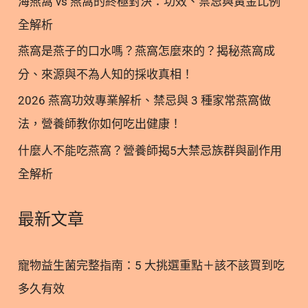
海燕窩 vs 燕窩的終極對決：功效、禁忌與黃金比例
咪更好的生活，立即挑選適合的機能湯罐！ 6. 機能
湯罐常見問題 FAQ Q1：機能湯罐可以每天給貓咪吃
全解析
嗎？ Q2：挑嘴貓不愛吃主食罐怎麼辦？ Q3：機能湯
燕窩是燕子的口水嗎？燕窩怎麼來的？揭秘燕窩成
罐和補水湯包對於不愛喝水的貓咪真的有幫助嗎？
分、來源與不為人知的採收真相！
Q4：腎臟比較脆弱的熟齡貓可以吃嗎？ Q5：一般罐
頭跟機能罐的差別到底在哪裡？ 1. 什麼是機能罐？
2026 燕窩功效專業解析、禁忌與 3 種家常燕窩做
為貓咪健康加分的秘密 市面上的貓咪罐頭種類繁多，
法，營養師教你如何吃出健康！
其中「機能罐」可以被理解為美味罐頭的升級版。這
什麼人不能吃燕窩？營養師揭5大禁忌族群與副作用
類產品保留了傳統罐頭的高適口性與豐富水分，並額
全解析
外添加了針對特定健康需求的營養成分。例如，常見
的添加物包括Omega-3、葡萄糖胺、牛磺酸等，能幫
助貓咪在日常飲食中獲得更多支持。 比起單純餵食保
最新文章
健食品，這類罐頭能讓貓咪在享受美食的過程中，自
然而然地攝取所需營養。對於比較抗拒吞咽膠囊或粉
寵物益生菌完整指南：5 大挑選重點＋該不該買到吃
末的毛孩來說，這是一個相對輕鬆且無壓力的保養方
多久有效
式。只要依照貓咪的身體狀況來挑選，就能在日常生