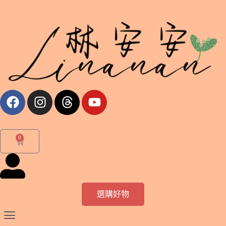
跳
至
主
要
內
容
F
I
T
Y
a
n
h
o
c
s
r
u
e
t
e
t
0
購
b
a
a
u
物
o
g
d
b
籃
o
r
s
e
k
a
m
選購好物