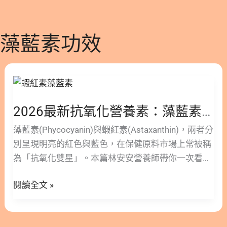
藻藍素功效
2026
最
新
2026最新抗氧化營養素：藻藍素與蝦紅素哪個好？功效實證、適用族群與挑選懶人包
抗
氧
藻藍素(Phycocyanin)與蝦紅素(Astaxanthin)，兩者分
化
別呈現明亮的紅色與藍色，在保健原料市場上常被稱
營
為「抗氧化雙星」。本篇林安安營養師帶你一次看懂
養
蝦紅素與藻藍素的差異、抗氧化能力比較、各自的健
素：
閱讀全文 »
康功效，以及該如何挑選最適合自己的抗氧化營養
藻
素。 隱藏/顯示內容目錄 內容目錄 : 顯示/隱藏 1. 藻
藍
藍素(C-phycocyanin)是什麼？來自大海的藍色超級食
素