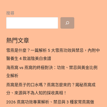
物！ 1.1. 藻藍素來源 1.2. 藻藍素功效 1.3. 藻藍素挑
與
戰 2. 蝦紅素(Astaxanthin)是什麼？紅色最強抗氧化
蝦
搜尋
劑！ 2.1. 蝦紅素來源 2.2. 蝦紅素功效 3. 藻藍素 vs 蝦
紅
紅素：差異一次看懂！ 4. 藻藍素＋蝦紅素能一起吃
素
嗎？ 5. 蝦紅素延伸閱讀 6. 林安安營養師總結：藻藍
哪
素 vs 蝦紅素 7. 藻藍素蝦紅素參考文獻 1. 藻藍素(C-
個
熱門文章
phycocyanin)是什麼？來自大海的藍色超級食物！
好？
1.1. 藻藍素來源 藻藍素，或又稱藻藍蛋白，指的是來
雪燕是什麼？一篇解析 5 大雪燕功效與禁忌，內附中
功
自一種螺旋藻(又稱藍藻，Spirulina platensis )的蛋白
醫養生 4 款滋陰美白食譜
效
質，它是一種水溶性藍色蛋白質，也是一種天然的色
實
海燕窩 vs 燕窩的終極對決：功效、禁忌與黃金比例
素，呈現海洋般的鮮明藍色色澤。 1.2. 藻藍素功效
證、
近年的研究指出，藻藍素具備一些健康效益： 1.3. 藻
全解析
適
藍素挑戰 目前雖然有大量體外研究探討相關機制和疾
燕窩是燕子的口水嗎？燕窩怎麼來的？揭秘燕窩成
用
病功效，但臨床研究較少。而在經濟效益上，由於養
分、來源與不為人知的採收真相！
族
殖方法簡單，可實施大規模生產，藻藍素未來有望成
群
為保健食品業中的新星！ 2. 蝦紅素(Astaxanthin)是什
2026 燕窩功效專業解析、禁忌與 3 種家常燕窩做
與