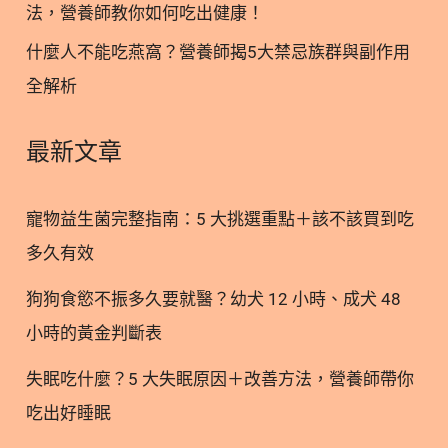
麼？紅色最強抗氧化劑！ 2.1. 蝦紅素來源 蝦紅素是
法，營養師教你如何吃出健康！
挑
一種天然的紅色色素類胡蘿蔔素(Carotenoid)，主要
什麼人不能吃燕窩？營養師揭5大禁忌族群與副作用
選
來源包含各種微藻，例如雨生紅球藻
懶
全解析
(Haematococcus pluvialis)，也能透過食用甲殼類動
人
物(蝦、蟹、磷蝦)和鮭魚、虹鱒等間接攝入， 2.2. 蝦
包
紅素功效 研究表明，蝦紅素的抗氧化能力最高，比維
最新文章
生素E高100-500倍，其自由基抑制活性也比其他抗
氧化劑（維生素E、α-胡蘿蔔素、β-胡蘿蔔素、葉黃
寵物益生菌完整指南：5 大挑選重點＋該不該買到吃
素和番茄紅素等）高10倍(3)。 圖一、蝦紅素結構不
多久有效
同其他抗氧化營養素 3. 藻藍素 vs 蝦紅素：差異一次
看懂！ 藻藍素phycocyanin 蝦紅素Astaxanthin 來源
狗狗食慾不振多久要就醫？幼犬 12 小時、成犬 48
藍藻 主要：雨生紅球藻其他：甲殼類動物(蝦、蟹、
小時的黃金判斷表
磷蝦)和鮭魚、虹鱒 特性
失眠吃什麼？5 大失眠原因＋改善方法，營養師帶你
吃出好睡眠