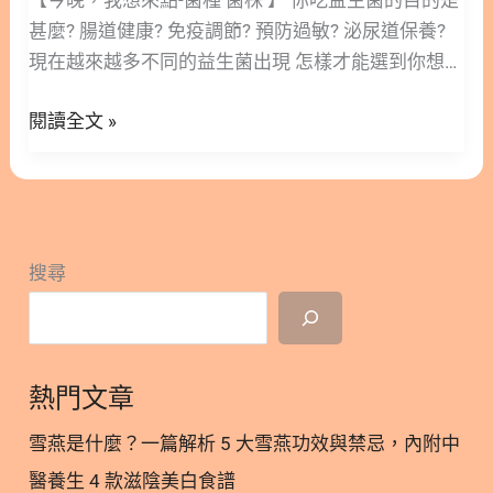
【今晚，我想來點-菌種 菌株 】 你吃益生菌的目的是
3.3. 如何餵貓益生菌？挑嘴貓與化毛球對 3.4. 如何依
甚麼? 腸道健康? 免疫調節? 預防過敏? 泌尿道保養?
症狀選菌株？換糧、皮膚、老年 4. 如何知道寵物益
現在越來越多不同的益生菌出現 怎樣才能選到你想要
生菌有效？吃多久有感 4.1. 如何抓見效時間？腸胃、
的功效益生菌呢? 『菌株』 菌株其實就是這個菌的全
皮膚、免疫多久 4.2. 如何判斷益生菌有效？看便便、
閱讀全文 »
名 以往市場上會講的大部分叫做『菌種』，是一個比
食慾、精神 4.3. 為什麼吃了反而軟便？是適應還是該
較大的分類 現在已經精準到利用基因定序抓出是哪一
停 4.4. 什麼時候該換或就醫？沒效與惡化判斷 5. 什
株 而『菌株』才有實驗驗證功效 商品包裝上怎麼分
麼是最多人問的寵物益生菌疑問？6 題解答 5.1. 為什
辨挑的是菌種還是菌株? 以安麗強效複合益生菌為例
麼益生菌能天天吃？長期補充會過量嗎 5.2. 如何在抗
乳雙岐桿菌(Bifidobacterium animals ssp. lactis )這
生素後補菌？間隔多久最適合 5.3. 為什麼幼貓幼犬也
搜尋
個是『菌種』 乳雙岐桿菌HN019 (Bifidobacterium
能吃？幾月齡可開始 5.4. 如何保存益生菌？台灣潮濕
animals ssp. lactis HN019 ) HN019這個由英文跟數
開封後怎放 5.5. 為什麼優格不能取代益生菌？ 5.6. 如
字組合而成的就是『菌株』編號 更口語解釋，以前只
何避免買到假貨？哪裡買最安心 6. 寵物益生菌常見
溝通姓『林』的人很多是營養師(菌種) 現在更精準的
問題 FAQ Q1：寵物益生菌是什麼？和人吃的益生菌
熱門文章
可以抓出，原來是叫做『林安安』的人才是營養師唷
一樣嗎？ Q2：為什麼我家毛孩吃了益生菌好像沒
～ (菌株) 這樣 你知道怎麼挑了嗎? 益生菌最好挑成
雪燕是什麼？一篇解析 5 大雪燕功效與禁忌，內附中
效？ Q3：益生菌要怎麼餵、什麼時候吃最好？
分標示到『菌株』 不同的菌株有被證實不同的功效
醫養生 4 款滋陰美白食譜