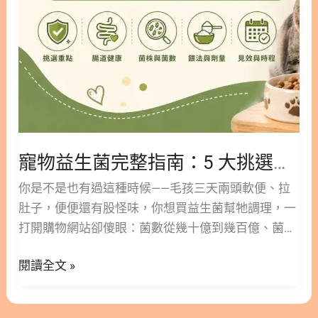
南：
5
大
挑
選
重
點
＋
寵物益生菌完整指南：5 大挑選重點＋該不該買到吃多久有效
該
不
你是不是也有過這種時候——毛孩三天兩頭軟便、拉
該
肚子，便便還有股怪味，你想買益生菌幫牠調理，一
買
打開購物網站卻傻眼：菌數從幾十億到幾百億、菌株
到
編號落落長，到底該挑哪一款？ 別擔心，會在成分表
吃
閱讀全文 »
前卡關的絕對不只你一個，幾乎每個毛孩爸媽都走過
多
這一遭。 林安安營養師這篇會帶你一次搞懂：毛孩到
久
底該不該補、CFU 和菌株怎麼看才不踩雷、狗和貓的