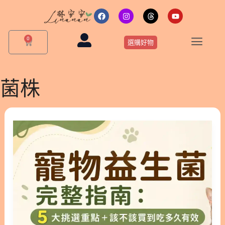
跳
F
I
T
Y
a
n
h
o
至
c
s
r
u
主
e
t
e
t
0
購
b
a
a
u
選購好物
要
物
o
g
d
b
o
r
s
e
籃
內
k
a
m
容
菌株
寵
物
益
生
菌
完
整
指