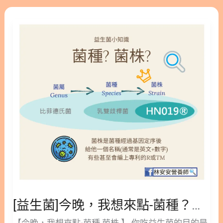
有
餵法差在哪；更關鍵的是，補上大家最常忽略的一塊
[益
效
——怎麼確認益生菌真的有效、什麼時候該停。看
生
完，你就能自己挑對、餵對，不花冤枉錢。 隱藏/顯
菌]
示內容目錄 內容目錄 : 顯示/隱藏 1. 什麼是寵物益生
今
菌？6 種情況毛孩需要補 1.1. 什麼是好菌與壞菌？益
晚，
生菌如何平衡菌叢 1.2. 什麼症狀該補益生菌？6 種常
我
見警訊 1.3. 什麼情況別自己買？3 種要先看獸醫 1.4.
想
為什麼犬貓不能吃人用益生菌？ 2. 如何挑選寵物益
來
生菌？菌數與菌株 5 重點 2.1. 什麼是 CFU？菌數越高
點-
越好還是看存活率 2.2. 為什麼要看菌株編號？菌種是
菌
否越多越好 2.3. 什麼是益生質與後生元？和益生菌差
種？
在哪 2.4. 什麼是活菌與死菌？後生元為何也有效 2.5.
菌
如何選劑型？粉劑、膠囊、咀嚼錠比較 2.6. 為什麼要
株？
避開糞腸球菌與屎腸球菌？ 3. 如何幫狗和貓補益生
菌？餵法與劑量差異 3.1. 為什麼狗貓益生菌不能共用
[益生菌]今晚，我想來點-菌種？菌株？
一款？ 3.2. 如何餵狗狗益生菌？按體重抓劑量時機