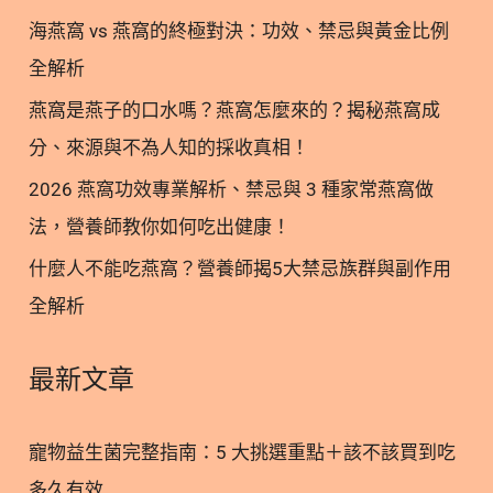
菌株才是真正精準有證實功效的益生菌 #有點難我知
海燕窩 vs 燕窩的終極對決：功效、禁忌與黃金比例
道 #只是工作有感 #營養師 #營養師安安 #益生菌 #菌
株 #菌種 加入追蹤林安安營養師粉絲團，用營養蘊育
全解析
健康! 關於作者 關於作者 林安安營養師 營養師、健康
燕窩是燕子的口水嗎？燕窩怎麼來的？揭秘燕窩成
講師、專欄作家、直播主。 溫柔堅毅的營養師，曾經
分、來源與不為人知的採收真相！
歷過職場霸凌，受焦慮憂鬱症纏身及心理分裂，透過
藥物、營養、心理治療走出，努力鑽研寵物營養、運
2026 燕窩功效專業解析、禁忌與 3 種家常燕窩做
動營養、美容營養等領域，期許用自身經驗和營養專
法，營養師教你如何吃出健康！
業帶給世界美好溫柔。 瀏覽次數： 29
什麼人不能吃燕窩？營養師揭5大禁忌族群與副作用
全解析
最新文章
寵物益生菌完整指南：5 大挑選重點＋該不該買到吃
多久有效