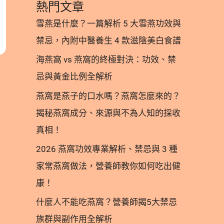
熱門文章
雪燕是什麼？一篇解析 5 大雪燕功效與
禁忌，內附中醫養生 4 款滋陰美白食譜
海燕窩 vs 燕窩的終極對決：功效、禁
忌與黃金比例全解析
燕窩是燕子的口水嗎？燕窩怎麼來的？
揭秘燕窩成分、來源與不為人知的採收
真相！
2026 燕窩功效專業解析、禁忌與 3 種
家常燕窩做法，營養師教你如何吃出健
康！
什麼人不能吃燕窩？營養師揭5大禁忌
族群與副作用全解析