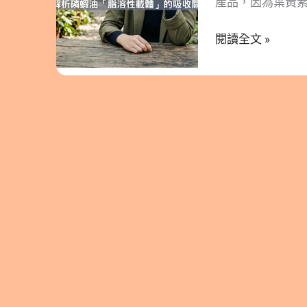
產品，因為葉黃
是
用率僅有 10-
無
閱讀全文 »
穩定累積至眼底黃
感？
不談行銷話術，
解
與玉米黃素的吸
析
的強大載體，發揮 
磷
吃才有效?解析磷
蝦
錄 : 顯示/隱藏
油
葉黃素與玉米黃素？
「脂
與玉米黃素「必須
溶
配「油脂」？ 三、
性
Omega-3 強
載
3.3. 實證功
體」
黃素的日常吃法 
如
獻 一、 護眼雙星
何
米黃素？ 葉黃素（L
突