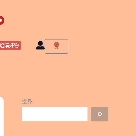
Y
o
u
t
u
b
e
0
選購好物
購
物
籃
搜尋