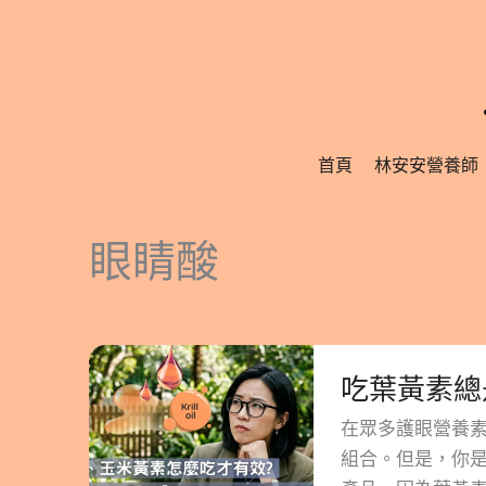
跳
至
主
要
內
首頁
林安安營養師
容
眼睛酸
吃
葉
黃
在眾多護眼營養
素
組合。但是，你是
總