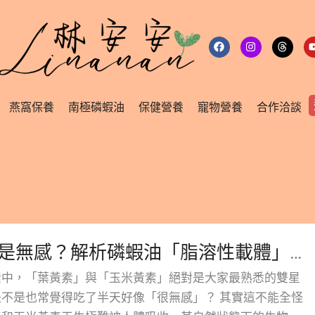
F
I
T
a
n
h
c
s
r
e
t
e
b
a
a
o
g
d
o
r
s
燕窩保養
南極磷蝦油
保健營養
寵物營養
合作洽談
k
a
m
吃葉黃素總是無感？解析磷蝦油「脂溶性載體」如何突破葉黃素與玉米黃素的吸收障礙！
素中，「葉黃素」與「玉米黃素」絕對是大家最熟悉的雙星
不是也常覺得吃了半天好像「很無感」？ 其實這不能全怪