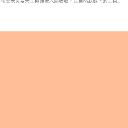
素和玉米黃素天生極難被人體吸收，其自然狀態下的生物利
15%！而且，它們被腸道吸收後，還需要好幾個月的時間才能
斑部並發揮作用。 大家好，我是林安安營養師。今天我們
直接從科學文獻與營養學的生理機制出發，帶你破解葉黃素
收困境，並深入剖析如何利用「磷蝦油」這個高生物利用率
1+1>3 的保養效益！ 版本閱讀>> 葉黃素、玉米黃素怎麼
蝦油「脂溶性載體」的吸收關鍵 隱藏/顯示內容目錄 內容目
 一、 護眼雙星：認識預防黃斑部病變的關鍵營養 1.1. 什麼是
 1.2. 生理功能互補，構築藍光防護網 1.3. 為什麼葉黃素
」一起吃？ 二、 突破吸收瓶頸：為什麼吃葉黃素一定要
 磷蝦油作為神級載體：破解脂溶性營養的吸收障礙 3.1.
化眼底運輸效率 3.2.為什麼首選是「磷蝦油」而非一般魚油？
效：大幅提升葉黃素吸收率 四、 營養師實用建議：葉黃素＋玉米
五、 葉黃素＋玉米黃素結論 六、葉黃素＋玉米黃素參考文
：認識預防黃斑部病變的關鍵營養 1.1. 什麼是葉黃素與玉
utein）與玉米黃素（Zeaxanthin）同屬於類胡蘿蔔素