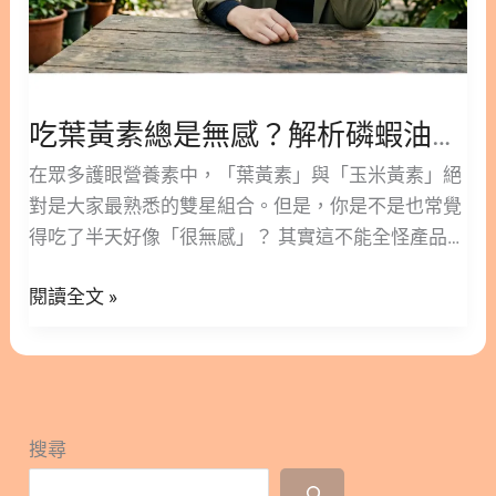
析
磷
蝦
油
吃葉黃素總是無感？解析磷蝦油「脂溶性載體」如何突破葉黃素與玉米黃素的吸收障礙！
「脂
在眾多護眼營養素中，「葉黃素」與「玉米黃素」絕
溶
對是大家最熟悉的雙星組合。但是，你是不是也常覺
性
得吃了半天好像「很無感」？ 其實這不能全怪產品，
載
因為葉黃素和玉米黃素天生極難被人體吸收，其自然
體」
閱讀全文 »
狀態下的生物利用率僅有 10-15%！而且，它們被腸
如
道吸收後，還需要好幾個月的時間才能穩定累積至眼
何
底黃斑部並發揮作用。 大家好，我是林安安營養師。
突
今天我們不談行銷話術，直接從科學文獻與營養學的
破
生理機制出發，帶你破解葉黃素與玉米黃素的吸收困
葉
搜尋
境，並深入剖析如何利用「磷蝦油」這個高生物利用
黃
率的強大載體，發揮 1+1>3 的保養效益！ 版本閱讀
素