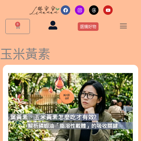
跳
F
I
T
Y
a
n
h
o
至
c
s
r
u
主
e
t
e
t
0
購
b
a
a
u
選購好物
要
物
o
g
d
b
o
r
s
e
籃
內
k
a
m
容
玉米黃素
吃
葉
黃
素
總
是
無
感？
解