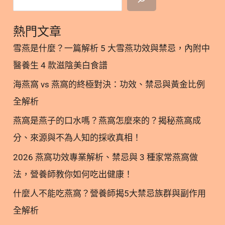
>> 葉黃素、玉米黃素怎麼吃才有效?解析磷蝦油「脂
與
溶性載體」的吸收關鍵 隱藏/顯示內容目錄 內容目錄
玉
熱門文章
: 顯示/隱藏 一、 護眼雙星：認識預防黃斑部病變的
米
雪燕是什麼？一篇解析 5 大雪燕功效與禁忌，內附中
關鍵營養 1.1. 什麼是葉黃素與玉米黃素？ 1.2. 生理功
黃
醫養生 4 款滋陰美白食譜
能互補，構築藍光防護網 1.3. 為什麼葉黃素與玉米黃
素
素「必須」一起吃？ 二、 突破吸收瓶頸：為什麼吃
的
海燕窩 vs 燕窩的終極對決：功效、禁忌與黃金比例
葉黃素一定要配「油脂」？ 三、 磷蝦油作為神級載
吸
全解析
體：破解脂溶性營養的吸收障礙 3.1. Omega-3 強化
收
燕窩是燕子的口水嗎？燕窩怎麼來的？揭秘燕窩成
眼底運輸效率 3.2.為什麼首選是「磷蝦油」而非一般
障
魚油？ 3.3. 實證功效：大幅提升葉黃素吸收率 四、
分、來源與不為人知的採收真相！
礙！
營養師實用建議：葉黃素＋玉米黃素的日常吃法 五、
2026 燕窩功效專業解析、禁忌與 3 種家常燕窩做
葉黃素＋玉米黃素結論 六、葉黃素＋玉米黃素參考文
法，營養師教你如何吃出健康！
獻 一、 護眼雙星：認識預防黃斑部病變的關鍵營養
1.1. 什麼是葉黃素與玉米黃素？ 葉黃素（Lutein）與
什麼人不能吃燕窩？營養師揭5大禁忌族群與副作用
玉米黃素（Zeaxanthin）同屬於類胡蘿蔔素
全解析
（Carotenoids）家族，結構非常相似。它們是人體