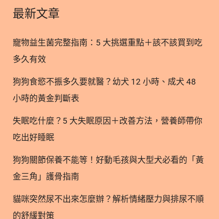
無法自行合成、必須完全仰賴飲食（如深綠色蔬菜、
最新文章
金盞花萃取）來補充的關鍵營養素，同時也是構成我
們眼底黃斑部色素的核心成分。 1.2. 生理功能互補，
寵物益生菌完整指南：5 大挑選重點＋該不該買到吃
構築藍光防護網 這兩者在眼部的分佈位置略有不同，
多久有效
卻完美互補：葉黃素主要分佈於黃斑部的「周圍」，
而玉米黃素則集中在黃斑部的「正中心」。它們共同
狗狗食慾不振多久要就醫？幼犬 12 小時、成犬 48
築起一道強大的防護網，能有效抵禦藍光帶來的氧化
小時的黃金判斷表
壓力傷害。 1.3. 為什麼葉黃素與玉米黃素「必須」一
起吃？ 這兩者成對出現並非只是行銷噱頭，而是有著
失眠吃什麼？5 大失眠原因＋改善方法，營養師帶你
極具權威的科學實證。 根據美國國家眼科研究所
吃出好睡眠
（NEI）所進行的 AREDS2（Age-Related Eye
Disease Study 2）大型臨床研究（這也是目前護眼營
狗狗關節保養不能等！好動毛孩與大型犬必看的「黃
養學界的黃金標準）明確
金三角」護骨指南
貓咪突然尿不出來怎麼辦？解析情緒壓力與排尿不順
的舒緩對策