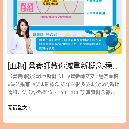
重
新
概
念-
穩
定
血
糖
[血糖] 營養師教你減重新概念-穩定血糖
【營養師教你減重新概念】 #營養師安安 #穩定血糖
#減法指南 #減重新概念 近年來很多減重飲食的新理
論和方法 包含輕斷食、168、186等 其實概念都是在
藉由控制跟血糖相關的荷爾蒙 血糖和體重控制有什麼
閱讀全文 »
關係呢？ 下面四張圖一目了然告訴你 加入追蹤林安
安營養師粉絲團，用營養蘊育健康! 關於作者 關於作
者 林安安營養師 營養師、健康講師、專欄作家、直