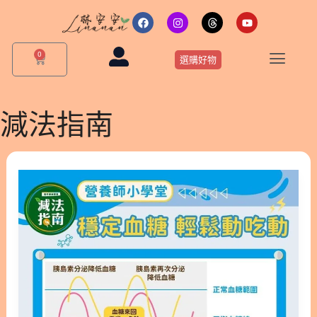
跳
F
I
T
Y
a
n
h
o
至
c
s
r
u
主
e
t
e
t
0
購
b
a
a
u
選購好物
要
物
o
g
d
b
o
r
s
e
籃
內
k
a
m
容
減法指南
[血
糖]
營
養
師
教
你
減