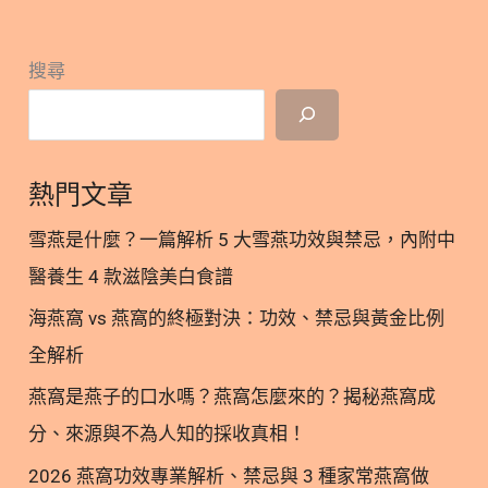
播主。 溫柔堅毅的營養師，曾經歷過職場霸凌，受焦
慮憂鬱症纏身及心理分裂，透過藥物、營養、心理治
搜尋
療走出，努力鑽研寵物營養、運動營養、美容營養等
領域，期許用自身經驗和營養專業帶給世界美好溫
柔。 瀏覽次數： 9
熱門文章
雪燕是什麼？一篇解析 5 大雪燕功效與禁忌，內附中
醫養生 4 款滋陰美白食譜
海燕窩 vs 燕窩的終極對決：功效、禁忌與黃金比例
全解析
燕窩是燕子的口水嗎？燕窩怎麼來的？揭秘燕窩成
分、來源與不為人知的採收真相！
2026 燕窩功效專業解析、禁忌與 3 種家常燕窩做