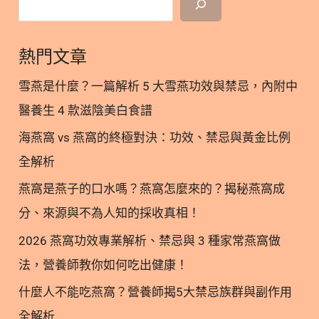
素B群 ▼ 參考文獻 1. 6歲以下的幼兒開始缺鈣！ 據研
究調查，世界上許多國家的鈣攝取量遠低於建議量。
熱門文章
亞洲地區的平均飲食鈣質攝取量每天低於500毫克，
只有北歐國家鈣質攝取量能超過每天1000毫克(8)。
雪燕是什麼？一篇解析 5 大雪燕功效與禁忌，內附中
而台灣的鈣質攝取狀況如何，很遺憾的是根據衛生福
醫養生 4 款滋陰美白食譜
利部國民健康署調查，九成以上的國人都缺鈣，6歲
海燕窩 vs 燕窩的終極對決：功效、禁忌與黃金比例
以下的幼兒就開始缺鈣了！ 鈣質補充比你想像的還不
容易，就連營養師自己也很難做到天天補充足量鈣
全解析
質….. ◆ 食物來源：黑芝麻、牛奶、優酪乳、優格、
燕窩是燕子的口水嗎？燕窩怎麼來的？揭秘燕窩成
小魚乾、吻仔魚、豆乾、豆腐、豆皮。 2. 鈣質三大
分、來源與不為人知的採收真相！
功效：補骨頭、好睡眠、不易怒 2.1. 補鈣質補骨頭│
骨質健康 身體中的鈣質99%存於骨骼中，而鈣質身體
2026 燕窩功效專業解析、禁忌與 3 種家常燕窩做
無法製造，它必須藉由飲食或補充品獲得。30歲以前
法，營養師教你如何吃出健康！
是骨骼成長期，尤其以青春期增長最快，之後骨質的
什麼人不能吃燕窩？營養師揭5大禁忌族群與副作用
流失變會增加、骨質減少。因此為何我在文章中一直
全解析
不段強調補充鈣質的重要性，鈣質的補充應該從此時