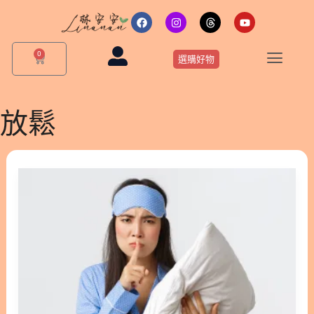
跳
F
I
T
Y
a
n
h
o
至
c
s
r
u
主
e
t
e
t
0
購
b
a
a
u
選購好物
要
物
o
g
d
b
o
r
s
e
籃
內
k
a
m
容
放鬆
[舒
緩
心
情]
發
脾
氣
情