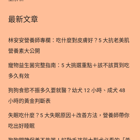
就開始(5)，若無法及早補充鈣質、減緩流失，原本
緻密的骨骼變會形成孔隙中狀，產生「骨質疏鬆
最新文章
症」。 每日鈣質建議攝取量一般成人至少1000毫
克，以下是台灣衛生福利部國民健康署所公告，國人
林安安營養師專欄：吃什麼對皮膚好？5 大抗老美肌
膳食營養素參考攝取量（Dietary Reference Intakes,
營養素大公開
DRIs）」第八版(1)，關於不同年齡層的鈣質建議
量，以幫助整體骨骼的健康。 延伸閱讀 >>[成長發育]
寵物益生菌完整指南：5 大挑選重點＋該不該買到吃
兒童長高不能只補鈣質，營養師提醒：還需搭配維生
多久有效
素D >>[營養素]營養師也重視的維生素D，原來功效好
處不僅是骨骼健康！ 版本閱讀 >>失眠焦慮找不定原
狗狗食慾不振多久要就醫？幼犬 12 小時、成犬 48
因？補充「鈣質」幫助你穩定情緒 2.2. 補鈣質好睡眠
小時的黃金判斷表
失眠吃什麼？5 大失眠原因＋改善方法，營養師帶你
吃出好睡眠