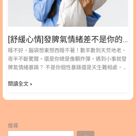
緒
差
不
是
你
[舒緩心情]發脾氣情緒差不是你的錯！你只是缺了「鈣」！
的
睡不好，腦袋想東想西睡不著！數羊數到天荒地老、
錯！
夜半不斷驚醒。還是你總是像顆炸彈，遇到小事就發
你
脾氣情緒暴躁？ 不是你個性暴躁還是天生難相處，你
只
只是缺了營養素-鈣質！營養師安安教妳如何不易怒
是
閱讀全文 »
把好情緒吃出來～除了鈣質之外，也會為大家介紹其
缺
他穩定情緒的營養成分喔～ 隱藏/顯示內容目錄 內容
了
目錄 : 顯示/隱藏 1. 6歲以下的幼兒開始缺鈣！ 2. 鈣
「鈣」！
質三大功效：補骨頭、好睡眠、不易怒 2.1.補鈣質補
骨頭│骨質健康 2.2補鈣質好睡眠│改善睡眠 2.3. 補鈣
搜尋
質不易怒│穩定情緒 3. 想要好心情，你還得補充以下
營養素….. 3.1. Omega-3脂肪酸 3.2. 維生素D 3.3. 維生