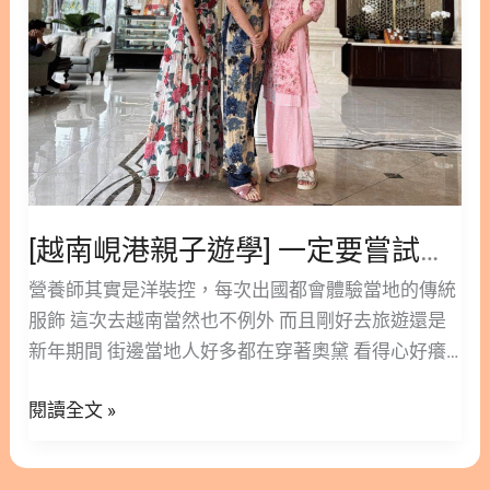
一
定
要
嘗
試
的
越
南
[越南峴港親子遊學] 一定要嘗試的越南傳統服飾奧黛
傳
統
營養師其實是洋裝控，每次出國都會體驗當地的傳統
服
服飾 這次去越南當然也不例外 而且剛好去旅遊還是
飾
新年期間 街邊當地人好多都在穿著奧黛 看得心好癢
奧
奧黛跟台灣物價比起來實在太便宜 穿起來很方便 側
黛
閱讀全文 »
邊開衩搭配褲子 有旗袍的優雅 又有彈性 不會緊身難
以活動超涼爽 而且可以現場量身訂製最多兩小時就能
拿 所以直接買了回台灣也有機會穿 這次去Han