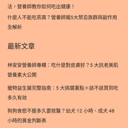
曾經歷過職場霸凌，受焦慮憂鬱症纏身及心理分裂，
法，營養師教你如何吃出健康！
透過藥物、營養、心理治療走出，努力鑽研寵物營
什麼人不能吃燕窩？營養師揭5大禁忌族群與副作用
養、運動營養、美容營養等領域，期許用自身經驗和
全解析
營養專業帶給世界美好溫柔。 瀏覽次數： 80
最新文章
林安安營養師專欄：吃什麼對皮膚好？5 大抗老美肌
營養素大公開
寵物益生菌完整指南：5 大挑選重點＋該不該買到吃
多久有效
狗狗食慾不振多久要就醫？幼犬 12 小時、成犬 48
小時的黃金判斷表