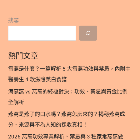
Market一口氣訂了兩件 我沒有特別殺價 嘗試殺價幾
次，發現現在他們很難殺 也許大家比我更厲害 一件
搜尋
淡紫色蕾絲款一件深藍色緞面 各自有其韻味 營養師
個人喜歡緞面款質地軟很舒服 拍照起來非常吸睛 兩
件布料加裁縫1100,000vnd(大約台幣1415元） 有機
會來越南旅遊一定要來做一件試試看 👉👉越南峴港
熱門文章
LGO遊學特別優惠詳情請加入ID: cowisdomtw❤️❤️
眾智國際 延伸閱讀 >> [越南峴港親子遊學] 遊學地點
雪燕是什麼？一篇解析 5 大雪燕功效與禁忌，內附中
選擇(行前抉擇) >> [越南峴港親子遊學] 五星級
醫養生 4 款滋陰美白食譜
Meliá 飯店(住宿篇) >> [越南峴港親子遊學]
海燕窩 vs 燕窩的終極對決：功效、禁忌與黃金比例
St.Nicholas School 國際學校＆Yarra Int’l
Kindergarten(學校篇) #安安營養師#營養師安安#越
全解析
南旅遊#越南峴港#越南遊學#親子遊學#峴港遊學#越
燕窩是燕子的口水嗎？燕窩怎麼來的？揭秘燕窩成
南奧黛#奧黛 加入追蹤林安安營養師粉絲團，用營養
分、來源與不為人知的採收真相！
蘊育健康! 關於作者 關於作者 林安安營養師 營養師、
健康講師、專欄作家、直播主。 溫柔堅毅的營養師，
2026 燕窩功效專業解析、禁忌與 3 種家常燕窩做