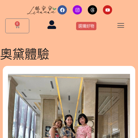
跳
F
I
T
Y
a
n
h
o
至
c
s
r
u
主
e
t
e
t
0
購
b
a
a
u
選購好物
要
物
o
g
d
b
o
r
s
e
籃
內
k
a
m
容
奧黛體驗
[越
南
峴
港
親
子
遊
學]