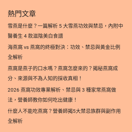
特殊族群 4. 磷蝦油為孕補期重要必備的營養補充
熱門文章
品！ 5. 更多閱讀 6. 參考文獻 1. 孕哺期能補充磷蝦油
嗎？ 1.1. 磷蝦油特殊成分 磷蝦油萃取自純淨南極海
雪燕是什麼？一篇解析 5 大雪燕功效與禁忌，內附中
域中的磷蝦，磷蝦屬於海洋生態食物鏈當中的最底
醫養生 4 款滋陰美白食譜
層，生物累積毒性危害小。而磷蝦所萃取出的磷蝦
海燕窩 vs 燕窩的終極對決：功效、禁忌與黃金比例
油，富含有孕哺期最需要的天然4種營養成分：磷脂
型Omega-3(含DHA、EPA)、膽鹼(嬰幼兒大腦發育所
全解析
需)、磷脂、蝦紅素(天然抗氧化劑)。 此外，天然磷
燕窩是燕子的口水嗎？燕窩怎麼來的？揭秘燕窩成
脂的特殊結構能幫助磷蝦油中的Omega-3和其他營養
分、來源與不為人知的採收真相！
素快速進入細胞中，提高整體生物利用率。所以這也
是為什麼磷蝦油效果如此好的原因。 1.2. 磷蝦油安全
2026 燕窩功效專業解析、禁忌與 3 種家常燕窩做
性 根據 2014 年發表於 Toxicology Reports 的研究
法，營養師教你如何吃出健康！
(1)，實驗人員使用13週的大鼠餵食磷蝦油，相當於
什麼人不能吃燕窩？營養師揭5大禁忌族群與副作用
人類劑量的24-48倍，結果未觀察到任何明顯毒性或
全解析
有害反應，推測磷蝦油具有高度安全性。且根據美國
食品藥物管理局，磷蝦油為GRAS (Generally