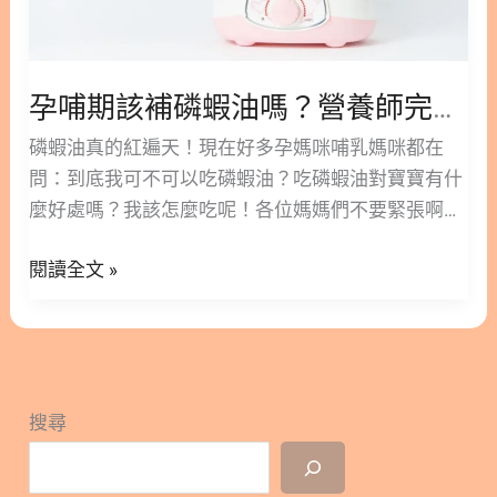
嗎？
營
養
師
孕哺期該補磷蝦油嗎？營養師完整解析告訴你
完
磷蝦油真的紅遍天！現在好多孕媽咪哺乳媽咪都在
整
問：到底我可不可以吃磷蝦油？吃磷蝦油對寶寶有什
解
麼好處嗎？我該怎麼吃呢！各位媽媽們不要緊張啊！
析
這篇安安營養師用真實數據和依據文獻研究告訴你，
告
閱讀全文 »
磷蝦油補充的孕哺期全攻略！ 加入追蹤林安安營養師
訴
粉絲團，用營養蘊育健康! 隱藏/顯示內容目錄 內容目
你
錄 : 顯示/隱藏 1. 孕哺期能補充磷蝦油嗎？ 1.1. 磷蝦
油特殊成分 1.2. 磷蝦油安全性 2. 孕哺期補充磷蝦油
的研究 2.1. 磷蝦油｜支援腦部與視覺發展 2.2. 磷蝦油
搜尋
｜降低過敏性疾病和氣喘風險 2.3. 磷蝦油｜膽鹼提高
孩童注意力、認知及學業成績 3. 孕哺期怎麼吃磷蝦
油？ 3.1. 磷蝦油食用劑量 3.2. 磷蝦油要吃多少 3.3.