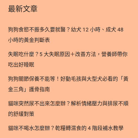
Recognized as Safe) 認證(2)，表示其被認為安全且
最新文章
可食用的原料，全年齡族群皆可食用。 ● 總結：孕哺
媽咪是可以吃磷蝦油的，但特殊時期食用任何保健
狗狗食慾不振多久要就醫？幼犬 12 小時、成犬 48
品，請諮詢醫師或專業醫療人員後再做食用。 2. 孕
小時的黃金判斷表
哺期補充磷蝦油的研究 磷蝦油的Omega-3以磷脂型
態存在，有更高的吸收率與生物利用率，更易被人體
失眠吃什麼？5 大失眠原因＋改善方法，營養師帶你
吸收利用轉化，進而可能有效率地提高懷孕期
吃出好睡眠
Omega-3運輸給胎兒和在哺乳期母乳中的Omega-3含
量。 2.1. 磷蝦油｜支援腦部與視覺發展 根據一項針
狗狗關節保養不能等！好動毛孩與大型犬必看的「黃
對早產兒在哺乳的研究，哺乳中的婦女若每天補充磷
金三角」護骨指南
蝦油(250毫
貓咪突然尿不出來怎麼辦？解析情緒壓力與排尿不順
的舒緩對策
貓咪不喝水怎麼辦？乾糧轉濕食的 4 階段補水教學