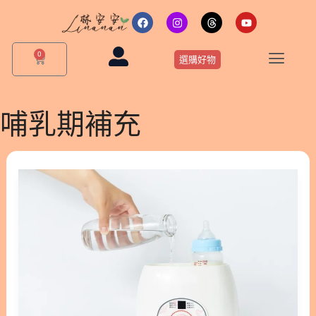
跳
F
I
T
Y
a
n
h
o
至
c
s
r
u
主
e
t
e
t
0
購
b
a
a
u
選購好物
要
物
o
g
d
b
o
r
s
e
籃
內
k
a
m
容
哺乳期補充
孕
哺
期
該
補
磷
蝦
油