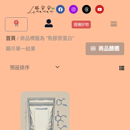
跳
F
I
T
Y
a
n
h
o
至
c
s
r
u
主
e
t
e
t
0
購
b
a
a
u
選購好物
要
物
o
g
d
b
o
r
s
e
籃
內
k
a
首頁
/ 商品標籤為 “魚膠原蛋白”
m
容
商品篩選
顯示單一結果