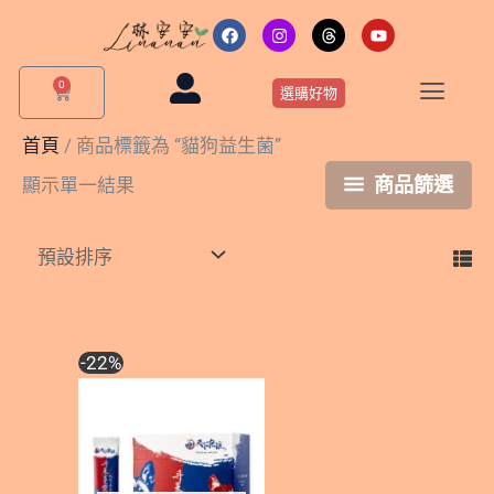
跳
F
I
T
Y
a
n
h
o
至
c
s
r
u
主
e
t
e
t
0
購
b
a
a
u
選購好物
要
物
o
g
d
b
o
r
s
e
籃
內
k
a
首頁
/ 商品標籤為 “貓狗益生菌”
m
容
商品篩選
顯示單一結果
原
目
-22%
始
前
價
價
格：
格：
NT$1,280。
NT$999。