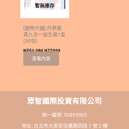
暫無庫存
[寵物犬貓] 丹蔘薑
黃九合一益生菌1盒
(30包)
NT$
1,280
NT$
999
查看內容
眾智國際投資有限公司
統一編號: 50895003
地址: 台北市大安區信義路四段 1 號 2 樓