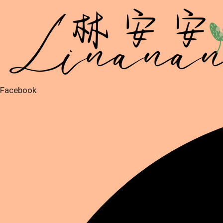
跳
至
主
要
內
容
Facebook